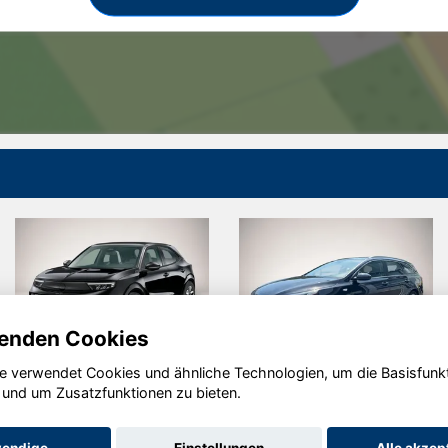
enden Cookies
e verwendet Cookies und ähnliche Technologien, um die Basisfunk
Opel Mokka
Kia cee'd
 und um Zusatzfunktionen zu bieten.
Sportswagon