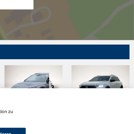
tion zu
Skoda
Volkswagen
Octavia
T-Roc