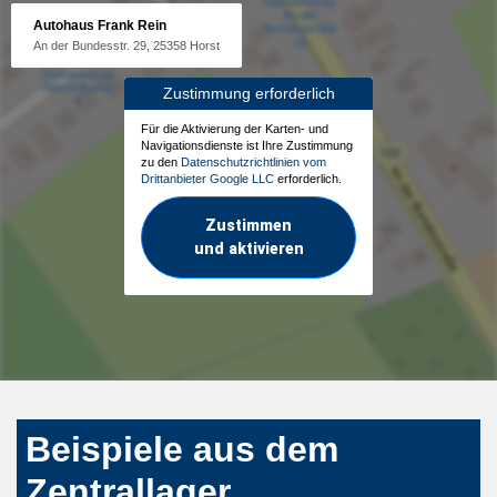
Autohaus Frank Rein
An der Bundesstr. 29, 25358 Horst
Zustimmung erforderlich
Für die Aktivierung der Karten- und
Navigationsdienste ist Ihre Zustimmung
zu den
Datenschutzrichtlinien vom
Drittanbieter Google LLC
erforderlich.
Zustimmen
und aktivieren
Beispiele aus dem
Zentrallager