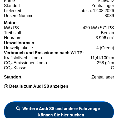
Farbe
Schwarz
Standort
Zentrallager
Lieferzeit
ab ca. 12.08.2026
Unsere Nummer
8089
Motor:
kW / PS
420 kW / 571 PS
Treibstoff
Benzin
Hubraum
3.996 cm³
Umweltnormen:
Umweltplakette
4 (Green)
Verbrauch und Emissionen nach WLTP:
Kraftstoffverbr. komb.
11,4 l/100km
CO
-Emissionen komb.
258 g/km
2
CO
-Klasse
G
2
Standort
Zentrallager
Details zum Audi S8 anzeigen
Weitere Audi S8 und andere Fahrzeuge
können Sie hier suchen