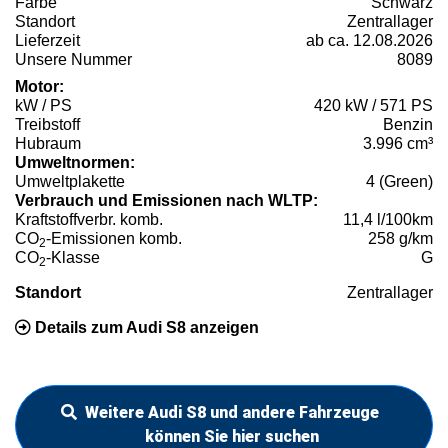
Farbe
Schwarz
Standort
Zentrallager
Lieferzeit
ab ca. 12.08.2026
Unsere Nummer
8089
Motor:
kW / PS
420 kW / 571 PS
Treibstoff
Benzin
Hubraum
3.996 cm³
Umweltnormen:
Umweltplakette
4 (Green)
Verbrauch und Emissionen nach WLTP:
Kraftstoffverbr. komb.
11,4 l/100km
CO
-Emissionen komb.
258 g/km
2
CO
-Klasse
G
2
Standort
Zentrallager
Details zum Audi S8 anzeigen
Weitere Audi S8 und andere Fahrzeuge
können Sie hier suchen