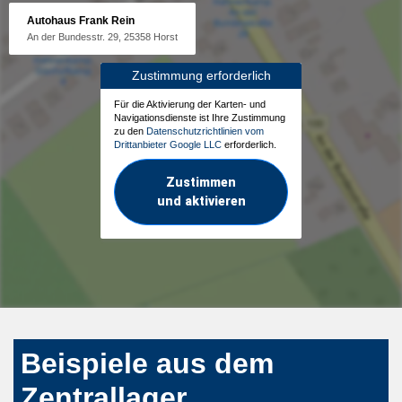
Autohaus Frank Rein
An der Bundesstr. 29, 25358 Horst
Zustimmung erforderlich
Für die Aktivierung der Karten- und
Navigationsdienste ist Ihre Zustimmung
zu den
Datenschutzrichtlinien vom
Drittanbieter Google LLC
erforderlich.
Zustimmen
und aktivieren
Beispiele aus dem
Zentrallager