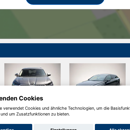
enden Cookies
e verwendet Cookies und ähnliche Technologien, um die Basisfunk
Skoda
Volkswagen
 und um Zusatzfunktionen zu bieten.
Kodiaq
Arteon