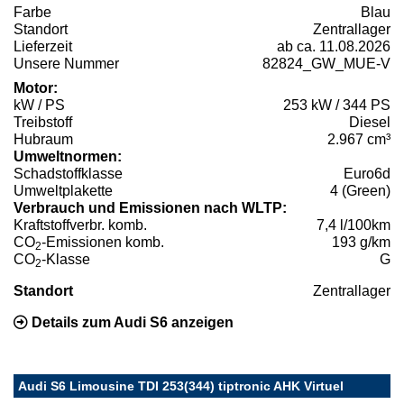
Farbe
Blau
Standort
Zentrallager
Lieferzeit
ab ca. 11.08.2026
Unsere Nummer
82824_GW_MUE-V
Motor:
kW / PS
253 kW / 344 PS
Treibstoff
Diesel
Hubraum
2.967 cm³
Umweltnormen:
Schadstoffklasse
Euro6d
Umweltplakette
4 (Green)
Verbrauch und Emissionen nach WLTP:
Kraftstoffverbr. komb.
7,4 l/100km
CO
-Emissionen komb.
193 g/km
2
CO
-Klasse
G
2
Standort
Zentrallager
Details zum Audi S6 anzeigen
Audi S6 Limousine TDI 253(344) tiptronic AHK Virtuel