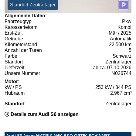
Standort Zentrallager
Allgemeine Daten:
Fahrzeugtyp
Pkw
Karosserieform
Kombi
Erst-Zul.
Mär / 2025
Getriebe
Automatik
Kilometerstand
22.500 km
Anzahl der Türen
5
Farbe
Schwarz
Standort
Zentrallager
Lieferzeit
ab ca. 07.10.2026
Unsere Nummer
N026744
Motor:
kW / PS
253 kW / 344 PS
Hubraum
2.967 cm³
Standort
Zentrallager
Details zum Audi S6 anzeigen
Audi S6 Avant MATRIX AHK B&O OPTIK-SCHWARZ