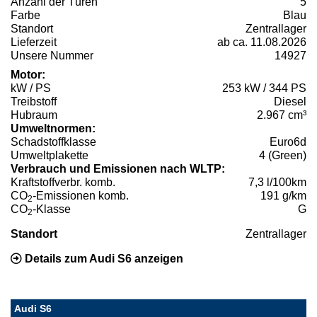
Anzahl der Türen
5
Farbe
Blau
Standort
Zentrallager
Lieferzeit
ab ca. 11.08.2026
Unsere Nummer
14927
Motor:
kW / PS
253 kW / 344 PS
Treibstoff
Diesel
Hubraum
2.967 cm³
Umweltnormen:
Schadstoffklasse
Euro6d
Umweltplakette
4 (Green)
Verbrauch und Emissionen nach WLTP:
Kraftstoffverbr. komb.
7,3 l/100km
CO
-Emissionen komb.
191 g/km
2
CO
-Klasse
G
2
Standort
Zentrallager
Details zum Audi S6 anzeigen
Audi S6