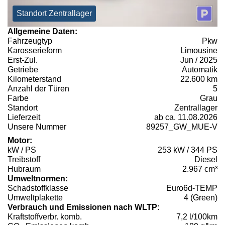
Standort Zentrallager
Allgemeine Daten:
Fahrzeugtyp
Pkw
Karosserieform
Limousine
Erst-Zul.
Jun / 2025
Getriebe
Automatik
Kilometerstand
22.600 km
Anzahl der Türen
5
Farbe
Grau
Standort
Zentrallager
Lieferzeit
ab ca. 11.08.2026
Unsere Nummer
89257_GW_MUE-V
Motor:
kW / PS
253 kW / 344 PS
Treibstoff
Diesel
Hubraum
2.967 cm³
Umweltnormen:
Schadstoffklasse
Euro6d-TEMP
Umweltplakette
4 (Green)
Verbrauch und Emissionen nach WLTP:
Kraftstoffverbr. komb.
7,2 l/100km