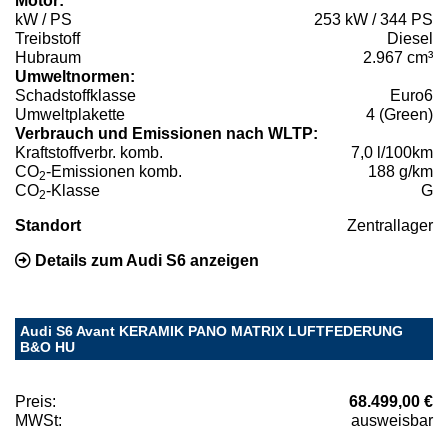
Motor:
kW / PS
253 kW / 344 PS
Treibstoff
Diesel
Hubraum
2.967 cm³
Umweltnormen:
Schadstoffklasse
Euro6
Umweltplakette
4 (Green)
Verbrauch und Emissionen nach WLTP:
Kraftstoffverbr. komb.
7,0 l/100km
CO
-Emissionen komb.
188 g/km
2
CO
-Klasse
G
2
Standort
Zentrallager
Details zum Audi S6 anzeigen
Audi S6 Avant KERAMIK PANO MATRIX LUFTFEDERUNG
B&O HU
Preis:
68.499,00 €
MWSt:
ausweisbar