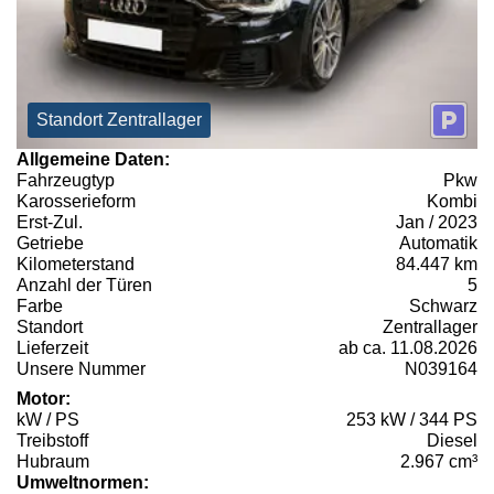
Standort Zentrallager
Allgemeine Daten:
Fahrzeugtyp
Pkw
Karosserieform
Kombi
Erst-Zul.
Jan / 2023
Getriebe
Automatik
Kilometerstand
84.447 km
Anzahl der Türen
5
Farbe
Schwarz
Standort
Zentrallager
Lieferzeit
ab ca. 11.08.2026
Unsere Nummer
N039164
Motor:
kW / PS
253 kW / 344 PS
Treibstoff
Diesel
Hubraum
2.967 cm³
Umweltnormen: