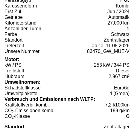
Fahrzeugtyp
Pkw
Karosserieform
Kombi
Erst-Zul.
Jun / 2024
Getriebe
Automatik
Kilometerstand
27.000 km
Anzahl der Türen
5
Farbe
Schwarz
Standort
Zentrallager
Lieferzeit
ab ca. 11.08.2026
Unsere Nummer
83470_GW_MUE-V
Motor:
kW / PS
253 kW / 344 PS
Treibstoff
Diesel
Hubraum
2.967 cm³
Umweltnormen:
Schadstoffklasse
Euro6d
Umweltplakette
4 (Green)
Verbrauch und Emissionen nach WLTP:
Kraftstoffverbr. komb.
7,2 l/100km
CO
-Emissionen komb.
189 g/km
2
CO
-Klasse
G
2
Standort
Zentrallager