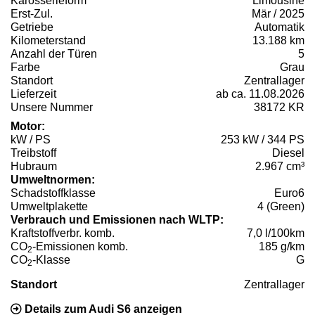
Karosserieform
Limousine
Erst-Zul.
Mär / 2025
Getriebe
Automatik
Kilometerstand
13.188 km
Anzahl der Türen
5
Farbe
Grau
Standort
Zentrallager
Lieferzeit
ab ca. 11.08.2026
Unsere Nummer
38172 KR
Motor:
kW / PS
253 kW / 344 PS
Treibstoff
Diesel
Hubraum
2.967 cm³
Umweltnormen:
Schadstoffklasse
Euro6
Umweltplakette
4 (Green)
Verbrauch und Emissionen nach WLTP:
Kraftstoffverbr. komb.
7,0 l/100km
CO
-Emissionen komb.
185 g/km
2
CO
-Klasse
G
2
Standort
Zentrallager
Details zum Audi S6 anzeigen