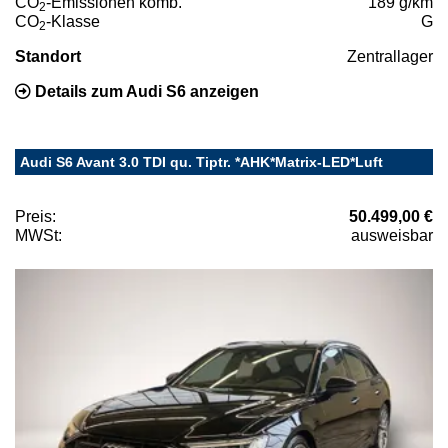
CO
-Emissionen komb.
189 g/km
2
CO
-Klasse
G
2
Standort
Zentrallager
Details zum Audi S6 anzeigen
Audi S6 Avant 3.0 TDI qu. Tiptr. *AHK*Matrix-LED*Luft
Preis:
50.499,00 €
MWSt:
ausweisbar