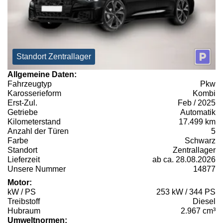
Standort Zentrallager
Allgemeine Daten:
Fahrzeugtyp
Pkw
Karosserieform
Kombi
Erst-Zul.
Feb / 2025
Getriebe
Automatik
Kilometerstand
17.499 km
Anzahl der Türen
5
Farbe
Schwarz
Standort
Zentrallager
Lieferzeit
ab ca. 28.08.2026
Unsere Nummer
14877
Motor:
kW / PS
253 kW / 344 PS
Treibstoff
Diesel
Hubraum
2.967 cm³
Umweltnormen: