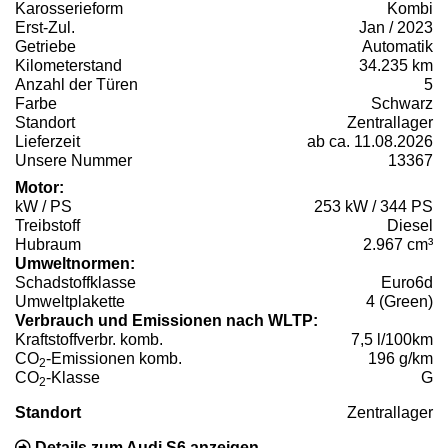
Karosserieform
Kombi
Erst-Zul.
Jan / 2023
Getriebe
Automatik
Kilometerstand
34.235 km
Anzahl der Türen
5
Farbe
Schwarz
Standort
Zentrallager
Lieferzeit
ab ca. 11.08.2026
Unsere Nummer
13367
Motor:
kW / PS
253 kW / 344 PS
Treibstoff
Diesel
Hubraum
2.967 cm³
Umweltnormen:
Schadstoffklasse
Euro6d
Umweltplakette
4 (Green)
Verbrauch und Emissionen nach WLTP:
Kraftstoffverbr. komb.
7,5 l/100km
CO
-Emissionen komb.
196 g/km
2
CO
-Klasse
G
2
Standort
Zentrallager
Details zum Audi S6 anzeigen