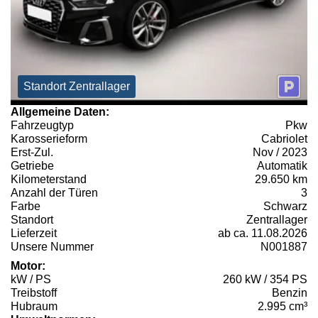
Standort Zentrallager
Allgemeine Daten:
Fahrzeugtyp
Pkw
Karosserieform
Cabriolet
Erst-Zul.
Nov / 2023
Getriebe
Automatik
Kilometerstand
29.650 km
Anzahl der Türen
3
Farbe
Schwarz
Standort
Zentrallager
Lieferzeit
ab ca. 11.08.2026
Unsere Nummer
N001887
Motor:
kW / PS
260 kW / 354 PS
Treibstoff
Benzin
Hubraum
2.995 cm³