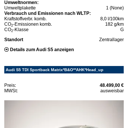
Umweltnormen:
Umweltplakette
1 (None)
Verbrauch und Emissionen nach WLTP:
Kraftstoffverbr. komb.
8,0 l/100km
CO
-Emissionen komb.
182 g/km
2
CO
-Klasse
G
2
Standort
Zentrallager
Details zum Audi S5 anzeigen
Audi S5 TDI Sportback Matrix*B&O**AHK*Head_up
Preis:
48.499,00 €
MWSt:
ausweisbar