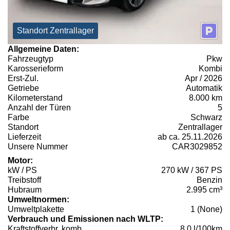
Standort Zentrallager
Allgemeine Daten:
Fahrzeugtyp
Pkw
Karosserieform
Kombi
Erst-Zul.
Apr / 2026
Getriebe
Automatik
Kilometerstand
8.000 km
Anzahl der Türen
5
Farbe
Schwarz
Standort
Zentrallager
Lieferzeit
ab ca. 25.11.2026
Unsere Nummer
CAR3029852
Motor:
kW / PS
270 kW / 367 PS
Treibstoff
Benzin
Hubraum
2.995 cm³
Umweltnormen:
Umweltplakette
1 (None)
Verbrauch und Emissionen nach WLTP:
Kraftstoffverbr. komb.
8,0 l/100km