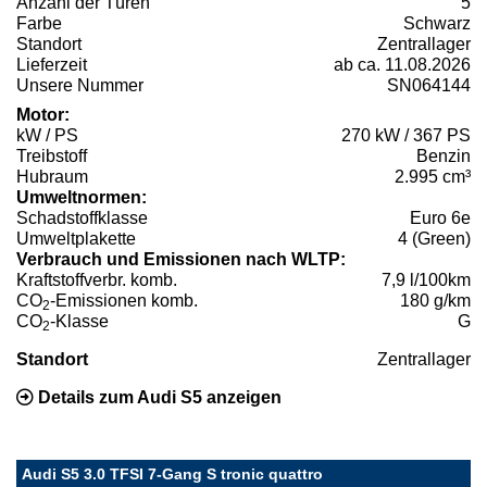
Anzahl der Türen
5
Farbe
Schwarz
Standort
Zentrallager
Lieferzeit
ab ca. 11.08.2026
Unsere Nummer
SN064144
Motor:
kW / PS
270 kW / 367 PS
Treibstoff
Benzin
Hubraum
2.995 cm³
Umweltnormen:
Schadstoffklasse
Euro 6e
Umweltplakette
4 (Green)
Verbrauch und Emissionen nach WLTP:
Kraftstoffverbr. komb.
7,9 l/100km
CO
-Emissionen komb.
180 g/km
2
CO
-Klasse
G
2
Standort
Zentrallager
Details zum Audi S5 anzeigen
Audi S5 3.0 TFSI 7-Gang S tronic quattro