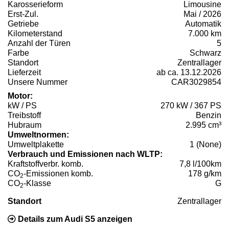
Karosserieform
Limousine
Erst-Zul.
Mai / 2026
Getriebe
Automatik
Kilometerstand
7.000 km
Anzahl der Türen
5
Farbe
Schwarz
Standort
Zentrallager
Lieferzeit
ab ca. 13.12.2026
Unsere Nummer
CAR3029854
Motor:
kW / PS
270 kW / 367 PS
Treibstoff
Benzin
Hubraum
2.995 cm³
Umweltnormen:
Umweltplakette
1 (None)
Verbrauch und Emissionen nach WLTP:
Kraftstoffverbr. komb.
7,8 l/100km
CO
-Emissionen komb.
178 g/km
2
CO
-Klasse
G
2
Standort
Zentrallager
Details zum Audi S5 anzeigen