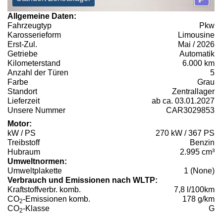
Allgemeine Daten:
Fahrzeugtyp
Pkw
Karosserieform
Limousine
Erst-Zul.
Mai / 2026
Getriebe
Automatik
Kilometerstand
6.000 km
Anzahl der Türen
5
Farbe
Grau
Standort
Zentrallager
Lieferzeit
ab ca. 03.01.2027
Unsere Nummer
CAR3029853
Motor:
kW / PS
270 kW / 367 PS
Treibstoff
Benzin
Hubraum
2.995 cm³
Umweltnormen:
Umweltplakette
1 (None)
Verbrauch und Emissionen nach WLTP:
Kraftstoffverbr. komb.
7,8 l/100km
CO
-Emissionen komb.
178 g/km
2
CO
-Klasse
G
2