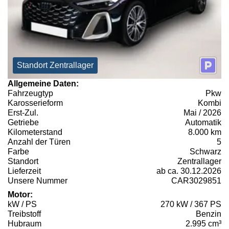
Standort Zentrallager
Allgemeine Daten:
Fahrzeugtyp
Pkw
Karosserieform
Kombi
Erst-Zul.
Mai / 2026
Getriebe
Automatik
Kilometerstand
8.000 km
Anzahl der Türen
5
Farbe
Schwarz
Standort
Zentrallager
Lieferzeit
ab ca. 30.12.2026
Unsere Nummer
CAR3029851
Motor:
kW / PS
270 kW / 367 PS
Treibstoff
Benzin
Hubraum
2.995 cm³