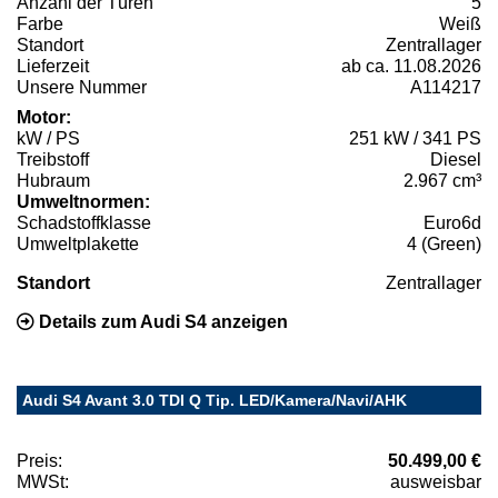
Anzahl der Türen
5
Farbe
Weiß
Standort
Zentrallager
Lieferzeit
ab ca. 11.08.2026
Unsere Nummer
A114217
Motor:
kW / PS
251 kW / 341 PS
Treibstoff
Diesel
Hubraum
2.967 cm³
Umweltnormen:
Schadstoffklasse
Euro6d
Umweltplakette
4 (Green)
Standort
Zentrallager
Details zum Audi S4 anzeigen
Audi S4 Avant 3.0 TDI Q Tip. LED/Kamera/Navi/AHK
Preis:
50.499,00 €
MWSt:
ausweisbar