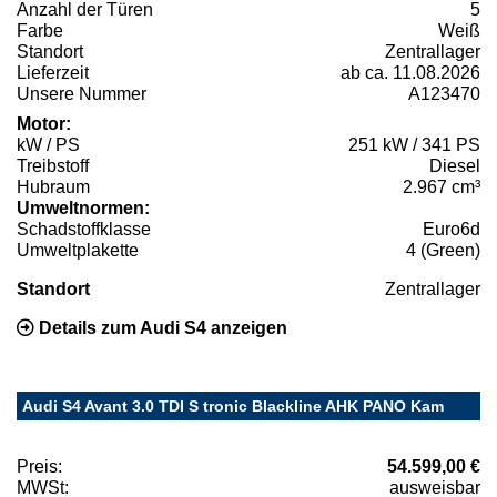
Anzahl der Türen
5
Farbe
Weiß
Standort
Zentrallager
Lieferzeit
ab ca. 11.08.2026
Unsere Nummer
A123470
Motor:
kW / PS
251 kW / 341 PS
Treibstoff
Diesel
Hubraum
2.967 cm³
Umweltnormen:
Schadstoffklasse
Euro6d
Umweltplakette
4 (Green)
Standort
Zentrallager
Details zum Audi S4 anzeigen
Audi S4 Avant 3.0 TDI S tronic Blackline AHK PANO Kam
Preis:
54.599,00 €
MWSt:
ausweisbar