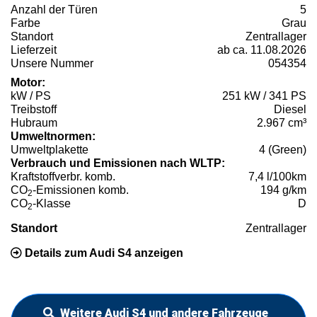
Anzahl der Türen
5
Farbe
Grau
Standort
Zentrallager
Lieferzeit
ab ca. 11.08.2026
Unsere Nummer
054354
Motor:
kW / PS
251 kW / 341 PS
Treibstoff
Diesel
Hubraum
2.967 cm³
Umweltnormen:
Umweltplakette
4 (Green)
Verbrauch und Emissionen nach WLTP:
Kraftstoffverbr. komb.
7,4 l/100km
CO
-Emissionen komb.
194 g/km
2
CO
-Klasse
D
2
Standort
Zentrallager
Details zum Audi S4 anzeigen
Weitere Audi S4 und andere Fahrzeuge