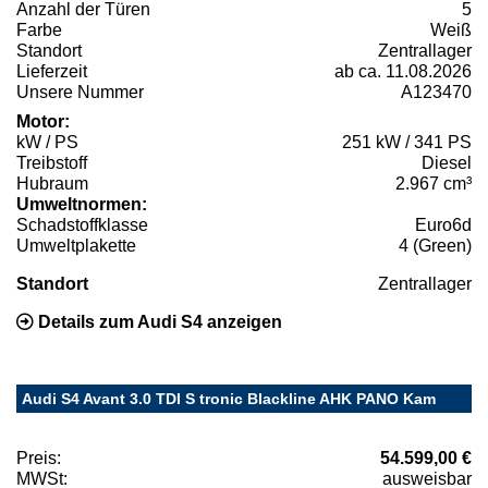
Anzahl der Türen
5
Farbe
Weiß
Standort
Zentrallager
Lieferzeit
ab ca. 11.08.2026
Unsere Nummer
A123470
Motor:
kW / PS
251 kW / 341 PS
Treibstoff
Diesel
Hubraum
2.967 cm³
Umweltnormen:
Schadstoffklasse
Euro6d
Umweltplakette
4 (Green)
Standort
Zentrallager
Details zum Audi S4 anzeigen
Audi S4 Avant 3.0 TDI S tronic Blackline AHK PANO Kam
Preis:
54.599,00 €
MWSt:
ausweisbar