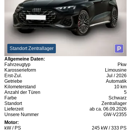
Standort Zentrallager
Allgemeine Daten:
Fahrzeugtyp
Pkw
Karosserieform
Limousine
Erst-Zul.
Jul / 2026
Getriebe
Automatik
Kilometerstand
10 km
Anzahl der Türen
5
Farbe
Schwarz
Standort
Zentrallager
Lieferzeit
ab ca. 06.09.2026
Unsere Nummer
GW-V2355
Motor:
kW / PS
245 kW / 333 PS