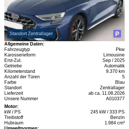
Standort Zentrallager
Allgemeine Daten:
Fahrzeugtyp
Pkw
Karosserieform
Limousine
Erst-Zul.
Sep / 2025
Getriebe
Automatik
Kilometerstand
9.370 km
Anzahl der Türen
5
Farbe
Blau
Standort
Zentrallager
Lieferzeit
ab ca. 11.08.2026
Unsere Nummer
A010377
Motor:
kW / PS
245 kW / 333 PS
Treibstoff
Benzin
Hubraum
1.984 cm³
Umweltnormen: