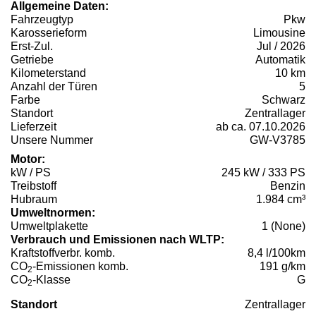
Allgemeine Daten:
Fahrzeugtyp
Pkw
Karosserieform
Limousine
Erst-Zul.
Jul / 2026
Getriebe
Automatik
Kilometerstand
10 km
Anzahl der Türen
5
Farbe
Schwarz
Standort
Zentrallager
Lieferzeit
ab ca. 07.10.2026
Unsere Nummer
GW-V3785
Motor:
kW / PS
245 kW / 333 PS
Treibstoff
Benzin
Hubraum
1.984 cm³
Umweltnormen:
Umweltplakette
1 (None)
Verbrauch und Emissionen nach WLTP:
Kraftstoffverbr. komb.
8,4 l/100km
CO
-Emissionen komb.
191 g/km
2
CO
-Klasse
G
2
Standort
Zentrallager