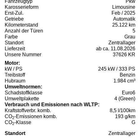
Fahrzeugtyp
Pkw
Karosserieform
Limousine
Erst-Zul.
Feb / 2025
Getriebe
Automatik
Kilometerstand
25.122 km
Anzahl der Türen
5
Farbe
Grau
Standort
Zentrallager
Lieferzeit
ab ca. 11.08.2026
Unsere Nummer
37626 KR
Motor:
kW / PS
245 kW / 333 PS
Treibstoff
Benzin
Hubraum
1.984 cm³
Umweltnormen:
Schadstoffklasse
Euro6
Umweltplakette
4 (Green)
Verbrauch und Emissionen nach WLTP:
Kraftstoffverbr. komb.
8,5 l/100km
CO
-Emissionen komb.
193 g/km
2
CO
-Klasse
G
2
Standort
Zentrallager