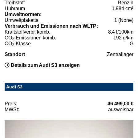
Treibstoff
Benzin
Hubraum
1.984 cm³
Umweltnormen:
Umweltplakette
1 (None)
Verbrauch und Emissionen nach WLTP:
Kraftstoffverbr. komb.
8,4 l/100km
CO
-Emissionen komb.
192 g/km
2
CO
-Klasse
G
2
Standort
Zentrallager
Details zum Audi S3 anzeigen
Audi S3
Preis:
46.499,00 €
MWSt:
ausweisbar