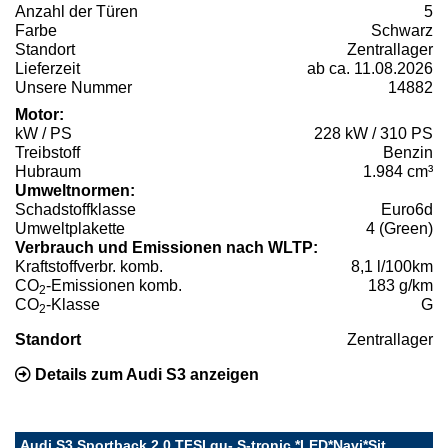
Anzahl der Türen
5
Farbe
Schwarz
Standort
Zentrallager
Lieferzeit
ab ca. 11.08.2026
Unsere Nummer
14882
Motor:
kW / PS
228 kW / 310 PS
Treibstoff
Benzin
Hubraum
1.984 cm³
Umweltnormen:
Schadstoffklasse
Euro6d
Umweltplakette
4 (Green)
Verbrauch und Emissionen nach WLTP:
Kraftstoffverbr. komb.
8,1 l/100km
CO
-Emissionen komb.
183 g/km
2
CO
-Klasse
G
2
Standort
Zentrallager
Details zum Audi S3 anzeigen
Audi S3 Sportback 2.0 TFSI qu- S-tronic *LED*Navi*Sit