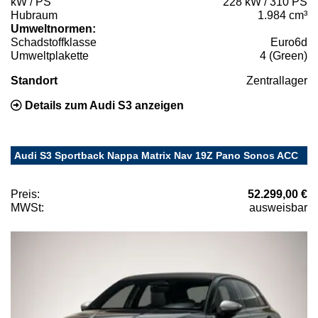
kW / PS
228 kW / 310 PS
Hubraum
1.984 cm³
Umweltnormen:
Schadstoffklasse
Euro6d
Umweltplakette
4 (Green)
Standort
Zentrallager
Details zum Audi S3 anzeigen
Audi S3 Sportback Nappa Matrix Nav 19Z Pano Sonos ACC
Preis:
52.299,00 €
MWSt:
ausweisbar