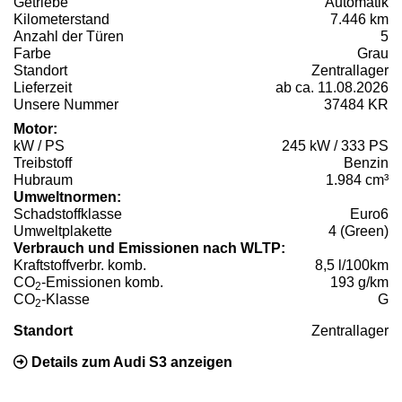
Getriebe
Automatik
Kilometerstand
7.446 km
Anzahl der Türen
5
Farbe
Grau
Standort
Zentrallager
Lieferzeit
ab ca. 11.08.2026
Unsere Nummer
37484 KR
Motor:
kW / PS
245 kW / 333 PS
Treibstoff
Benzin
Hubraum
1.984 cm³
Umweltnormen:
Schadstoffklasse
Euro6
Umweltplakette
4 (Green)
Verbrauch und Emissionen nach WLTP:
Kraftstoffverbr. komb.
8,5 l/100km
CO
-Emissionen komb.
193 g/km
2
CO
-Klasse
G
2
Standort
Zentrallager
Details zum Audi S3 anzeigen