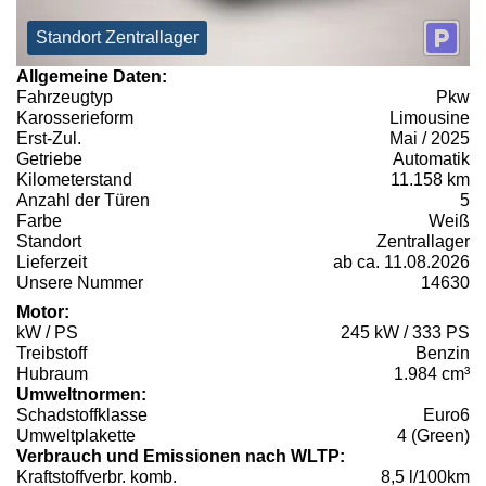
Standort Zentrallager
Allgemeine Daten:
Fahrzeugtyp
Pkw
Karosserieform
Limousine
Erst-Zul.
Mai / 2025
Getriebe
Automatik
Kilometerstand
11.158 km
Anzahl der Türen
5
Farbe
Weiß
Standort
Zentrallager
Lieferzeit
ab ca. 11.08.2026
Unsere Nummer
14630
Motor:
kW / PS
245 kW / 333 PS
Treibstoff
Benzin
Hubraum
1.984 cm³
Umweltnormen:
Schadstoffklasse
Euro6
Umweltplakette
4 (Green)
Verbrauch und Emissionen nach WLTP:
Kraftstoffverbr. komb.
8,5 l/100km