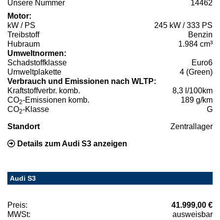
Unsere Nummer
14462
Motor:
kW / PS
245 kW / 333 PS
Treibstoff
Benzin
Hubraum
1.984 cm³
Umweltnormen:
Schadstoffklasse
Euro6
Umweltplakette
4 (Green)
Verbrauch und Emissionen nach WLTP:
Kraftstoffverbr. komb.
8,3 l/100km
CO
-Emissionen komb.
189 g/km
2
CO
-Klasse
G
2
Standort
Zentrallager
Details zum Audi S3 anzeigen
Audi S3
Preis:
41.999,00 €
MWSt:
ausweisbar