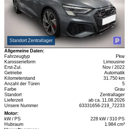
Standort Zentrallager
Allgemeine Daten:
Fahrzeugtyp
Pkw
Karosserieform
Limousine
Erst-Zul.
Nov / 2022
Getriebe
Automatik
Kilometerstand
31.750 km
Anzahl der Türen
5
Farbe
Grau
Standort
Zentrallager
Lieferzeit
ab ca. 11.08.2026
Unsere Nummer
63331656-219_72233
Motor:
kW / PS
228 kW / 310 PS
Hubraum
1.984 cm³