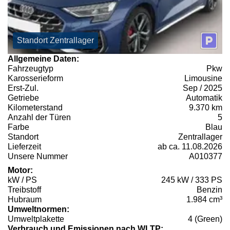
Standort Zentrallager
Allgemeine Daten:
Fahrzeugtyp
Pkw
Karosserieform
Limousine
Erst-Zul.
Sep / 2025
Getriebe
Automatik
Kilometerstand
9.370 km
Anzahl der Türen
5
Farbe
Blau
Standort
Zentrallager
Lieferzeit
ab ca. 11.08.2026
Unsere Nummer
A010377
Motor:
kW / PS
245 kW / 333 PS
Treibstoff
Benzin
Hubraum
1.984 cm³
Umweltnormen:
Umweltplakette
4 (Green)
Verbrauch und Emissionen nach WLTP: