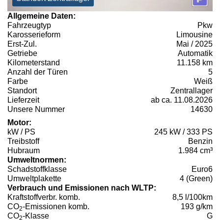
Allgemeine Daten:
Fahrzeugtyp
Pkw
Karosserieform
Limousine
Erst-Zul.
Mai / 2025
Getriebe
Automatik
Kilometerstand
11.158 km
Anzahl der Türen
5
Farbe
Weiß
Standort
Zentrallager
Lieferzeit
ab ca. 11.08.2026
Unsere Nummer
14630
Motor:
kW / PS
245 kW / 333 PS
Treibstoff
Benzin
Hubraum
1.984 cm³
Umweltnormen:
Schadstoffklasse
Euro6
Umweltplakette
4 (Green)
Verbrauch und Emissionen nach WLTP:
Kraftstoffverbr. komb.
8,5 l/100km
CO
-Emissionen komb.
193 g/km
2
CO
-Klasse
G
2