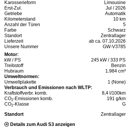
Karosserieform
Limousine
Erst-Zul.
Jul / 2026
Getriebe
Automatik
Kilometerstand
10 km
Anzahl der Türen
5
Farbe
Schwarz
Standort
Zentrallager
Lieferzeit
ab ca. 07.10.2026
Unsere Nummer
GW-V3785
Motor:
kW / PS
245 kW / 333 PS
Treibstoff
Benzin
Hubraum
1.984 cm³
Umweltnormen:
Umweltplakette
1 (None)
Verbrauch und Emissionen nach WLTP:
Kraftstoffverbr. komb.
8,4 l/100km
CO
-Emissionen komb.
191 g/km
2
CO
-Klasse
G
2
Standort
Zentrallager
Details zum Audi S3 anzeigen