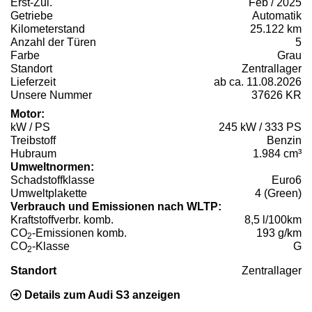
Erst-Zul.
Feb / 2025
Getriebe
Automatik
Kilometerstand
25.122 km
Anzahl der Türen
5
Farbe
Grau
Standort
Zentrallager
Lieferzeit
ab ca. 11.08.2026
Unsere Nummer
37626 KR
Motor:
kW / PS
245 kW / 333 PS
Treibstoff
Benzin
Hubraum
1.984 cm³
Umweltnormen:
Schadstoffklasse
Euro6
Umweltplakette
4 (Green)
Verbrauch und Emissionen nach WLTP:
Kraftstoffverbr. komb.
8,5 l/100km
CO
-Emissionen komb.
193 g/km
2
CO
-Klasse
G
2
Standort
Zentrallager
Details zum Audi S3 anzeigen