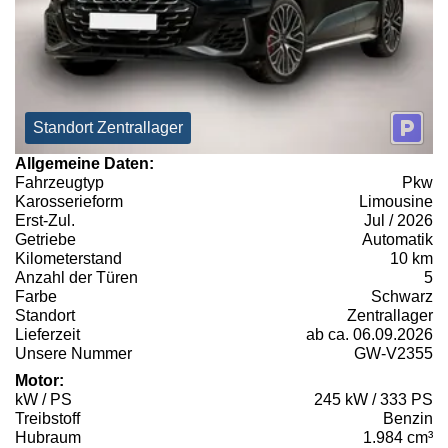
Standort Zentrallager
Allgemeine Daten:
Fahrzeugtyp
Pkw
Karosserieform
Limousine
Erst-Zul.
Jul / 2026
Getriebe
Automatik
Kilometerstand
10 km
Anzahl der Türen
5
Farbe
Schwarz
Standort
Zentrallager
Lieferzeit
ab ca. 06.09.2026
Unsere Nummer
GW-V2355
Motor:
kW / PS
245 kW / 333 PS
Treibstoff
Benzin
Hubraum
1.984 cm³