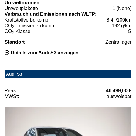
Umweltnormen:
Umweltplakette
1 (None)
Verbrauch und Emissionen nach WLTP:
Kraftstoffverbr. komb.
8,4 l/100km
CO
-Emissionen komb.
192 g/km
2
CO
-Klasse
G
2
Standort
Zentrallager
Details zum Audi S3 anzeigen
Audi S3
Preis:
46.499,00 €
MWSt:
ausweisbar