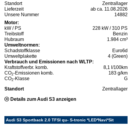
Standort
Zentrallager
Lieferzeit
ab ca. 11.08.2026
Unsere Nummer
14882
Motor:
kW / PS
228 kW / 310 PS
Treibstoff
Benzin
Hubraum
1.984 cm³
Umweltnormen:
Schadstoffklasse
Euro6d
Umweltplakette
4 (Green)
Verbrauch und Emissionen nach WLTP:
Kraftstoffverbr. komb.
8,1 l/100km
CO
-Emissionen komb.
183 g/km
2
CO
-Klasse
G
2
Standort
Zentrallager
Details zum Audi S3 anzeigen
Audi S3 Sportback 2.0 TFSI qu- S-tronic *LED*Navi*Sit