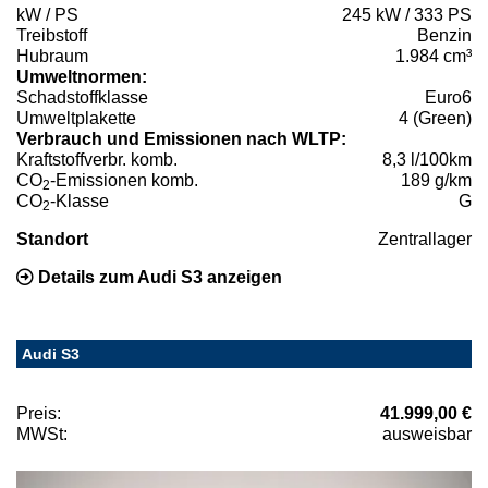
kW / PS
245 kW / 333 PS
Treibstoff
Benzin
Hubraum
1.984 cm³
Umweltnormen:
Schadstoffklasse
Euro6
Umweltplakette
4 (Green)
Verbrauch und Emissionen nach WLTP:
Kraftstoffverbr. komb.
8,3 l/100km
CO
-Emissionen komb.
189 g/km
2
CO
-Klasse
G
2
Standort
Zentrallager
Details zum Audi S3 anzeigen
Audi S3
Preis:
41.999,00 €
MWSt:
ausweisbar