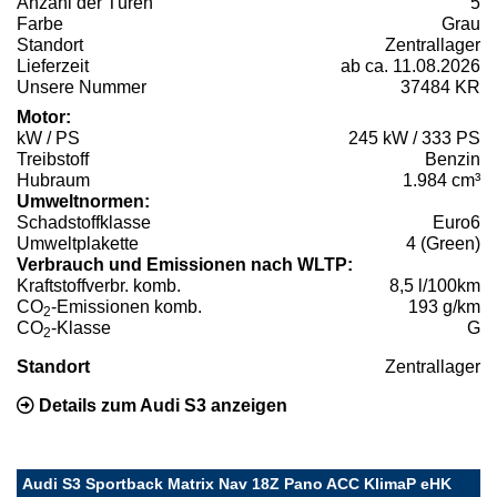
Anzahl der Türen
5
Farbe
Grau
Standort
Zentrallager
Lieferzeit
ab ca. 11.08.2026
Unsere Nummer
37484 KR
Motor:
kW / PS
245 kW / 333 PS
Treibstoff
Benzin
Hubraum
1.984 cm³
Umweltnormen:
Schadstoffklasse
Euro6
Umweltplakette
4 (Green)
Verbrauch und Emissionen nach WLTP:
Kraftstoffverbr. komb.
8,5 l/100km
CO
-Emissionen komb.
193 g/km
2
CO
-Klasse
G
2
Standort
Zentrallager
Details zum Audi S3 anzeigen
Audi S3 Sportback Matrix Nav 18Z Pano ACC KlimaP eHK