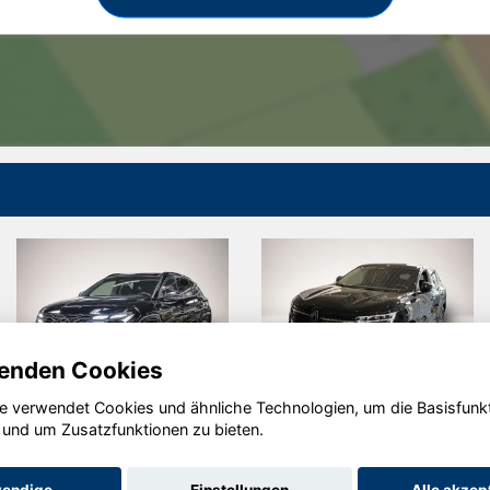
enden Cookies
e verwendet Cookies und ähnliche Technologien, um die Basisfunk
undai
Renault
Op
 und um Zusatzfunktionen zu bieten.
CSON
Austral
Fr