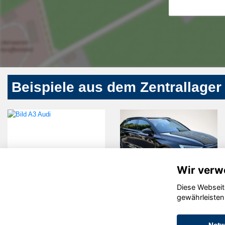
Beispiele aus dem Zentrallager
Wir verw
Diese Webseit
di A3
Audi quattro
Hy
gewährleisten
TU