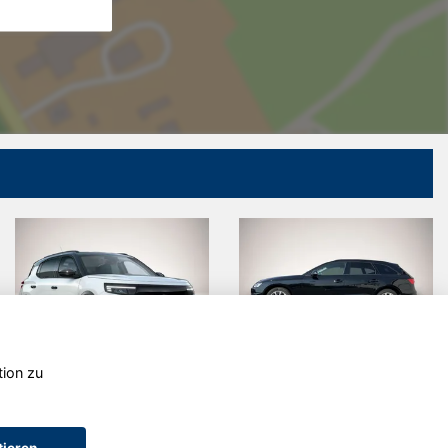
tion zu
el
Audi A4
Audi 
ontera