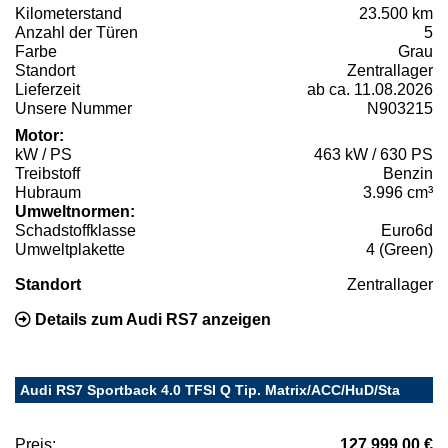
Kilometerstand
23.500 km
Anzahl der Türen
5
Farbe
Grau
Standort
Zentrallager
Lieferzeit
ab ca. 11.08.2026
Unsere Nummer
N903215
Motor:
kW / PS
463 kW / 630 PS
Treibstoff
Benzin
Hubraum
3.996 cm³
Umweltnormen:
Schadstoffklasse
Euro6d
Umweltplakette
4 (Green)
Standort
Zentrallager
Details zum Audi RS7 anzeigen
Audi RS7 Sportback 4.0 TFSI Q Tip. Matrix/ACC/HuD/Sta
Preis:
127.999,00 €