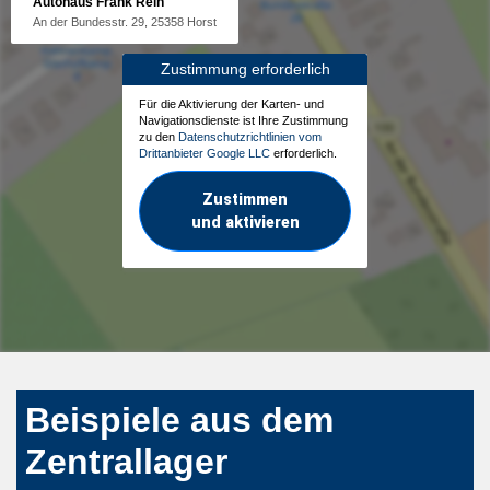
Autohaus Frank Rein
An der Bundesstr. 29, 25358 Horst
Zustimmung erforderlich
Für die Aktivierung der Karten- und
Navigationsdienste ist Ihre Zustimmung
zu den
Datenschutzrichtlinien vom
Drittanbieter Google LLC
erforderlich.
Zustimmen
und aktivieren
Beispiele aus dem
Zentrallager