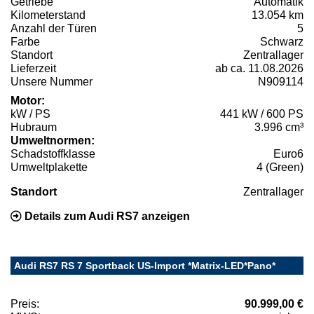
Getriebe
Automatik
Kilometerstand
13.054 km
Anzahl der Türen
5
Farbe
Schwarz
Standort
Zentrallager
Lieferzeit
ab ca. 11.08.2026
Unsere Nummer
N909114
Motor:
kW / PS
441 kW / 600 PS
Hubraum
3.996 cm³
Umweltnormen:
Schadstoffklasse
Euro6
Umweltplakette
4 (Green)
Standort
Zentrallager
Details zum Audi RS7 anzeigen
Audi RS7 RS 7 Sportback US-Import *Matrix-LED*Pano*
Preis:
90.999,00 €