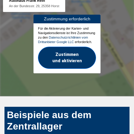
Autohaus Frank Rein
An der Bundesstr. 29, 25358 Horst
Zustimmung erforderlich
Für die Aktivierung der Karten- und
Navigationsdienste ist Ihre Zustimmung
zu den
Datenschutzrichtlinien vom
Drittanbieter Google LLC
erforderlich.
Zustimmen
und aktivieren
Beispiele aus dem
Zentrallager