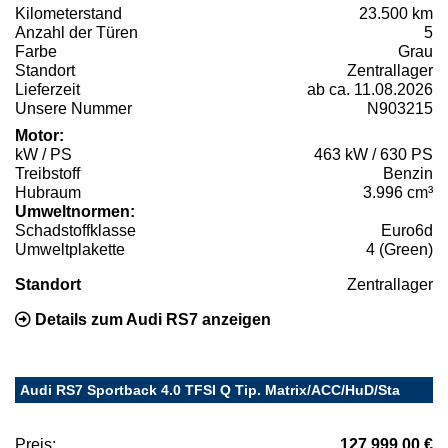
Kilometerstand
23.500 km
Anzahl der Türen
5
Farbe
Grau
Standort
Zentrallager
Lieferzeit
ab ca. 11.08.2026
Unsere Nummer
N903215
Motor:
kW / PS
463 kW / 630 PS
Treibstoff
Benzin
Hubraum
3.996 cm³
Umweltnormen:
Schadstoffklasse
Euro6d
Umweltplakette
4 (Green)
Standort
Zentrallager
Details zum Audi RS7 anzeigen
Audi RS7 Sportback 4.0 TFSI Q Tip. Matrix/ACC/HuD/Sta
Preis:
127.999,00 €