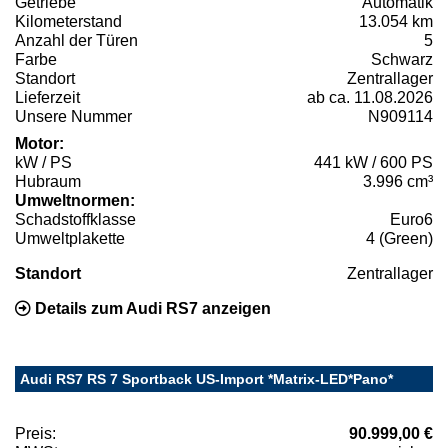
Getriebe
Automatik
Kilometerstand
13.054 km
Anzahl der Türen
5
Farbe
Schwarz
Standort
Zentrallager
Lieferzeit
ab ca. 11.08.2026
Unsere Nummer
N909114
Motor:
kW / PS
441 kW / 600 PS
Hubraum
3.996 cm³
Umweltnormen:
Schadstoffklasse
Euro6
Umweltplakette
4 (Green)
Standort
Zentrallager
Details zum Audi RS7 anzeigen
Audi RS7 RS 7 Sportback US-Import *Matrix-LED*Pano*
Preis:
90.999,00 €