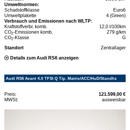
Umweltnormen:
Schadstoffklasse
Euro6
Umweltplakette
4 (Green)
Verbrauch und Emissionen nach WLTP:
Kraftstoffverbr. komb.
12,0 l/100km
CO
-Emissionen komb.
279 g/km
2
CO
-Klasse
G
2
Standort
Zentrallager
Details zum Audi RS6 anzeigen
Audi RS6 Avant 4.0 TFSI Q Tip. Matrix/ACC/HuD/Standhz
Preis:
121.599,00 €
MWSt:
ausweisbar