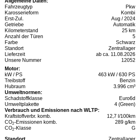
Allgemeine Daten:
Fahrzeugtyp
Pkw
Karosserieform
Kombi
Erst-Zul.
Aug / 2024
Getriebe
Automatik
Kilometerstand
25 km
Anzahl der Türen
5
Farbe
Schwarz
Standort
Zentrallager
Lieferzeit
ab ca. 11.08.2026
Unsere Nummer
12052
Motor:
kW / PS
463 kW / 630 PS
Treibstoff
Benzin
Hubraum
3.996 cm³
Umweltnormen:
Schadstoffklasse
Euro6d
Umweltplakette
4 (Green)
Verbrauch und Emissionen nach WLTP:
Kraftstoffverbr. komb.
12,7 l/100km
CO
-Emissionen komb.
289 g/km
2
CO
-Klasse
G
2
Standort
Zentrallager