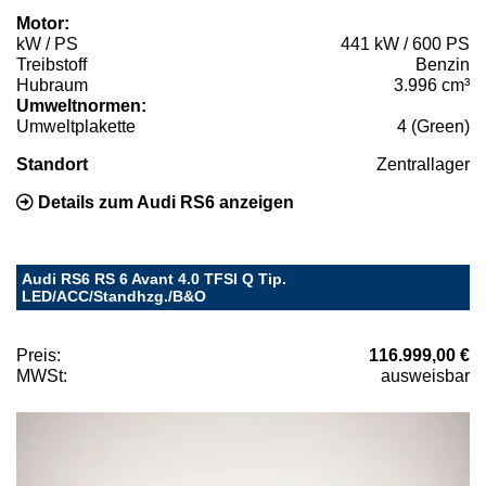
Motor:
kW / PS
441 kW / 600 PS
Treibstoff
Benzin
Hubraum
3.996 cm³
Umweltnormen:
Umweltplakette
4 (Green)
Standort
Zentrallager
Details zum Audi RS6 anzeigen
Audi RS6 RS 6 Avant 4.0 TFSI Q Tip.
LED/ACC/Standhzg./B&O
Preis:
116.999,00 €
MWSt:
ausweisbar