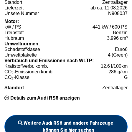
Standort
Zentrallager
Lieferzeit
ab ca. 11.08.2026
Unsere Nummer
N908037
Motor:
kW / PS
441 kW / 600 PS
Treibstoff
Benzin
Hubraum
3.996 cm³
Umweltnormen:
Schadstoffklasse
Euro6
Umweltplakette
4 (Green)
Verbrauch und Emissionen nach WLTP:
Kraftstoffverbr. komb.
12,6 l/100km
CO
-Emissionen komb.
286 g/km
2
CO
-Klasse
G
2
Standort
Zentrallager
Details zum Audi RS6 anzeigen
Weitere Audi RS6 und andere Fahrzeuge
können Sie hier suchen