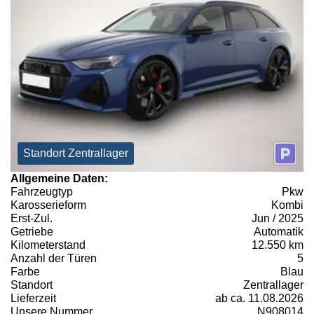
Standort Zentrallager
Allgemeine Daten:
Fahrzeugtyp
Pkw
Karosserieform
Kombi
Erst-Zul.
Jun / 2025
Getriebe
Automatik
Kilometerstand
12.550 km
Anzahl der Türen
5
Farbe
Blau
Standort
Zentrallager
Lieferzeit
ab ca. 11.08.2026
Unsere Nummer
N908014