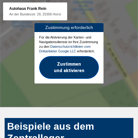
Autohaus Frank Rein
An der Bundesstr. 29, 25358 Horst
Zustimmung erforderlich
Für die Aktivierung der Karten- und
Navigationsdienste ist Ihre Zustimmung
zu den
Datenschutzrichtlinien vom
Drittanbieter Google LLC
erforderlich.
Zustimmen
und aktivieren
Beispiele aus dem