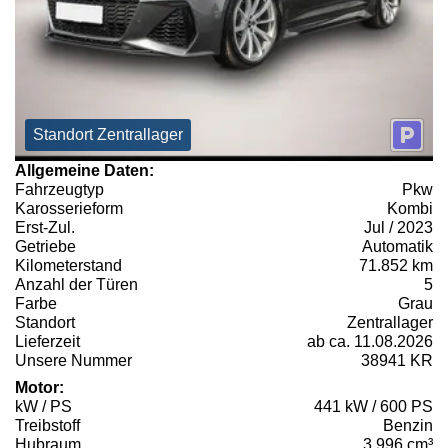
Standort Zentrallager
Allgemeine Daten:
Fahrzeugtyp
Pkw
Karosserieform
Kombi
Erst-Zul.
Jul / 2023
Getriebe
Automatik
Kilometerstand
71.852 km
Anzahl der Türen
5
Farbe
Grau
Standort
Zentrallager
Lieferzeit
ab ca. 11.08.2026
Unsere Nummer
38941 KR
Motor:
kW / PS
441 kW / 600 PS
Treibstoff
Benzin
Hubraum
3.996 cm³