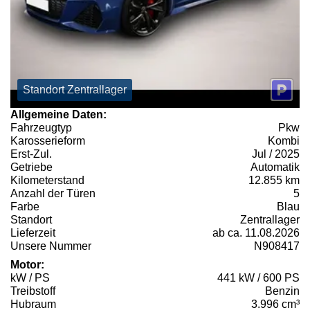
Standort Zentrallager
Allgemeine Daten:
Fahrzeugtyp
Pkw
Karosserieform
Kombi
Erst-Zul.
Jul / 2025
Getriebe
Automatik
Kilometerstand
12.855 km
Anzahl der Türen
5
Farbe
Blau
Standort
Zentrallager
Lieferzeit
ab ca. 11.08.2026
Unsere Nummer
N908417
Motor:
kW / PS
441 kW / 600 PS
Treibstoff
Benzin
Hubraum
3.996 cm³