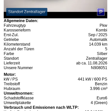
Standort Zentrallager
Allgemeine Daten:
Fahrzeugtyp
Pkw
Karosserieform
Kombi
Erst-Zul.
Sep / 2025
Getriebe
Automatik
Kilometerstand
14.039 km
Anzahl der Türen
5
Farbe
Silber
Standort
Zentrallager
Lieferzeit
ab ca. 11.08.2026
Unsere Nummer
N908051
Motor:
kW / PS
441 kW / 600 PS
Treibstoff
Benzin
Hubraum
3.996 cm³
Umweltnormen:
Schadstoffklasse
Euro6
Umweltplakette
4 (Green)
Verbrauch und Emissionen nach WLTP: