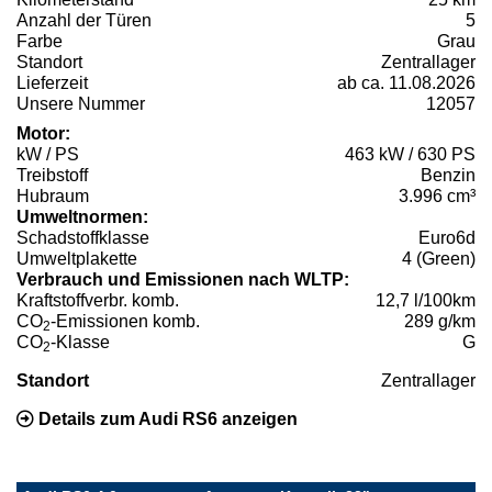
Anzahl der Türen
5
Farbe
Grau
Standort
Zentrallager
Lieferzeit
ab ca. 11.08.2026
Unsere Nummer
12057
Motor:
kW / PS
463 kW / 630 PS
Treibstoff
Benzin
Hubraum
3.996 cm³
Umweltnormen:
Schadstoffklasse
Euro6d
Umweltplakette
4 (Green)
Verbrauch und Emissionen nach WLTP:
Kraftstoffverbr. komb.
12,7 l/100km
CO
-Emissionen komb.
289 g/km
2
CO
-Klasse
G
2
Standort
Zentrallager
Details zum Audi RS6 anzeigen