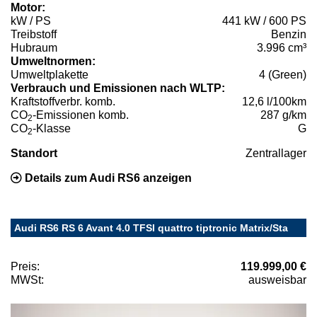
Motor:
kW / PS
441 kW / 600 PS
Treibstoff
Benzin
Hubraum
3.996 cm³
Umweltnormen:
Umweltplakette
4 (Green)
Verbrauch und Emissionen nach WLTP:
Kraftstoffverbr. komb.
12,6 l/100km
CO
-Emissionen komb.
287 g/km
2
CO
-Klasse
G
2
Standort
Zentrallager
Details zum Audi RS6 anzeigen
Audi RS6 RS 6 Avant 4.0 TFSI quattro tiptronic Matrix/Sta
Preis:
119.999,00 €
MWSt:
ausweisbar