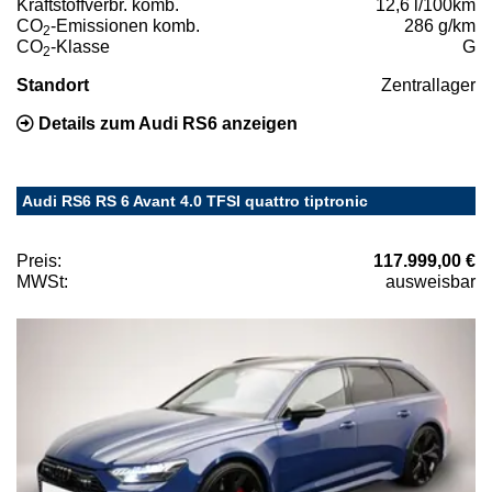
Kraftstoffverbr. komb.
12,6 l/100km
CO
-Emissionen komb.
286 g/km
2
CO
-Klasse
G
2
Standort
Zentrallager
Details zum Audi RS6 anzeigen
Audi RS6 RS 6 Avant 4.0 TFSI quattro tiptronic
Preis:
117.999,00 €
MWSt:
ausweisbar