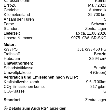
Karosserieform
Kombi
Erst-Zul.
Mai / 2023
Getriebe
Automatik
Kilometerstand
25.700 km
Anzahl der Türen
5
Farbe
Schwarz
Standort
Zentrallager
Lieferzeit
ab ca. 11.08.2026
Unsere Nummer
9075_GW_SR-SKO
Motor:
kW / PS
331 kW / 450 PS
Treibstoff
Benzin
Hubraum
2.894 cm³
Umweltnormen:
Schadstoffklasse
Euro6d
Umweltplakette
4 (Green)
Verbrauch und Emissionen nach WLTP:
Kraftstoffverbr. komb.
9,6 l/100km
CO
-Emissionen komb.
217 g/km
2
CO
-Klasse
G
2
Standort
Zentrallager
Details zum Audi RS4 anzeigen