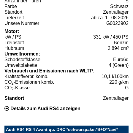
Anzahl der Türen
5
Farbe
Schwarz
Standort
Zentrallager
Lieferzeit
ab ca. 11.08.2026
Unsere Nummer
G0023902
Motor:
kW / PS
331 kW / 450 PS
Treibstoff
Benzin
Hubraum
2.894 cm³
Umweltnormen:
Schadstoffklasse
Euro6d
Umweltplakette
4 (Green)
Verbrauch und Emissionen nach WLTP:
Kraftstoffverbr. komb.
10,1 l/100km
CO
-Emissionen komb.
220 g/km
2
CO
-Klasse
G
2
Standort
Zentrallager
Details zum Audi RS4 anzeigen
Audi RS4 RS 4 Avant qu. DRC *schwarzpaket*B+O*Navi*