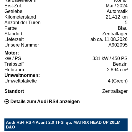
Karosserieform
Kombi
Erst-Zul.
Mai / 2024
Getriebe
Automatik
Kilometerstand
21.412 km
Anzahl der Türen
5
Farbe
Blau
Standort
Zentrallager
Lieferzeit
ab ca. 11.08.2026
Unsere Nummer
A902095
Motor:
kW / PS
331 kW / 450 PS
Treibstoff
Benzin
Hubraum
2.894 cm³
Umweltnormen:
Umweltplakette
4 (Green)
Standort
Zentrallager
Details zum Audi RS4 anzeigen
Audi RS4 RS 4 Avant 2.9 TFSI qu. MATRIX HEAD UP 20LM
B&O