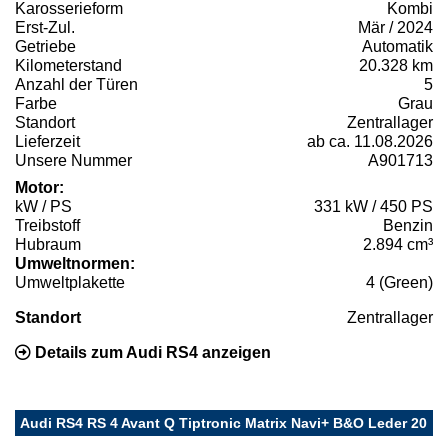
Karosserieform
Kombi
Erst-Zul.
Mär / 2024
Getriebe
Automatik
Kilometerstand
20.328 km
Anzahl der Türen
5
Farbe
Grau
Standort
Zentrallager
Lieferzeit
ab ca. 11.08.2026
Unsere Nummer
A901713
Motor:
kW / PS
331 kW / 450 PS
Treibstoff
Benzin
Hubraum
2.894 cm³
Umweltnormen:
Umweltplakette
4 (Green)
Standort
Zentrallager
Details zum Audi RS4 anzeigen
Audi RS4 RS 4 Avant Q Tiptronic Matrix Navi+ B&O Leder 20