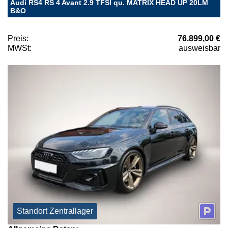
Audi RS4 RS 4 Avant 2.9 TFSI qu. MATRIX HEAD UP 20LM
B&O
Preis:
76.899,00 €
MWSt:
ausweisbar
Standort Zentrallager