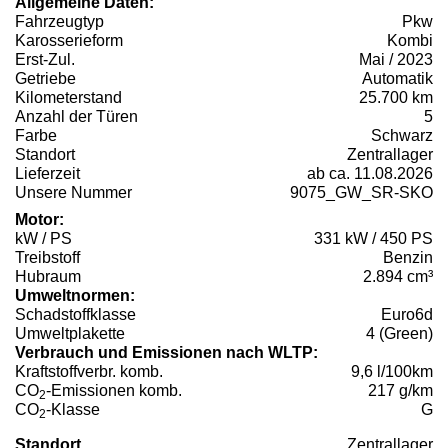
Allgemeine Daten:
Fahrzeugtyp
Pkw
Karosserieform
Kombi
Erst-Zul.
Mai / 2023
Getriebe
Automatik
Kilometerstand
25.700 km
Anzahl der Türen
5
Farbe
Schwarz
Standort
Zentrallager
Lieferzeit
ab ca. 11.08.2026
Unsere Nummer
9075_GW_SR-SKO
Motor:
kW / PS
331 kW / 450 PS
Treibstoff
Benzin
Hubraum
2.894 cm³
Umweltnormen:
Schadstoffklasse
Euro6d
Umweltplakette
4 (Green)
Verbrauch und Emissionen nach WLTP:
Kraftstoffverbr. komb.
9,6 l/100km
CO
-Emissionen komb.
217 g/km
2
CO
-Klasse
G
2
Standort
Zentrallager