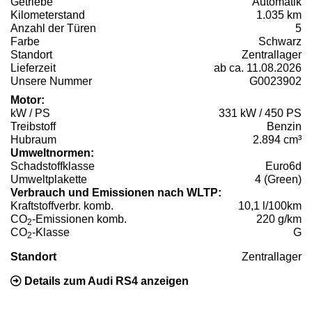
Getriebe
Automatik
Kilometerstand
1.035 km
Anzahl der Türen
5
Farbe
Schwarz
Standort
Zentrallager
Lieferzeit
ab ca. 11.08.2026
Unsere Nummer
G0023902
Motor:
kW / PS
331 kW / 450 PS
Treibstoff
Benzin
Hubraum
2.894 cm³
Umweltnormen:
Schadstoffklasse
Euro6d
Umweltplakette
4 (Green)
Verbrauch und Emissionen nach WLTP:
Kraftstoffverbr. komb.
10,1 l/100km
CO
-Emissionen komb.
220 g/km
2
CO
-Klasse
G
2
Standort
Zentrallager
Details zum Audi RS4 anzeigen