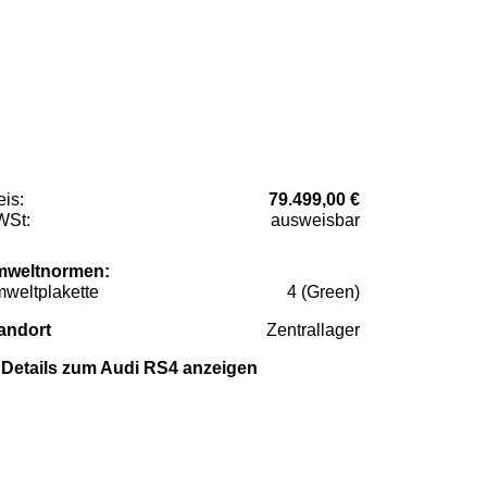
eis:
79.499,00 €
St:
ausweisbar
weltnormen:
weltplakette
4 (Green)
andort
Zentrallager
Details zum Audi RS4 anzeigen