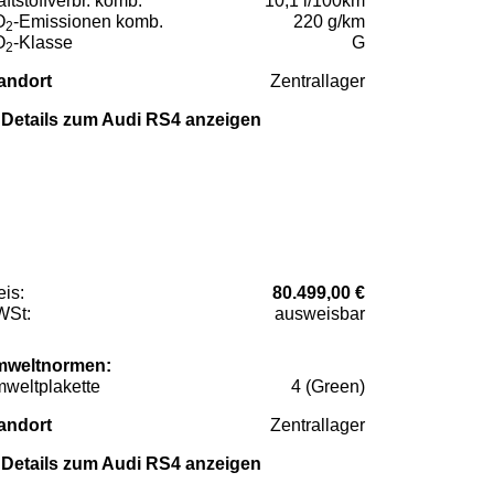
aftstoffverbr. komb.
10,1 l/100km
O
-Emissionen komb.
220 g/km
2
O
-Klasse
G
2
andort
Zentrallager
Details zum Audi RS4 anzeigen
eis:
80.499,00 €
St:
ausweisbar
weltnormen:
weltplakette
4 (Green)
andort
Zentrallager
Details zum Audi RS4 anzeigen