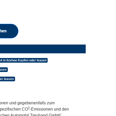
chen
4 in Itzehoe Kaufen oder leasen
easen
er leasen
onen und gegebenenfalls zum
2
 spezifischen CO
-Emissionen und den
utschen Automobil Treuhand GmbH'