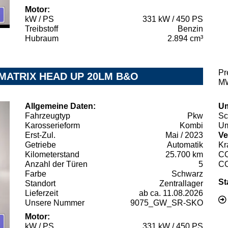
Motor:
kW / PS
331 kW / 450 PS
Treibstoff
Benzin
Hubraum
2.894 cm³
Pr
u. MATRIX HEAD UP 20LM B&O
MW
Allgemeine Daten:
Um
Fahrzeugtyp
Pkw
Sc
Karosserieform
Kombi
Um
Erst-Zul.
Mai / 2023
Ve
Getriebe
Automatik
Kr
Kilometerstand
25.700 km
C
Anzahl der Türen
5
C
Farbe
Schwarz
St
Standort
Zentrallager
Lieferzeit
ab ca. 11.08.2026
Unsere Nummer
9075_GW_SR-SKO
Motor:
kW / PS
331 kW / 450 PS