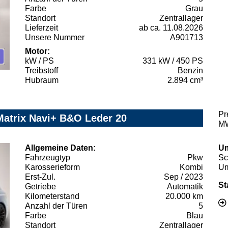
Farbe
Grau
Standort
Zentrallager
Lieferzeit
ab ca. 11.08.2026
Unsere Nummer
A901713
Motor:
kW / PS
331 kW / 450 PS
Treibstoff
Benzin
Hubraum
2.894 cm³
Pr
Matrix Navi+ B&O Leder 20
MW
Allgemeine Daten:
Um
Fahrzeugtyp
Pkw
Sc
Karosserieform
Kombi
Um
Erst-Zul.
Sep / 2023
St
Getriebe
Automatik
Kilometerstand
20.000 km
Anzahl der Türen
5
Farbe
Blau
Standort
Zentrallager