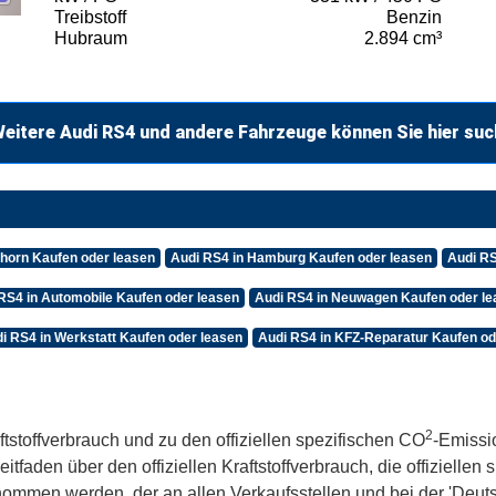
Treibstoff
Benzin
Hubraum
2.894 cm³
eitere Audi RS4 und andere Fahrzeuge können Sie hier su
shorn Kaufen oder leasen
Audi RS4 in Hamburg Kaufen oder leasen
Audi RS
RS4 in Automobile Kaufen oder leasen
Audi RS4 in Neuwagen Kaufen oder l
i RS4 in Werkstatt Kaufen oder leasen
Audi RS4 in KFZ-Reparatur Kaufen od
2
ftstoffverbrauch und zu den offiziellen spezifischen CO
-Emissi
aden über den offiziellen Kraftstoffverbrauch, die offiziellen
tnommen werden, der an allen Verkaufsstellen und bei der 'De