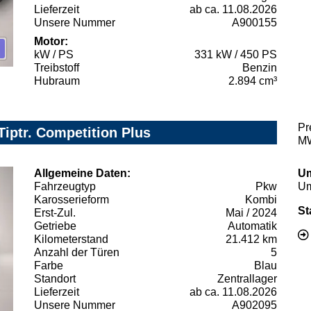
Lieferzeit
ab ca. 11.08.2026
Unsere Nummer
A900155
Motor:
kW / PS
331 kW / 450 PS
Treibstoff
Benzin
Hubraum
2.894 cm³
Pr
Tiptr. Competition Plus
MW
Allgemeine Daten:
Um
Fahrzeugtyp
Pkw
Um
Karosserieform
Kombi
St
Erst-Zul.
Mai / 2024
Getriebe
Automatik
Kilometerstand
21.412 km
Anzahl der Türen
5
Farbe
Blau
Standort
Zentrallager
Lieferzeit
ab ca. 11.08.2026
Unsere Nummer
A902095