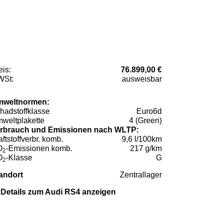
eis:
76.899,00 €
St:
ausweisbar
weltnormen:
hadstoffklasse
Euro6d
weltplakette
4 (Green)
rbrauch und Emissionen nach WLTP:
aftstoffverbr. komb.
9,6 l/100km
O
-Emissionen komb.
217 g/km
2
O
-Klasse
G
2
andort
Zentrallager
Details zum Audi RS4 anzeigen