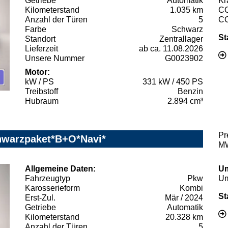
Getriebe
Automatik
Kr
Kilometerstand
1.035 km
C
Anzahl der Türen
5
C
Farbe
Schwarz
St
Standort
Zentrallager
Lieferzeit
ab ca. 11.08.2026
Unsere Nummer
G0023902
Motor:
kW / PS
331 kW / 450 PS
Treibstoff
Benzin
Hubraum
2.894 cm³
Pr
hwarzpaket*B+O*Navi*
MW
Allgemeine Daten:
Um
Fahrzeugtyp
Pkw
Um
Karosserieform
Kombi
St
Erst-Zul.
Mär / 2024
Getriebe
Automatik
Kilometerstand
20.328 km
Anzahl der Türen
5