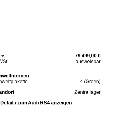
eis:
79.499,00 €
St:
ausweisbar
weltnormen:
weltplakette
4 (Green)
andort
Zentrallager
Details zum Audi RS4 anzeigen