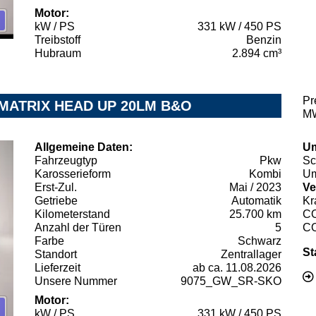
Motor:
kW / PS
331 kW / 450 PS
Treibstoff
Benzin
Hubraum
2.894 cm³
Pr
u. MATRIX HEAD UP 20LM B&O
MW
Allgemeine Daten:
Um
Fahrzeugtyp
Pkw
Sc
Karosserieform
Kombi
Um
Erst-Zul.
Mai / 2023
Ve
Getriebe
Automatik
Kr
Kilometerstand
25.700 km
C
Anzahl der Türen
5
C
Farbe
Schwarz
St
Standort
Zentrallager
Lieferzeit
ab ca. 11.08.2026
Unsere Nummer
9075_GW_SR-SKO
Motor:
kW / PS
331 kW / 450 PS