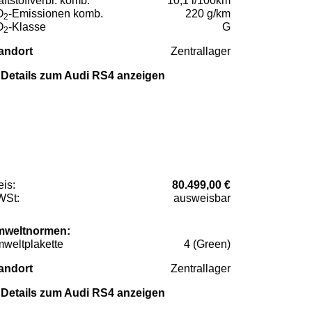
aftstoffverbr. komb.
10,1 l/100km
O
-Emissionen komb.
220 g/km
2
O
-Klasse
G
2
andort
Zentrallager
Details zum Audi RS4 anzeigen
eis:
80.499,00 €
St:
ausweisbar
weltnormen:
weltplakette
4 (Green)
andort
Zentrallager
Details zum Audi RS4 anzeigen