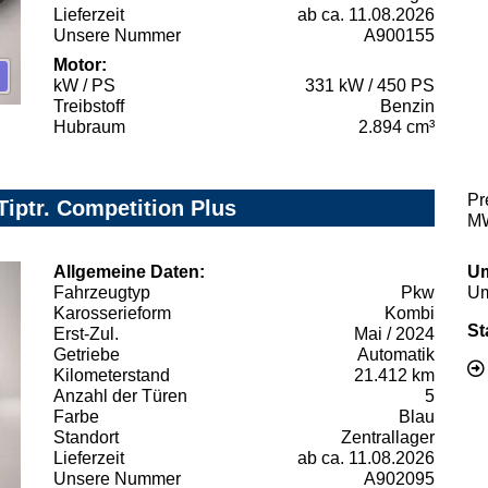
Lieferzeit
ab ca. 11.08.2026
Unsere Nummer
A900155
Motor:
kW / PS
331 kW / 450 PS
Treibstoff
Benzin
Hubraum
2.894 cm³
Pr
Tiptr. Competition Plus
MW
Allgemeine Daten:
Um
Fahrzeugtyp
Pkw
Um
Karosserieform
Kombi
St
Erst-Zul.
Mai / 2024
Getriebe
Automatik
Kilometerstand
21.412 km
Anzahl der Türen
5
Farbe
Blau
Standort
Zentrallager
Lieferzeit
ab ca. 11.08.2026
Unsere Nummer
A902095