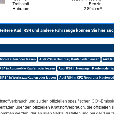
Treibstoff
Benzin
Hubraum
2.894 cm³
eitere Audi RS4 und andere Fahrzeuge können Sie hier su
shorn Kaufen oder leasen
Audi RS4 in Hamburg Kaufen oder leasen
Audi RS
RS4 in Automobile Kaufen oder leasen
Audi RS4 in Neuwagen Kaufen oder l
i RS4 in Werkstatt Kaufen oder leasen
Audi RS4 in KFZ-Reparatur Kaufen od
2
ftstoffverbrauch und zu den offiziellen spezifischen CO
-Emissi
aden über den offiziellen Kraftstoffverbrauch, die offiziellen
tnommen werden, der an allen Verkaufsstellen und bei der 'De