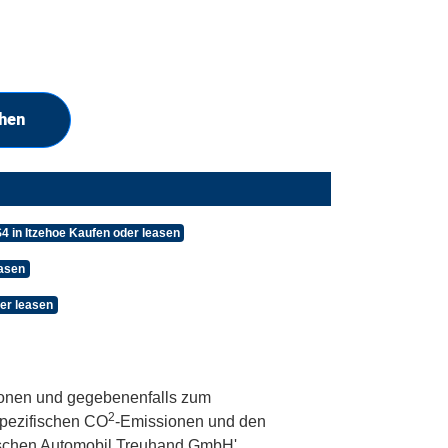
chen
4 in Itzehoe Kaufen oder leasen
easen
er leasen
onen und gegebenenfalls zum
2
 spezifischen CO
-Emissionen und den
utschen Automobil Treuhand GmbH'