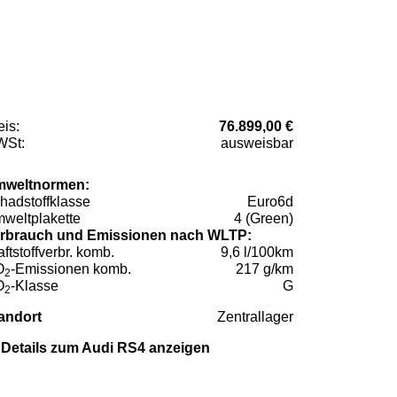
eis:
76.899,00 €
St:
ausweisbar
weltnormen:
hadstoffklasse
Euro6d
weltplakette
4 (Green)
rbrauch und Emissionen nach WLTP:
aftstoffverbr. komb.
9,6 l/100km
O
-Emissionen komb.
217 g/km
2
O
-Klasse
G
2
andort
Zentrallager
Details zum Audi RS4 anzeigen