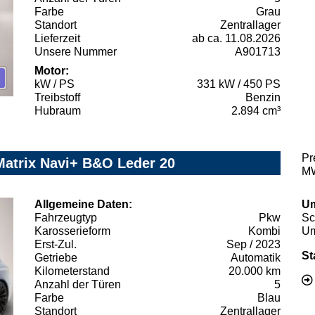
Farbe
Grau
Standort
Zentrallager
Lieferzeit
ab ca. 11.08.2026
Unsere Nummer
A901713
Motor:
kW / PS
331 kW / 450 PS
Treibstoff
Benzin
Hubraum
2.894 cm³
Pr
Matrix Navi+ B&O Leder 20
MW
Allgemeine Daten:
Um
Fahrzeugtyp
Pkw
Sc
Karosserieform
Kombi
Um
Erst-Zul.
Sep / 2023
St
Getriebe
Automatik
Kilometerstand
20.000 km
Anzahl der Türen
5
Farbe
Blau
Standort
Zentrallager