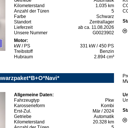
Getriebe
Automatik
Kr
Kilometerstand
1.035 km
C
Anzahl der Türen
5
C
Farbe
Schwarz
St
Standort
Zentrallager
Lieferzeit
ab ca. 11.08.2026
Unsere Nummer
G0023902
Motor:
kW / PS
331 kW / 450 PS
Treibstoff
Benzin
Hubraum
2.894 cm³
Pr
hwarzpaket*B+O*Navi*
MW
Allgemeine Daten:
Um
Fahrzeugtyp
Pkw
Um
Karosserieform
Kombi
St
Erst-Zul.
Mär / 2024
Getriebe
Automatik
Kilometerstand
20.328 km
Anzahl der Türen
5