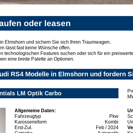
aufen oder leasen
in Elmshorn und sichern Sie sich Ihren Traumwagen.
n lässt fast keine Wünsche offen.
 technologischen Features suchen oder sich für ein preiswertes
nen eine breite Palette an Optionen.
udi RS4 Modelle in Elmshorn und fordern Si
Pr
ntials LM Optik Carbo
MW
Allgemeine Daten:
Um
Fahrzeugtyp
Pkw
Sc
Karosserieform
Kombi
Um
Erst-Zul.
Feb / 2024
Ve