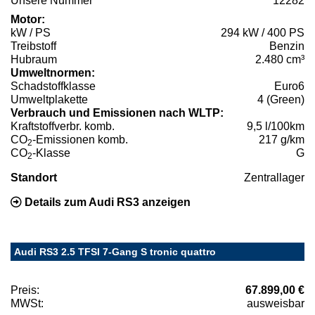
Unsere Nummer
12282
Motor:
kW / PS
294 kW / 400 PS
Treibstoff
Benzin
Hubraum
2.480 cm³
Umweltnormen:
Schadstoffklasse
Euro6
Umweltplakette
4 (Green)
Verbrauch und Emissionen nach WLTP:
Kraftstoffverbr. komb.
9,5 l/100km
CO
-Emissionen komb.
217 g/km
2
CO
-Klasse
G
2
Standort
Zentrallager
Details zum Audi RS3 anzeigen
Audi RS3 2.5 TFSI 7-Gang S tronic quattro
Preis:
67.899,00 €
MWSt:
ausweisbar