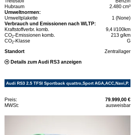
Treibstoff
Benzin
Hubraum
2.480 cm³
Umweltnormen:
Umweltplakette
1 (None)
Verbrauch und Emissionen nach WLTP:
Kraftstoffverbr. komb.
9,4 l/100km
CO
-Emissionen komb.
213 g/km
2
CO
-Klasse
G
2
Standort
Zentrallager
Details zum Audi RS3 anzeigen
Audi RS3 2.5 TFSI Sportback quattro,Sport AGA,ACC,Navi,P.
Preis:
79.999,00 €
MWSt:
ausweisbar