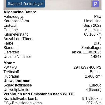
Standort Zentrallager
Allgemeine Daten:
Fahrzeugtyp
Pkw
Karosserieform
Limousine
Erst-Zul.
Sep / 2022
Getriebe
Automatik
Kilometerstand
63.103 km
Anzahl der Türen
5
Farbe
Blau
Standort
Zentrallager
Lieferzeit
ab ca. 11.08.2026
Unsere Nummer
14847
Motor:
kW / PS
294 kW / 400 PS
Treibstoff
Benzin
Hubraum
2.480 cm³
Umweltnormen:
Schadstoffklasse
Euro6d
Umweltplakette
4 (Green)
Verbrauch und Emissionen nach WLTP:
Kraftstoffverbr. komb.
9,1 l/100km
CO
-Emissionen komb.
207 g/km
2