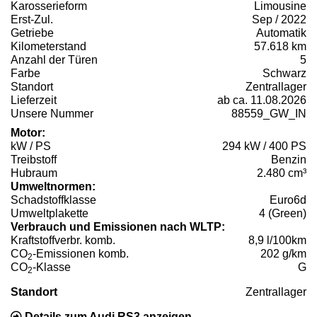
Karosserieform
Limousine
Erst-Zul.
Sep / 2022
Getriebe
Automatik
Kilometerstand
57.618 km
Anzahl der Türen
5
Farbe
Schwarz
Standort
Zentrallager
Lieferzeit
ab ca. 11.08.2026
Unsere Nummer
88559_GW_IN
Motor:
kW / PS
294 kW / 400 PS
Treibstoff
Benzin
Hubraum
2.480 cm³
Umweltnormen:
Schadstoffklasse
Euro6d
Umweltplakette
4 (Green)
Verbrauch und Emissionen nach WLTP:
Kraftstoffverbr. komb.
8,9 l/100km
CO
-Emissionen komb.
202 g/km
2
CO
-Klasse
G
2
Standort
Zentrallager
Details zum Audi RS3 anzeigen