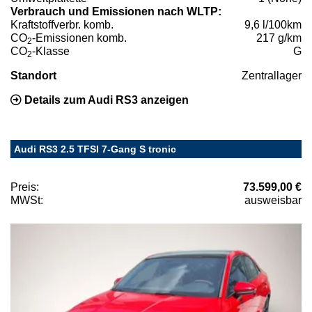
Verbrauch und Emissionen nach WLTP:
Kraftstoffverbr. komb.
9,6 l/100km
CO
-Emissionen komb.
217 g/km
2
CO
-Klasse
G
2
Standort
Zentrallager
Details zum Audi RS3 anzeigen
Audi RS3 2.5 TFSI 7-Gang S tronic
Preis:
73.599,00 €
MWSt:
ausweisbar