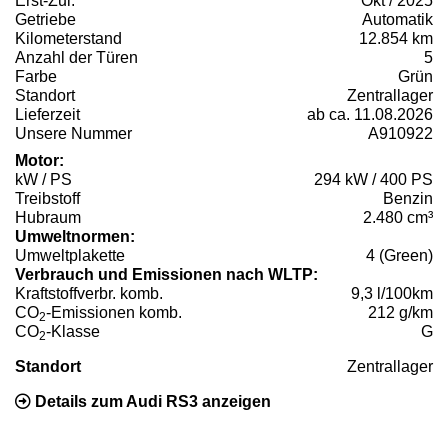
Erst-Zul.
Okt / 2025
Getriebe
Automatik
Kilometerstand
12.854 km
Anzahl der Türen
5
Farbe
Grün
Standort
Zentrallager
Lieferzeit
ab ca. 11.08.2026
Unsere Nummer
A910922
Motor:
kW / PS
294 kW / 400 PS
Treibstoff
Benzin
Hubraum
2.480 cm³
Umweltnormen:
Umweltplakette
4 (Green)
Verbrauch und Emissionen nach WLTP:
Kraftstoffverbr. komb.
9,3 l/100km
CO
-Emissionen komb.
212 g/km
2
CO
-Klasse
G
2
Standort
Zentrallager
Details zum Audi RS3 anzeigen