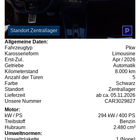
Standort Zentrallager
Allgemeine Daten:
Fahrzeugtyp
Pkw
Karosserieform
Limousine
Erst-Zul.
Apr / 2026
Getriebe
Automatik
Kilometerstand
8.000 km
Anzahl der Türen
5
Farbe
Schwarz
Standort
Zentrallager
Lieferzeit
ab ca. 05.11.2026
Unsere Nummer
CAR3029827
Motor:
kW / PS
294 kW / 400 PS
Treibstoff
Benzin
Hubraum
2.480 cm³
Umweltnormen:
Umweltplakette
1 (None)