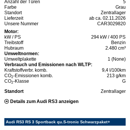
Anzahl der Türen
5
Farbe
Grau
Standort
Zentrallager
Lieferzeit
ab ca. 02.11.2026
Unsere Nummer
CAR3029820
Motor:
kW / PS
294 kW / 400 PS
Treibstoff
Benzin
Hubraum
2.480 cm³
Umweltnormen:
Umweltplakette
1 (None)
Verbrauch und Emissionen nach WLTP:
Kraftstoffverbr. komb.
9,4 l/100km
CO
-Emissionen komb.
213 g/km
2
CO
-Klasse
G
2
Standort
Zentrallager
Details zum Audi RS3 anzeigen
Audi RS3 RS 3 Sportback qu.S-tronic Schwarzpaket+