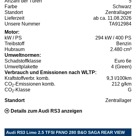
Anzahl der Türen
5
Farbe
Schwarz
Standort
Zentrallager
Lieferzeit
ab ca. 11.08.2026
Unsere Nummer
TA912984
Motor:
kW / PS
294 kW / 400 PS
Treibstoff
Benzin
Hubraum
2.480 cm³
Umweltnormen:
Schadstoffklasse
Euro 6e
Umweltplakette
4 (Green)
Verbrauch und Emissionen nach WLTP:
Kraftstoffverbr. komb.
9,3 l/100km
CO
-Emissionen komb.
212 g/km
2
CO
-Klasse
G
2
Standort
Zentrallager
Details zum Audi RS3 anzeigen
Audi RS3 Limo 2.5 TFSI PANO 280 B&O SAGA REAR VIEW