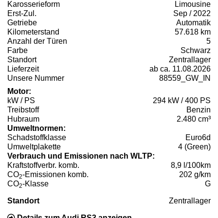
Karosserieform
Limousine
Erst-Zul.
Sep / 2022
Getriebe
Automatik
Kilometerstand
57.618 km
Anzahl der Türen
5
Farbe
Schwarz
Standort
Zentrallager
Lieferzeit
ab ca. 11.08.2026
Unsere Nummer
88559_GW_IN
Motor:
kW / PS
294 kW / 400 PS
Treibstoff
Benzin
Hubraum
2.480 cm³
Umweltnormen:
Schadstoffklasse
Euro6d
Umweltplakette
4 (Green)
Verbrauch und Emissionen nach WLTP:
Kraftstoffverbr. komb.
8,9 l/100km
CO
-Emissionen komb.
202 g/km
2
CO
-Klasse
G
2
Standort
Zentrallager
Details zum Audi RS3 anzeigen