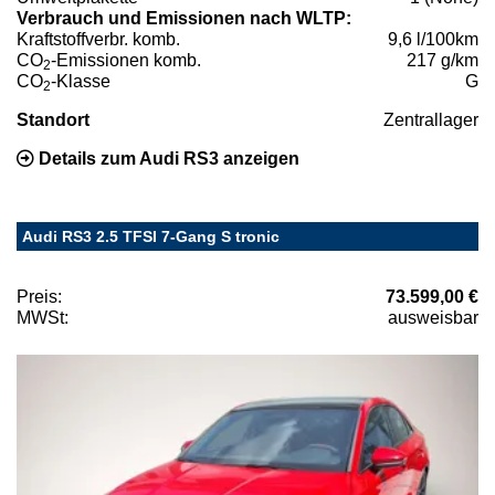
Verbrauch und Emissionen nach WLTP:
Kraftstoffverbr. komb.
9,6 l/100km
CO
-Emissionen komb.
217 g/km
2
CO
-Klasse
G
2
Standort
Zentrallager
Details zum Audi RS3 anzeigen
Audi RS3 2.5 TFSI 7-Gang S tronic
Preis:
73.599,00 €
MWSt:
ausweisbar