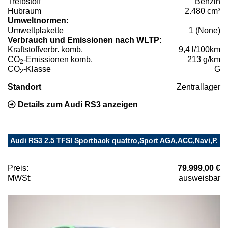
Treibstoff
Benzin
Hubraum
2.480 cm³
Umweltnormen:
Umweltplakette
1 (None)
Verbrauch und Emissionen nach WLTP:
Kraftstoffverbr. komb.
9,4 l/100km
CO
-Emissionen komb.
213 g/km
2
CO
-Klasse
G
2
Standort
Zentrallager
Details zum Audi RS3 anzeigen
Audi RS3 2.5 TFSI Sportback quattro,Sport AGA,ACC,Navi,P.
Preis:
79.999,00 €
MWSt:
ausweisbar