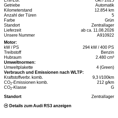
Erst-Zul.
Okt / 2025
Getriebe
Automatik
Kilometerstand
12.854 km
Anzahl der Türen
5
Farbe
Grün
Standort
Zentrallager
Lieferzeit
ab ca. 11.08.2026
Unsere Nummer
A910922
Motor:
kW / PS
294 kW / 400 PS
Treibstoff
Benzin
Hubraum
2.480 cm³
Umweltnormen:
Umweltplakette
4 (Green)
Verbrauch und Emissionen nach WLTP:
Kraftstoffverbr. komb.
9,3 l/100km
CO
-Emissionen komb.
212 g/km
2
CO
-Klasse
G
2
Standort
Zentrallager
Details zum Audi RS3 anzeigen