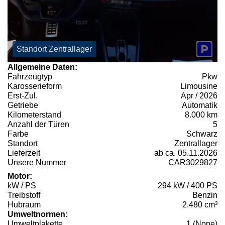
Standort Zentrallager
Allgemeine Daten:
Fahrzeugtyp
Pkw
Karosserieform
Limousine
Erst-Zul.
Apr / 2026
Getriebe
Automatik
Kilometerstand
8.000 km
Anzahl der Türen
5
Farbe
Schwarz
Standort
Zentrallager
Lieferzeit
ab ca. 05.11.2026
Unsere Nummer
CAR3029827
Motor:
kW / PS
294 kW / 400 PS
Treibstoff
Benzin
Hubraum
2.480 cm³
Umweltnormen:
Umweltplakette
1 (None)