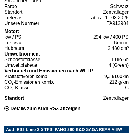
Anzahl der Türen
5
Farbe
Schwarz
Standort
Zentrallager
Lieferzeit
ab ca. 11.08.2026
Unsere Nummer
TA912984
Motor:
kW / PS
294 kW / 400 PS
Treibstoff
Benzin
Hubraum
2.480 cm³
Umweltnormen:
Schadstoffklasse
Euro 6e
Umweltplakette
4 (Green)
Verbrauch und Emissionen nach WLTP:
Kraftstoffverbr. komb.
9,3 l/100km
CO
-Emissionen komb.
212 g/km
2
CO
-Klasse
G
2
Standort
Zentrallager
Details zum Audi RS3 anzeigen
Audi RS3 Limo 2.5 TFSI PANO 280 B&O SAGA REAR VIEW