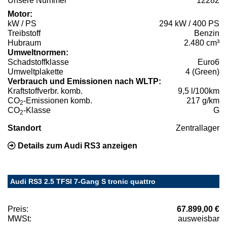
Unsere Nummer
12282
Motor:
kW / PS
294 kW / 400 PS
Treibstoff
Benzin
Hubraum
2.480 cm³
Umweltnormen:
Schadstoffklasse
Euro6
Umweltplakette
4 (Green)
Verbrauch und Emissionen nach WLTP:
Kraftstoffverbr. komb.
9,5 l/100km
CO
-Emissionen komb.
217 g/km
2
CO
-Klasse
G
2
Standort
Zentrallager
Details zum Audi RS3 anzeigen
Audi RS3 2.5 TFSI 7-Gang S tronic quattro
Preis:
67.899,00 €
MWSt:
ausweisbar