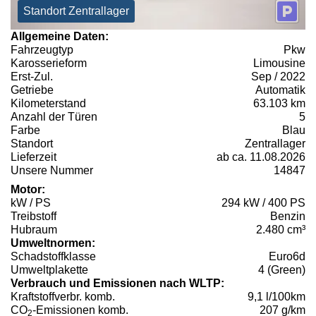
Standort Zentrallager
Allgemeine Daten:
Fahrzeugtyp
Pkw
Karosserieform
Limousine
Erst-Zul.
Sep / 2022
Getriebe
Automatik
Kilometerstand
63.103 km
Anzahl der Türen
5
Farbe
Blau
Standort
Zentrallager
Lieferzeit
ab ca. 11.08.2026
Unsere Nummer
14847
Motor:
kW / PS
294 kW / 400 PS
Treibstoff
Benzin
Hubraum
2.480 cm³
Umweltnormen:
Schadstoffklasse
Euro6d
Umweltplakette
4 (Green)
Verbrauch und Emissionen nach WLTP:
Kraftstoffverbr. komb.
9,1 l/100km
CO
-Emissionen komb.
207 g/km
2