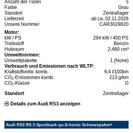
Anzahl der Türen
5
Farbe
Grau
Standort
Zentrallager
Lieferzeit
ab ca. 02.11.2026
Unsere Nummer
CAR3029820
Motor:
kW / PS
294 kW / 400 PS
Treibstoff
Benzin
Hubraum
2.480 cm³
Umweltnormen:
Umweltplakette
1 (None)
Verbrauch und Emissionen nach WLTP:
Kraftstoffverbr. komb.
9,4 l/100km
CO
-Emissionen komb.
213 g/km
2
CO
-Klasse
G
2
Standort
Zentrallager
Details zum Audi RS3 anzeigen
Audi RS3 RS 3 Sportback qu.S-tronic Schwarzpaket+