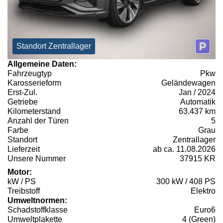
Standort Zentrallager
Allgemeine Daten:
Fahrzeugtyp
Pkw
Karosserieform
Geländewagen
Erst-Zul.
Jan / 2024
Getriebe
Automatik
Kilometerstand
63.437 km
Anzahl der Türen
5
Farbe
Grau
Standort
Zentrallager
Lieferzeit
ab ca. 11.08.2026
Unsere Nummer
37915 KR
Motor:
kW / PS
300 kW / 408 PS
Treibstoff
Elektro
Umweltnormen:
Schadstoffklasse
Euro6
Umweltplakette
4 (Green)