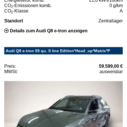
Energieverbr. komb.
21,0 kWh/100km
CO
-Emissionen komb.
0 g/km
2
CO
-Klasse
A
2
Standort
Zentrallager
Details zum Audi Q8 e-tron anzeigen
Audi Q8 e-tron 55 qu. S line Edition*Head_up*Matrix*P
Preis:
59.599,00 €
MWSt:
ausweisbar