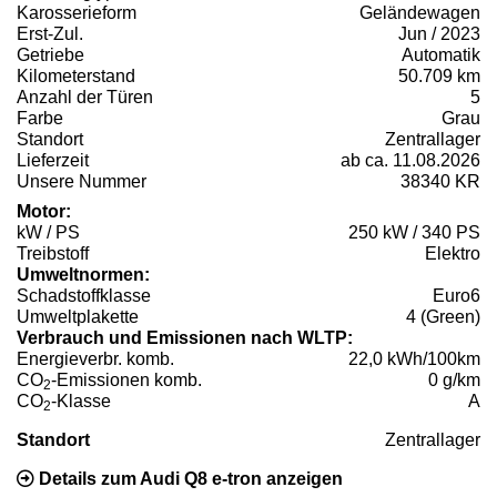
Karosserieform
Geländewagen
Erst-Zul.
Jun / 2023
Getriebe
Automatik
Kilometerstand
50.709 km
Anzahl der Türen
5
Farbe
Grau
Standort
Zentrallager
Lieferzeit
ab ca. 11.08.2026
Unsere Nummer
38340 KR
Motor:
kW / PS
250 kW / 340 PS
Treibstoff
Elektro
Umweltnormen:
Schadstoffklasse
Euro6
Umweltplakette
4 (Green)
Verbrauch und Emissionen nach WLTP:
Energieverbr. komb.
22,0 kWh/100km
CO
-Emissionen komb.
0 g/km
2
CO
-Klasse
A
2
Standort
Zentrallager
Details zum Audi Q8 e-tron anzeigen