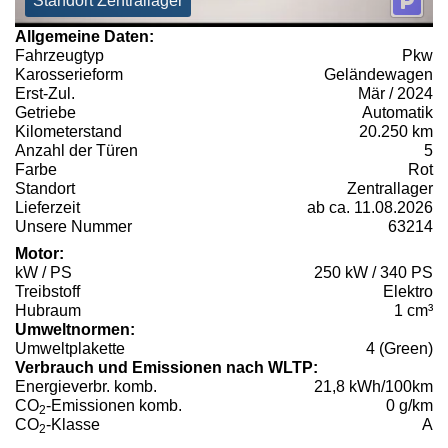
Standort Zentrallager
Allgemeine Daten:
Fahrzeugtyp
Pkw
Karosserieform
Geländewagen
Erst-Zul.
Mär / 2024
Getriebe
Automatik
Kilometerstand
20.250 km
Anzahl der Türen
5
Farbe
Rot
Standort
Zentrallager
Lieferzeit
ab ca. 11.08.2026
Unsere Nummer
63214
Motor:
kW / PS
250 kW / 340 PS
Treibstoff
Elektro
Hubraum
1 cm³
Umweltnormen:
Umweltplakette
4 (Green)
Verbrauch und Emissionen nach WLTP:
Energieverbr. komb.
21,8 kWh/100km
CO
-Emissionen komb.
0 g/km
2
CO
-Klasse
A
2