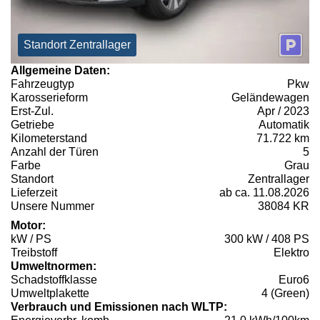
Standort Zentrallager
Allgemeine Daten:
Fahrzeugtyp
Pkw
Karosserieform
Geländewagen
Erst-Zul.
Apr / 2023
Getriebe
Automatik
Kilometerstand
71.722 km
Anzahl der Türen
5
Farbe
Grau
Standort
Zentrallager
Lieferzeit
ab ca. 11.08.2026
Unsere Nummer
38084 KR
Motor:
kW / PS
300 kW / 408 PS
Treibstoff
Elektro
Umweltnormen:
Schadstoffklasse
Euro6
Umweltplakette
4 (Green)
Verbrauch und Emissionen nach WLTP: