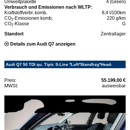
Umweltplakette
4 (Green)
Verbrauch und Emissionen nach WLTP:
Kraftstoffverbr. komb.
8,4 l/100km
CO
-Emissionen komb.
220 g/km
2
CO
-Klasse
G
2
Standort
Zentrallager
Details zum Audi Q7 anzeigen
Audi Q7 50 TDI qu. Tiptr. S-Line *Luft*Standhzg*Head-
Preis:
55.199,00 €
MWSt:
ausweisbar