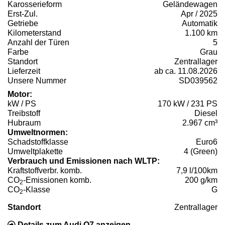
Karosserieform
Geländewagen
Erst-Zul.
Apr / 2025
Getriebe
Automatik
Kilometerstand
1.100 km
Anzahl der Türen
5
Farbe
Grau
Standort
Zentrallager
Lieferzeit
ab ca. 11.08.2026
Unsere Nummer
SD039562
Motor:
kW / PS
170 kW / 231 PS
Treibstoff
Diesel
Hubraum
2.967 cm³
Umweltnormen:
Schadstoffklasse
Euro6
Umweltplakette
4 (Green)
Verbrauch und Emissionen nach WLTP:
Kraftstoffverbr. komb.
7,9 l/100km
CO
-Emissionen komb.
200 g/km
2
CO
-Klasse
G
2
Standort
Zentrallager
Details zum Audi Q7 anzeigen