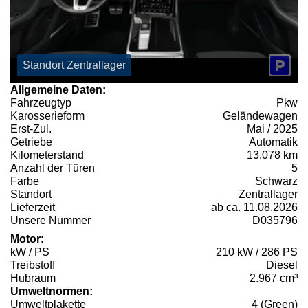
Standort Zentrallager
Allgemeine Daten:
Fahrzeugtyp
Pkw
Karosserieform
Geländewagen
Erst-Zul.
Mai / 2025
Getriebe
Automatik
Kilometerstand
13.078 km
Anzahl der Türen
5
Farbe
Schwarz
Standort
Zentrallager
Lieferzeit
ab ca. 11.08.2026
Unsere Nummer
D035796
Motor:
kW / PS
210 kW / 286 PS
Treibstoff
Diesel
Hubraum
2.967 cm³
Umweltnormen:
Umweltplakette
4 (Green)