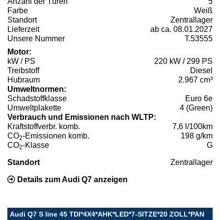
Anzahl der Türen
5
Farbe
Weiß
Standort
Zentrallager
Lieferzeit
ab ca. 08.01.2027
Unsere Nummer
T.53555
Motor:
kW / PS
220 kW / 299 PS
Treibstoff
Diesel
Hubraum
2.967 cm³
Umweltnormen:
Schadstoffklasse
Euro 6e
Umweltplakette
4 (Green)
Verbrauch und Emissionen nach WLTP:
Kraftstoffverbr. komb.
7,6 l/100km
CO
-Emissionen komb.
198 g/km
2
CO
-Klasse
G
2
Standort
Zentrallager
Details zum Audi Q7 anzeigen
Audi Q7 S line 45 TDI*4X4*AHK*LED*7-SITZE*20 ZOLL*PAN