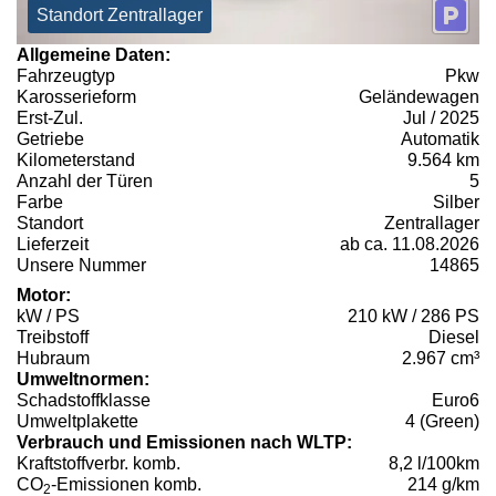
Standort Zentrallager
Allgemeine Daten:
Fahrzeugtyp
Pkw
Karosserieform
Geländewagen
Erst-Zul.
Jul / 2025
Getriebe
Automatik
Kilometerstand
9.564 km
Anzahl der Türen
5
Farbe
Silber
Standort
Zentrallager
Lieferzeit
ab ca. 11.08.2026
Unsere Nummer
14865
Motor:
kW / PS
210 kW / 286 PS
Treibstoff
Diesel
Hubraum
2.967 cm³
Umweltnormen:
Schadstoffklasse
Euro6
Umweltplakette
4 (Green)
Verbrauch und Emissionen nach WLTP:
Kraftstoffverbr. komb.
8,2 l/100km
CO
-Emissionen komb.
214 g/km
2