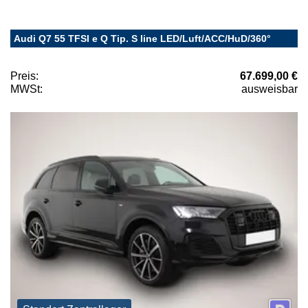
Audi Q7 55 TFSI e Q Tip. S line LED/Luft/ACC/HuD/360°
Preis:
67.699,00 €
MWSt:
ausweisbar