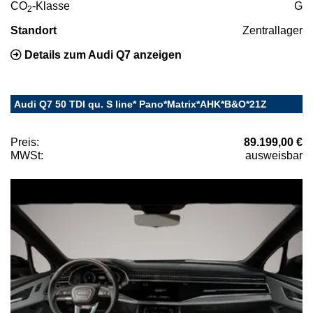
CO
-Klasse
G
2
Standort
Zentrallager
Details zum Audi Q7 anzeigen
Audi Q7 50 TDI qu. S line* Pano*Matrix*AHK*B&O*21Z
Preis:
89.199,00 €
MWSt:
ausweisbar