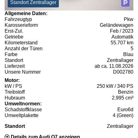
Standort Zentrallager
Allgemeine Daten:
Fahrzeugtyp
Pkw
Karosserieform
Geländewagen
Erst-Zul.
Feb / 2023
Getriebe
Automatik
Kilometerstand
55.707 km
Anzahl der Türen
5
Farbe
Blau
Standort
Zentrallager
Lieferzeit
ab ca. 11.08.2026
Unsere Nummer
D002780
Motor:
kW / PS
250 kW / 340 PS
Treibstoff
Benzin
Hubraum
2.995 cm³
Umweltnormen:
Schadstoffklasse
Euro6d
Umweltplakette
4 (Green)
Standort
Zentrallager
Details zum Audi Q7 anzeigen