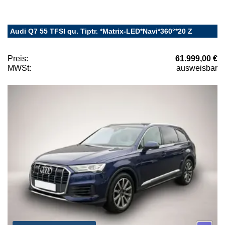
Audi Q7 55 TFSI qu. Tiptr. *Matrix-LED*Navi*360°*20 Z
Preis:
61.999,00 €
MWSt:
ausweisbar