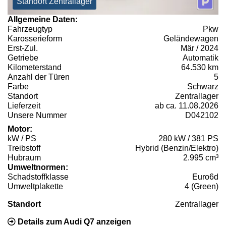
Standort Zentrallager
Allgemeine Daten:
Fahrzeugtyp
Pkw
Karosserieform
Geländewagen
Erst-Zul.
Mär / 2024
Getriebe
Automatik
Kilometerstand
64.530 km
Anzahl der Türen
5
Farbe
Schwarz
Standort
Zentrallager
Lieferzeit
ab ca. 11.08.2026
Unsere Nummer
D042102
Motor:
kW / PS
280 kW / 381 PS
Treibstoff
Hybrid (Benzin/Elektro)
Hubraum
2.995 cm³
Umweltnormen:
Schadstoffklasse
Euro6d
Umweltplakette
4 (Green)
Standort
Zentrallager
Details zum Audi Q7 anzeigen