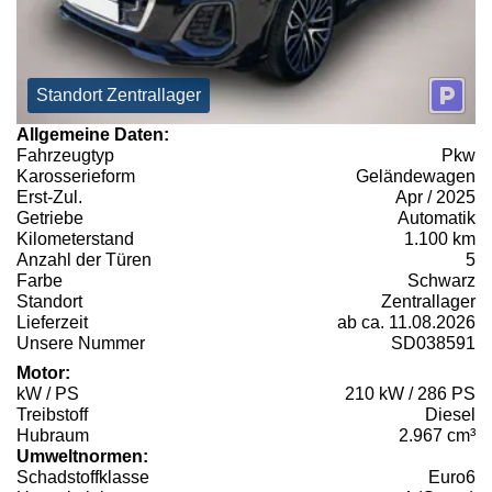
Standort Zentrallager
Allgemeine Daten:
Fahrzeugtyp
Pkw
Karosserieform
Geländewagen
Erst-Zul.
Apr / 2025
Getriebe
Automatik
Kilometerstand
1.100 km
Anzahl der Türen
5
Farbe
Schwarz
Standort
Zentrallager
Lieferzeit
ab ca. 11.08.2026
Unsere Nummer
SD038591
Motor:
kW / PS
210 kW / 286 PS
Treibstoff
Diesel
Hubraum
2.967 cm³
Umweltnormen:
Schadstoffklasse
Euro6