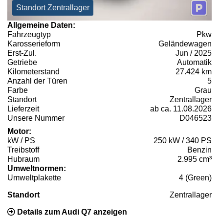
Standort Zentrallager
Allgemeine Daten:
Fahrzeugtyp
Pkw
Karosserieform
Geländewagen
Erst-Zul.
Jun / 2025
Getriebe
Automatik
Kilometerstand
27.424 km
Anzahl der Türen
5
Farbe
Grau
Standort
Zentrallager
Lieferzeit
ab ca. 11.08.2026
Unsere Nummer
D046523
Motor:
kW / PS
250 kW / 340 PS
Treibstoff
Benzin
Hubraum
2.995 cm³
Umweltnormen:
Umweltplakette
4 (Green)
Standort
Zentrallager
Details zum Audi Q7 anzeigen