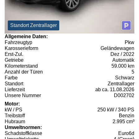
Standort Zentrallager
Allgemeine Daten:
Fahrzeugtyp
Pkw
Karosserieform
Geländewagen
Erst-Zul.
Dez / 2022
Getriebe
Automatik
Kilometerstand
59.000 km
Anzahl der Türen
5
Farbe
Schwarz
Standort
Zentrallager
Lieferzeit
ab ca. 11.08.2026
Unsere Nummer
D002702
Motor:
kW / PS
250 kW / 340 PS
Treibstoff
Benzin
Hubraum
2.995 cm³
Umweltnormen:
Schadstoffklasse
Euro6d