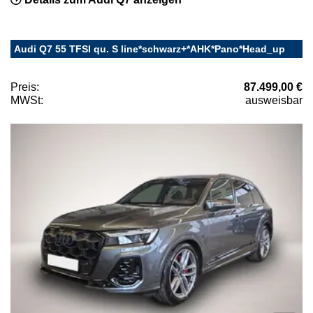
Audi Q7 55 TFSI qu. S line*schwarz+*AHK*Pano*Head_up
Preis:
87.499,00 €
MWSt:
ausweisbar