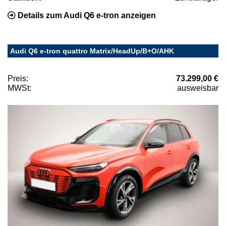
Details zum Audi Q6 e-tron anzeigen
Audi Q6 e-tron quattro Matrix/HeadUp/B+O/AHK
Preis:
73.299,00 €
MWSt:
ausweisbar