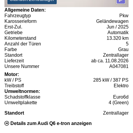
Allgemeine Daten:
Fahrzeugtyp
Pkw
Karosserieform
Geländewagen
Erst-Zul.
Jun / 2025
Getriebe
Automatik
Kilometerstand
13.320 km
Anzahl der Türen
5
Farbe
Grau
Standort
Zentrallager
Lieferzeit
ab ca. 11.08.2026
Unsere Nummer
A047081
Motor:
kW / PS
285 kW / 387 PS
Treibstoff
Elektro
Umweltnormen:
Schadstoffklasse
Euro6d
Umweltplakette
4 (Green)
Standort
Zentrallager
Details zum Audi Q6 e-tron anzeigen