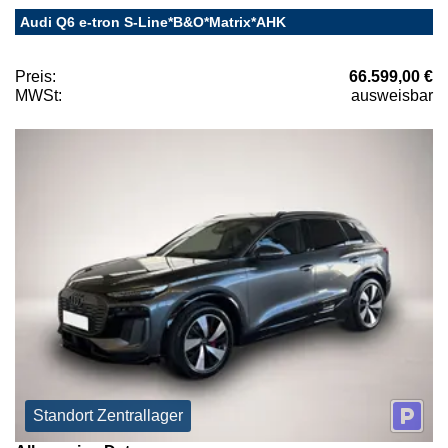
Audi Q6 e-tron S-Line*B&O*Matrix*AHK
Preis:
66.599,00 €
MWSt:
ausweisbar
Standort Zentrallager