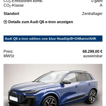
CO
-Emissionen komb.
0 g/km
2
CO
-Klasse
A
2
Standort
Zentrallager
Details zum Audi Q6 e-tron anzeigen
Audi Q6 e-tron edition one blue HeadUp/B+O/Matrix/AHK
Preis:
68.299,00 €
MWSt:
ausweisbar