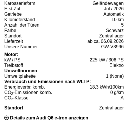
Karosserieform
Geländewagen
Erst-Zul.
Jul / 2026
Getriebe
Automatik
Kilometerstand
10 km
Anzahl der Türen
5
Farbe
Schwarz
Standort
Zentrallager
Lieferzeit
ab ca. 06.09.2026
Unsere Nummer
GW-V3996
Motor:
kW / PS
225 kW / 306 PS
Treibstoff
Elektro
Umweltnormen:
Umweltplakette
1 (None)
Verbrauch und Emissionen nach WLTP:
Energieverbr. komb.
18,3 kWh/100km
CO
-Emissionen komb.
0 g/km
2
CO
-Klasse
A
2
Standort
Zentrallager
Details zum Audi Q6 e-tron anzeigen