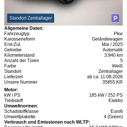
Standort Zentrallager
Allgemeine Daten:
Fahrzeugtyp
Pkw
Karosserieform
Geländewagen
Erst-Zul.
Mai / 2025
Getriebe
Automatik
Kilometerstand
3.940 km
Anzahl der Türen
5
Farbe
Weiß
Standort
Zentrallager
Lieferzeit
ab ca. 11.08.2026
Unsere Nummer
35855 KR
Motor:
kW / PS
185 kW / 252 PS
Treibstoff
Elektro
Umweltnormen:
Schadstoffklasse
Euro6
Umweltplakette
4 (Green)
Verbrauch und Emissionen nach WLTP: