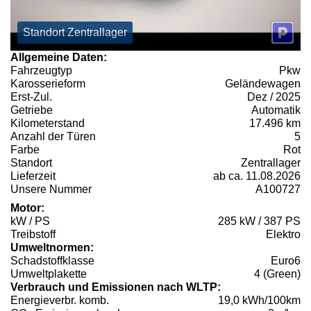
Standort Zentrallager
Allgemeine Daten:
Fahrzeugtyp
Pkw
Karosserieform
Geländewagen
Erst-Zul.
Dez / 2025
Getriebe
Automatik
Kilometerstand
17.496 km
Anzahl der Türen
5
Farbe
Rot
Standort
Zentrallager
Lieferzeit
ab ca. 11.08.2026
Unsere Nummer
A100727
Motor:
kW / PS
285 kW / 387 PS
Treibstoff
Elektro
Umweltnormen:
Schadstoffklasse
Euro6
Umweltplakette
4 (Green)
Verbrauch und Emissionen nach WLTP:
Energieverbr. komb.
19,0 kWh/100km