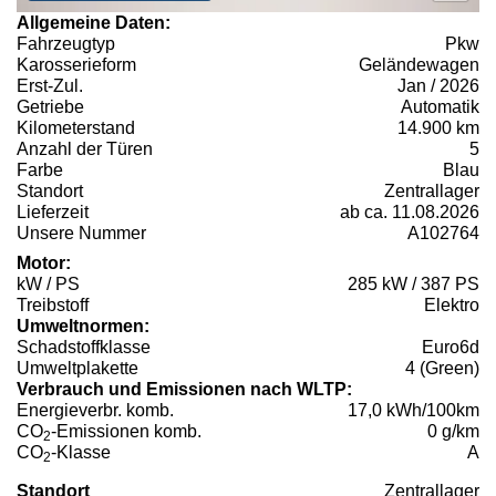
Allgemeine Daten:
Fahrzeugtyp
Pkw
Karosserieform
Geländewagen
Erst-Zul.
Jan / 2026
Getriebe
Automatik
Kilometerstand
14.900 km
Anzahl der Türen
5
Farbe
Blau
Standort
Zentrallager
Lieferzeit
ab ca. 11.08.2026
Unsere Nummer
A102764
Motor:
kW / PS
285 kW / 387 PS
Treibstoff
Elektro
Umweltnormen:
Schadstoffklasse
Euro6d
Umweltplakette
4 (Green)
Verbrauch und Emissionen nach WLTP:
Energieverbr. komb.
17,0 kWh/100km
CO
-Emissionen komb.
0 g/km
2
CO
-Klasse
A
2
Standort
Zentrallager