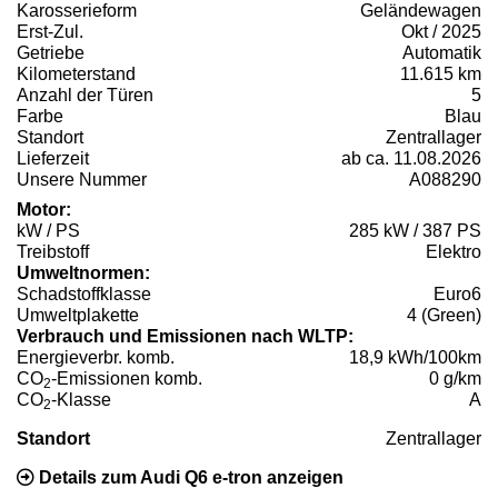
Karosserieform
Geländewagen
Erst-Zul.
Okt / 2025
Getriebe
Automatik
Kilometerstand
11.615 km
Anzahl der Türen
5
Farbe
Blau
Standort
Zentrallager
Lieferzeit
ab ca. 11.08.2026
Unsere Nummer
A088290
Motor:
kW / PS
285 kW / 387 PS
Treibstoff
Elektro
Umweltnormen:
Schadstoffklasse
Euro6
Umweltplakette
4 (Green)
Verbrauch und Emissionen nach WLTP:
Energieverbr. komb.
18,9 kWh/100km
CO
-Emissionen komb.
0 g/km
2
CO
-Klasse
A
2
Standort
Zentrallager
Details zum Audi Q6 e-tron anzeigen