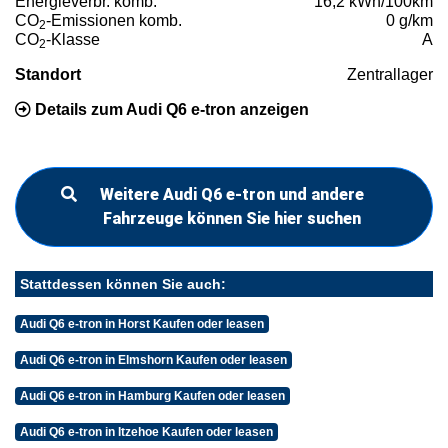
Energieverbr. komb.
16,2 kWh/100km
CO
-Emissionen komb.
0 g/km
2
CO
-Klasse
A
2
Standort
Zentrallager
Details zum Audi Q6 e-tron anzeigen
Weitere Audi Q6 e-tron und andere
Fahrzeuge können Sie hier suchen
Stattdessen können Sie auch:
Audi Q6 e-tron in Horst Kaufen oder leasen
Audi Q6 e-tron in Elmshorn Kaufen oder leasen
Audi Q6 e-tron in Hamburg Kaufen oder leasen
Audi Q6 e-tron in Itzehoe Kaufen oder leasen