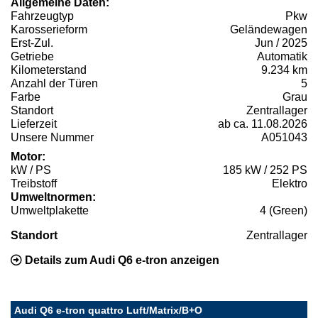
Allgemeine Daten:
Fahrzeugtyp
Pkw
Karosserieform
Geländewagen
Erst-Zul.
Jun / 2025
Getriebe
Automatik
Kilometerstand
9.234 km
Anzahl der Türen
5
Farbe
Grau
Standort
Zentrallager
Lieferzeit
ab ca. 11.08.2026
Unsere Nummer
A051043
Motor:
kW / PS
185 kW / 252 PS
Treibstoff
Elektro
Umweltnormen:
Umweltplakette
4 (Green)
Standort
Zentrallager
Details zum Audi Q6 e-tron anzeigen
Audi Q6 e-tron quattro Luft/Matrix/B+O