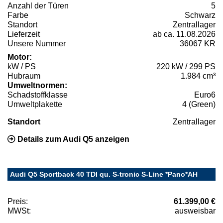
Anzahl der Türen
5
Farbe
Schwarz
Standort
Zentrallager
Lieferzeit
ab ca. 11.08.2026
Unsere Nummer
36067 KR
Motor:
kW / PS
220 kW / 299 PS
Hubraum
1.984 cm³
Umweltnormen:
Schadstoffklasse
Euro6
Umweltplakette
4 (Green)
Standort
Zentrallager
Details zum Audi Q5 anzeigen
Audi Q5 Sportback 40 TDI qu. S-tronic S-Line *Pano*AH
Preis:
61.399,00 €
MWSt:
ausweisbar