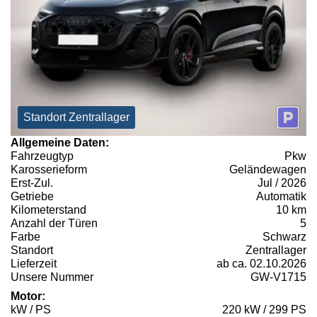
Standort Zentrallager
Allgemeine Daten:
Fahrzeugtyp
Pkw
Karosserieform
Geländewagen
Erst-Zul.
Jul / 2026
Getriebe
Automatik
Kilometerstand
10 km
Anzahl der Türen
5
Farbe
Schwarz
Standort
Zentrallager
Lieferzeit
ab ca. 02.10.2026
Unsere Nummer
GW-V1715
Motor:
kW / PS
220 kW / 299 PS