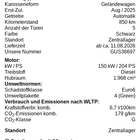
Karosserieform
Geländewagen
Erst-Zul.
Aug / 2025
Getriebe
Automatik
Kilometerstand
850 km
Anzahl der Türen
5
Farbe
Schwarz
Standort
Zentrallager
Lieferzeit
ab ca. 11.08.2026
Unsere Nummer
GUS36697
Motor:
kW / PS
150 kW / 204 PS
Treibstoff
Diesel
Hubraum
1.968 cm³
Umweltnormen:
Schadstoffklasse
Euro6
Umweltplakette
4 (Green)
Verbrauch und Emissionen nach WLTP:
Kraftstoffverbr. komb.
6,7 l/100km
CO
-Emissionen komb.
179 g/km
2
CO
-Klasse
G
2
Standort
Zentrallager