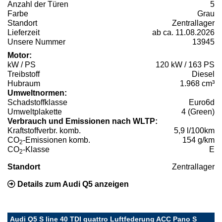
Anzahl der Türen
5
Farbe
Grau
Standort
Zentrallager
Lieferzeit
ab ca. 11.08.2026
Unsere Nummer
13945
Motor:
kW / PS
120 kW / 163 PS
Treibstoff
Diesel
Hubraum
1.968 cm³
Umweltnormen:
Schadstoffklasse
Euro6d
Umweltplakette
4 (Green)
Verbrauch und Emissionen nach WLTP:
Kraftstoffverbr. komb.
5,9 l/100km
CO
-Emissionen komb.
154 g/km
2
CO
-Klasse
E
2
Standort
Zentrallager
Details zum Audi Q5 anzeigen
Audi Q5 S line 40 TDI quattro Luftfederung ACC Pano S