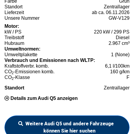
Farbe
Grün
Standort
Zentrallager
Lieferzeit
ab ca. 06.11.2026
Unsere Nummer
GW-V129
Motor:
kW / PS
220 kW / 299 PS
Treibstoff
Diesel
Hubraum
2.967 cm³
Umweltnormen:
Umweltplakette
1 (None)
Verbrauch und Emissionen nach WLTP:
Kraftstoffverbr. komb.
6,1 l/100km
CO
-Emissionen komb.
160 g/km
2
CO
-Klasse
F
2
Standort
Zentrallager
Details zum Audi Q5 anzeigen
Weitere Audi Q5 und andere Fahrzeuge
können Sie hier suchen