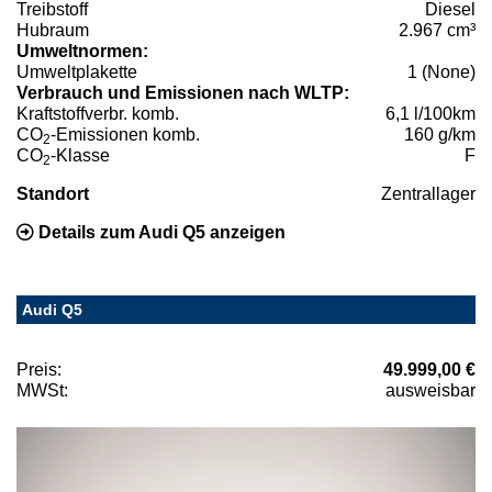
Treibstoff
Diesel
Hubraum
2.967 cm³
Umweltnormen:
Umweltplakette
1 (None)
Verbrauch und Emissionen nach WLTP:
Kraftstoffverbr. komb.
6,1 l/100km
CO
-Emissionen komb.
160 g/km
2
CO
-Klasse
F
2
Standort
Zentrallager
Details zum Audi Q5 anzeigen
Audi Q5
Preis:
49.999,00 €
MWSt:
ausweisbar