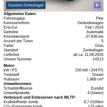
Standort Zentrallager
Allgemeine Daten:
Fahrzeugtyp
Pkw
Karosserieform
Geländewagen
Erst-Zul.
Feb / 2024
Getriebe
Automatik
Kilometerstand
37.836 km
Anzahl der Türen
5
Farbe
Grau
Standort
Zentrallager
Lieferzeit
ab ca. 11.08.2026
Unsere Nummer
14513
Motor:
kW / PS
150 kW / 204 PS
Treibstoff
Diesel
Hubraum
1.968 cm³
Umweltnormen:
Schadstoffklasse
Euro6d
Umweltplakette
4 (Green)
Verbrauch und Emissionen nach WLTP:
Kraftstoffverbr. komb.
6,7 l/100km
CO
-Emissionen komb.
175 g/km