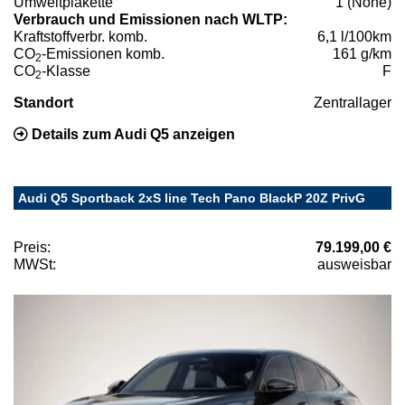
Umweltplakette
1 (None)
Verbrauch und Emissionen nach WLTP:
Kraftstoffverbr. komb.
6,1 l/100km
CO
-Emissionen komb.
161 g/km
2
CO
-Klasse
F
2
Standort
Zentrallager
Details zum Audi Q5 anzeigen
Audi Q5 Sportback 2xS line Tech Pano BlackP 20Z PrivG
Preis:
79.199,00 €
MWSt:
ausweisbar