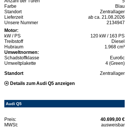
Anzahl der Türen
5
Farbe
Blau
Standort
Zentrallager
Lieferzeit
ab ca. 21.08.2026
Unsere Nummer
2134947
Motor:
kW / PS
120 kW / 163 PS
Treibstoff
Diesel
Hubraum
1.968 cm³
Umweltnormen:
Schadstoffklasse
Euro6c
Umweltplakette
4 (Green)
Standort
Zentrallager
Details zum Audi Q5 anzeigen
Audi Q5
Preis:
40.699,00 €
MWSt:
ausweisbar