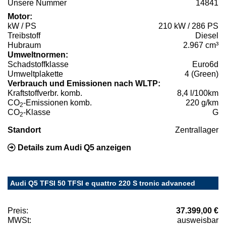
Unsere Nummer
14841
Motor:
kW / PS
210 kW / 286 PS
Treibstoff
Diesel
Hubraum
2.967 cm³
Umweltnormen:
Schadstoffklasse
Euro6d
Umweltplakette
4 (Green)
Verbrauch und Emissionen nach WLTP:
Kraftstoffverbr. komb.
8,4 l/100km
CO
-Emissionen komb.
220 g/km
2
CO
-Klasse
G
2
Standort
Zentrallager
Details zum Audi Q5 anzeigen
Audi Q5 TFSI 50 TFSI e quattro 220 S tronic advanced
Preis:
37.399,00 €
MWSt:
ausweisbar