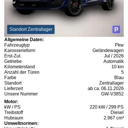
Standort Zentrallager
Allgemeine Daten:
Fahrzeugtyp
Pkw
Karosserieform
Geländewagen
Erst-Zul.
Jul / 2026
Getriebe
Automatik
Kilometerstand
10 km
Anzahl der Türen
5
Farbe
Blau
Standort
Zentrallager
Lieferzeit
ab ca. 06.11.2026
Unsere Nummer
GW-V3852
Motor:
kW / PS
220 kW / 299 PS
Treibstoff
Diesel
Hubraum
2.967 cm³
Umweltnormen: