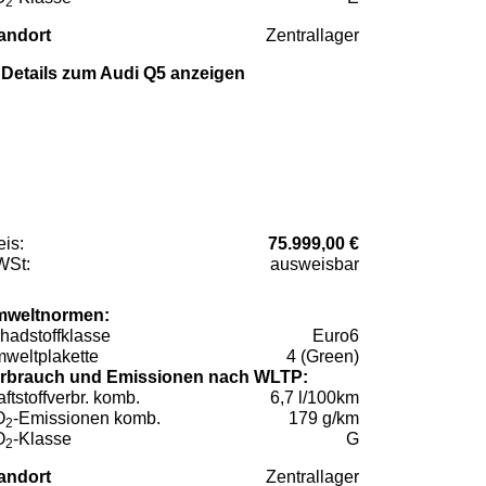
2
andort
Zentrallager
Details zum Audi Q5 anzeigen
eis:
75.999,00 €
St:
ausweisbar
weltnormen:
hadstoffklasse
Euro6
weltplakette
4 (Green)
rbrauch und Emissionen nach WLTP:
aftstoffverbr. komb.
6,7 l/100km
O
-Emissionen komb.
179 g/km
2
O
-Klasse
G
2
andort
Zentrallager