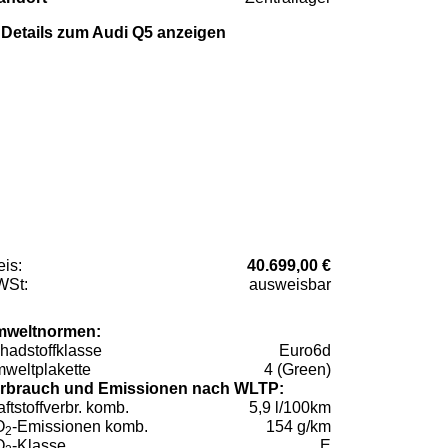
Details zum Audi Q5 anzeigen
eis:
40.699,00 €
St:
ausweisbar
weltnormen:
hadstoffklasse
Euro6d
weltplakette
4 (Green)
rbrauch und Emissionen nach WLTP:
aftstoffverbr. komb.
5,9 l/100km
O
-Emissionen komb.
154 g/km
2
O
-Klasse
E