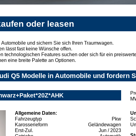
kaufen oder leasen
 Automobile und sichern Sie sich Ihren Traumwagen.
n lässt fast keine Wünsche offen.
 technologischen Features suchen oder sich für ein preiswertes
nen eine breite Palette an Optionen.
di Q5 Modelle in Automobile und fordern S
Pr
Schwarz+Paket*20Z*AHK
MW
Allgemeine Daten:
Um
Fahrzeugtyp
Pkw
Sc
Karosserieform
Geländewagen
Um
Erst-Zul.
Jun / 2023
St