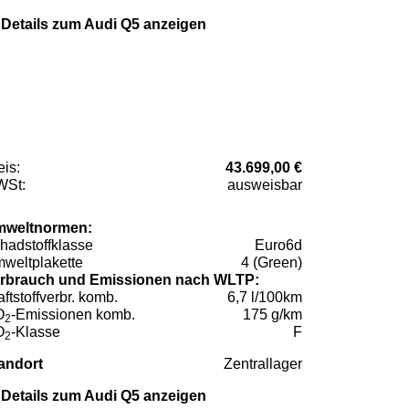
Details zum Audi Q5 anzeigen
eis:
43.699,00 €
St:
ausweisbar
weltnormen:
hadstoffklasse
Euro6d
weltplakette
4 (Green)
rbrauch und Emissionen nach WLTP:
aftstoffverbr. komb.
6,7 l/100km
O
-Emissionen komb.
175 g/km
2
O
-Klasse
F
2
andort
Zentrallager
Details zum Audi Q5 anzeigen