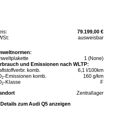
eis:
79.199,00 €
St:
ausweisbar
weltnormen:
weltplakette
1 (None)
rbrauch und Emissionen nach WLTP:
aftstoffverbr. komb.
6,1 l/100km
O
-Emissionen komb.
160 g/km
2
O
-Klasse
F
2
andort
Zentrallager
Details zum Audi Q5 anzeigen