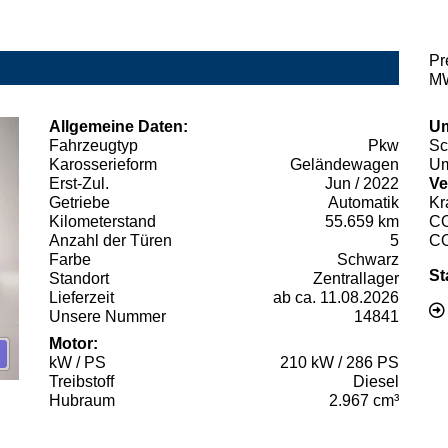
Pr
MW
Allgemeine Daten:
Um
Fahrzeugtyp
Pkw
Sc
Karosserieform
Geländewagen
Um
Erst-Zul.
Jun / 2022
Ve
Getriebe
Automatik
Kr
Kilometerstand
55.659 km
C
Anzahl der Türen
5
C
Farbe
Schwarz
St
Standort
Zentrallager
Lieferzeit
ab ca. 11.08.2026
Unsere Nummer
14841
Motor:
kW / PS
210 kW / 286 PS
Treibstoff
Diesel
Hubraum
2.967 cm³