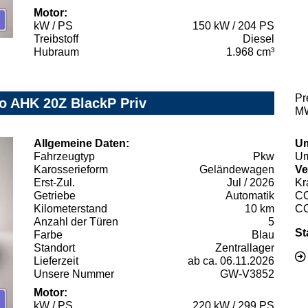
Motor:
kW / PS
150 kW / 204 PS
Treibstoff
Diesel
Hubraum
1.968 cm³
Pr
o AHK 20Z BlackP Priv
MW
Allgemeine Daten:
Um
Fahrzeugtyp
Pkw
Um
Karosserieform
Geländewagen
Ve
Erst-Zul.
Jul / 2026
Kr
Getriebe
Automatik
C
Kilometerstand
10 km
C
Anzahl der Türen
5
St
Farbe
Blau
Standort
Zentrallager
Lieferzeit
ab ca. 06.11.2026
Unsere Nummer
GW-V3852
Motor:
kW / PS
220 kW / 299 PS