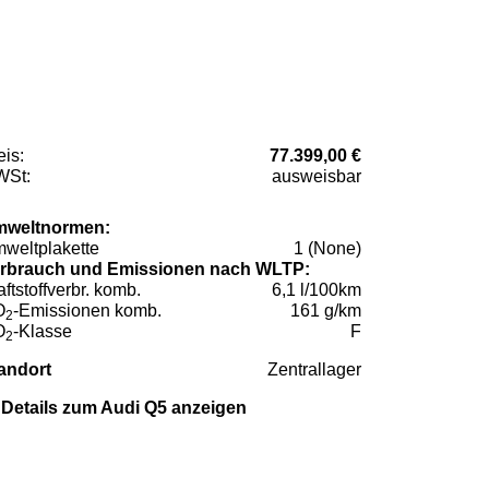
eis:
77.399,00 €
St:
ausweisbar
weltnormen:
weltplakette
1 (None)
rbrauch und Emissionen nach WLTP:
aftstoffverbr. komb.
6,1 l/100km
O
-Emissionen komb.
161 g/km
2
O
-Klasse
F
2
andort
Zentrallager
Details zum Audi Q5 anzeigen