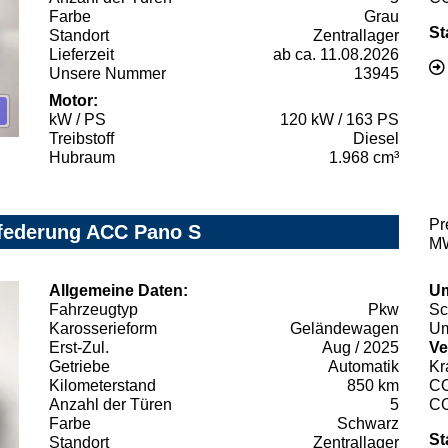
Farbe
Grau
St
Standort
Zentrallager
Lieferzeit
ab ca. 11.08.2026
Unsere Nummer
13945
Motor:
kW / PS
120 kW / 163 PS
Treibstoff
Diesel
Hubraum
1.968 cm³
Pr
ftfederung ACC Pano S
MW
Allgemeine Daten:
Um
Fahrzeugtyp
Pkw
Sc
Karosserieform
Geländewagen
Um
Erst-Zul.
Aug / 2025
Ve
Getriebe
Automatik
Kr
Kilometerstand
850 km
C
Anzahl der Türen
5
C
Farbe
Schwarz
St
Standort
Zentrallager