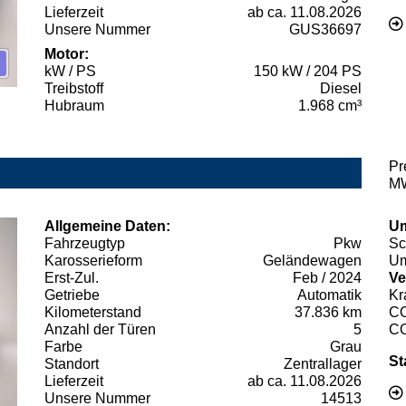
Lieferzeit
ab ca. 11.08.2026
Unsere Nummer
GUS36697
Motor:
kW / PS
150 kW / 204 PS
Treibstoff
Diesel
Hubraum
1.968 cm³
Pr
MW
Allgemeine Daten:
Um
Fahrzeugtyp
Pkw
Sc
Karosserieform
Geländewagen
Um
Erst-Zul.
Feb / 2024
Ve
Getriebe
Automatik
Kr
Kilometerstand
37.836 km
C
Anzahl der Türen
5
C
Farbe
Grau
St
Standort
Zentrallager
Lieferzeit
ab ca. 11.08.2026
Unsere Nummer
14513