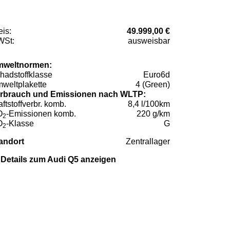
eis:
49.999,00 €
St:
ausweisbar
weltnormen:
hadstoffklasse
Euro6d
weltplakette
4 (Green)
rbrauch und Emissionen nach WLTP:
aftstoffverbr. komb.
8,4 l/100km
O
-Emissionen komb.
220 g/km
2
O
-Klasse
G
2
andort
Zentrallager
Details zum Audi Q5 anzeigen