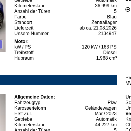
Getriebe
Automatik
Kilometerstand
36.999 km
Anzahl der Türen
5
Farbe
Blau
Standort
Zentrallager
Lieferzeit
ab ca. 21.08.2026
Unsere Nummer
2134947
Motor:
kW / PS
120 kW / 163 PS
Treibstoff
Diesel
Hubraum
1.968 cm³
Pr
MW
Allgemeine Daten:
Um
Fahrzeugtyp
Pkw
Sc
Karosserieform
Geländewagen
Um
Erst-Zul.
Mär / 2023
Ve
Getriebe
Automatik
Kr
Kilometerstand
44.227 km
C
Anzahl der Türen
5
C