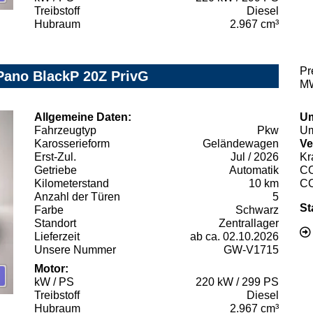
Treibstoff
Diesel
Hubraum
2.967 cm³
Pr
Pano BlackP 20Z PrivG
MW
Allgemeine Daten:
Um
Fahrzeugtyp
Pkw
Um
Karosserieform
Geländewagen
Ve
Erst-Zul.
Jul / 2026
Kr
Getriebe
Automatik
C
Kilometerstand
10 km
C
Anzahl der Türen
5
St
Farbe
Schwarz
Standort
Zentrallager
Lieferzeit
ab ca. 02.10.2026
Unsere Nummer
GW-V1715
Motor:
kW / PS
220 kW / 299 PS
Treibstoff
Diesel
Hubraum
2.967 cm³