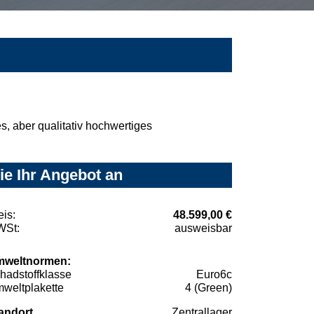
, aber qualitativ hochwertiges
ie Ihr Angebot an
eis:
48.599,00 €
St:
ausweisbar
weltnormen:
hadstoffklasse
Euro6c
weltplakette
4 (Green)
andort
Zentrallager