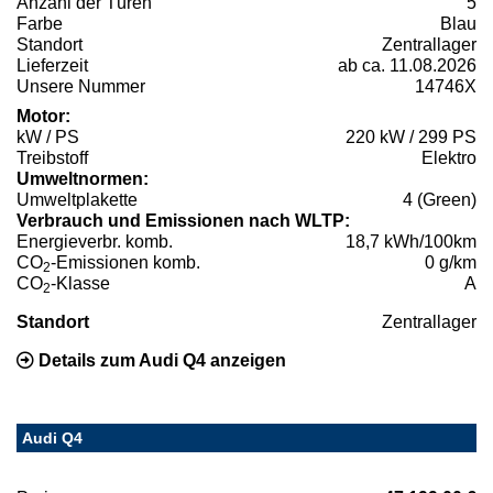
Anzahl der Türen
5
Farbe
Blau
Standort
Zentrallager
Lieferzeit
ab ca. 11.08.2026
Unsere Nummer
14746X
Motor:
kW / PS
220 kW / 299 PS
Treibstoff
Elektro
Umweltnormen:
Umweltplakette
4 (Green)
Verbrauch und Emissionen nach WLTP:
Energieverbr. komb.
18,7 kWh/100km
CO
-Emissionen komb.
0 g/km
2
CO
-Klasse
A
2
Standort
Zentrallager
Details zum Audi Q4 anzeigen
Audi Q4