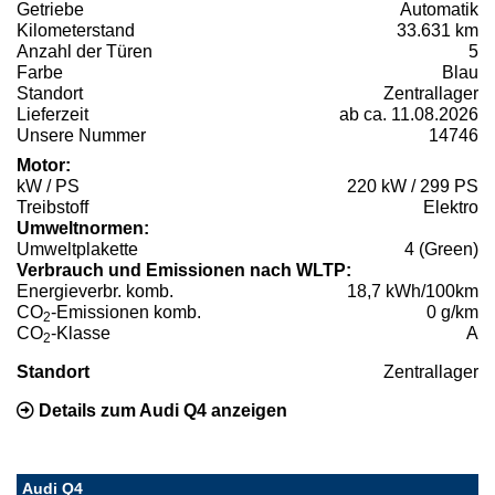
Getriebe
Automatik
Kilometerstand
33.631 km
Anzahl der Türen
5
Farbe
Blau
Standort
Zentrallager
Lieferzeit
ab ca. 11.08.2026
Unsere Nummer
14746
Motor:
kW / PS
220 kW / 299 PS
Treibstoff
Elektro
Umweltnormen:
Umweltplakette
4 (Green)
Verbrauch und Emissionen nach WLTP:
Energieverbr. komb.
18,7 kWh/100km
CO
-Emissionen komb.
0 g/km
2
CO
-Klasse
A
2
Standort
Zentrallager
Details zum Audi Q4 anzeigen
Audi Q4