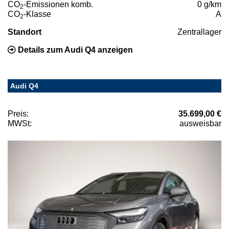
CO
-Emissionen komb.
0 g/km
2
CO
-Klasse
A
2
Standort
Zentrallager
Details zum Audi Q4 anzeigen
Audi Q4
Preis:
35.699,00 €
MWSt:
ausweisbar