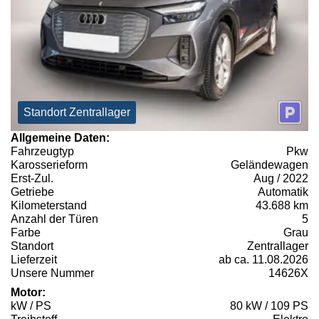
Standort Zentrallager
Allgemeine Daten:
Fahrzeugtyp
Pkw
Karosserieform
Geländewagen
Erst-Zul.
Aug / 2022
Getriebe
Automatik
Kilometerstand
43.688 km
Anzahl der Türen
5
Farbe
Grau
Standort
Zentrallager
Lieferzeit
ab ca. 11.08.2026
Unsere Nummer
14626X
Motor:
kW / PS
80 kW / 109 PS