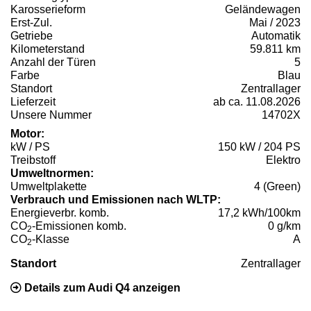
Karosserieform
Geländewagen
Erst-Zul.
Mai / 2023
Getriebe
Automatik
Kilometerstand
59.811 km
Anzahl der Türen
5
Farbe
Blau
Standort
Zentrallager
Lieferzeit
ab ca. 11.08.2026
Unsere Nummer
14702X
Motor:
kW / PS
150 kW / 204 PS
Treibstoff
Elektro
Umweltnormen:
Umweltplakette
4 (Green)
Verbrauch und Emissionen nach WLTP:
Energieverbr. komb.
17,2 kWh/100km
CO
-Emissionen komb.
0 g/km
2
CO
-Klasse
A
2
Standort
Zentrallager
Details zum Audi Q4 anzeigen