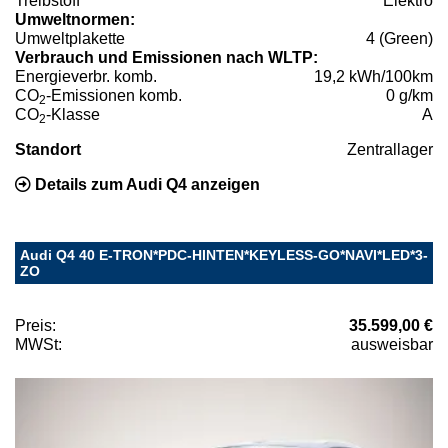
Treibstoff
Elektro
Umweltnormen:
Umweltplakette
4 (Green)
Verbrauch und Emissionen nach WLTP:
Energieverbr. komb.
19,2 kWh/100km
CO
-Emissionen komb.
0 g/km
2
CO
-Klasse
A
2
Standort
Zentrallager
Details zum Audi Q4 anzeigen
Audi Q4 40 E-TRON*PDC-HINTEN*KEYLESS-GO*NAVI*LED*3-
ZO
Preis:
35.599,00 €
MWSt:
ausweisbar