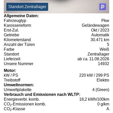
Standort Zentrallager
Allgemeine Daten:
Fahrzeugtyp
Pkw
Karosserieform
Geländewagen
Erst-Zul.
Okt / 2023
Getriebe
Automatik
Kilometerstand
30.471 km
Anzahl der Türen
5
Farbe
Weiß
Standort
Zentrallager
Lieferzeit
ab ca. 11.08.2026
Unsere Nummer
14932
Motor:
kW / PS
220 kW / 299 PS
Treibstoff
Elektro
Umweltnormen:
Umweltplakette
4 (Green)
Verbrauch und Emissionen nach WLTP:
Energieverbr. komb.
18,2 kWh/100km
CO
-Emissionen komb.
0 g/km
2
CO
-Klasse
A
2