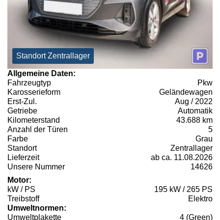
Standort Zentrallager
Allgemeine Daten:
Fahrzeugtyp
Pkw
Karosserieform
Geländewagen
Erst-Zul.
Aug / 2022
Getriebe
Automatik
Kilometerstand
43.688 km
Anzahl der Türen
5
Farbe
Grau
Standort
Zentrallager
Lieferzeit
ab ca. 11.08.2026
Unsere Nummer
14626
Motor:
kW / PS
195 kW / 265 PS
Treibstoff
Elektro
Umweltnormen:
Umweltplakette
4 (Green)