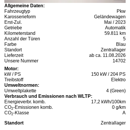
Allgemeine Daten:
Fahrzeugtyp
Pkw
Karosserieform
Geländewagen
Erst-Zul.
Mai / 2023
Getriebe
Automatik
Kilometerstand
59.811 km
Anzahl der Türen
5
Farbe
Blau
Standort
Zentrallager
Lieferzeit
ab ca. 11.08.2026
Unsere Nummer
14702
Motor:
kW / PS
150 kW / 204 PS
Treibstoff
Elektro
Umweltnormen:
Umweltplakette
4 (Green)
Verbrauch und Emissionen nach WLTP:
Energieverbr. komb.
17,2 kWh/100km
CO
-Emissionen komb.
0 g/km
2
CO
-Klasse
A
2
Standort
Zentrallager