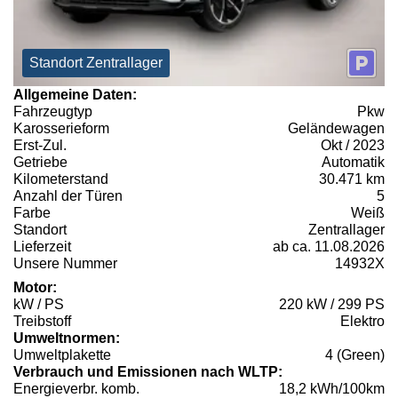
Standort Zentrallager
Allgemeine Daten:
Fahrzeugtyp
Pkw
Karosserieform
Geländewagen
Erst-Zul.
Okt / 2023
Getriebe
Automatik
Kilometerstand
30.471 km
Anzahl der Türen
5
Farbe
Weiß
Standort
Zentrallager
Lieferzeit
ab ca. 11.08.2026
Unsere Nummer
14932X
Motor:
kW / PS
220 kW / 299 PS
Treibstoff
Elektro
Umweltnormen:
Umweltplakette
4 (Green)
Verbrauch und Emissionen nach WLTP:
Energieverbr. komb.
18,2 kWh/100km