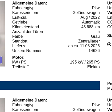
Allgemeine Daten:
Um
Fahrzeugtyp
Pkw
Um
Karosserieform
Geländewagen
Ve
Erst-Zul.
Aug / 2022
En
Getriebe
Automatik
C
Kilometerstand
43.688 km
C
Anzahl der Türen
5
St
Farbe
Grau
Standort
Zentrallager
Lieferzeit
ab ca. 11.08.2026
Unsere Nummer
14626
Motor:
kW / PS
195 kW / 265 PS
Treibstoff
Elektro
Pr
MW
Allgemeine Daten:
Um
Fahrzeugtyp
Pkw
Um
Karosserieform
Geländewagen
Ve