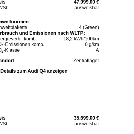
eis:
47.999,00 €
St:
ausweisbar
weltnormen:
weltplakette
4 (Green)
rbrauch und Emissionen nach WLTP:
ergieverbr. komb.
18,2 kWh/100km
O
-Emissionen komb.
0 g/km
2
O
-Klasse
A
2
andort
Zentrallager
Details zum Audi Q4 anzeigen
eis:
35.699,00 €
St:
ausweisbar