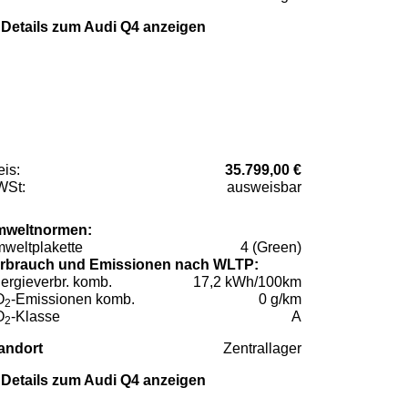
Details zum Audi Q4 anzeigen
eis:
35.799,00 €
St:
ausweisbar
weltnormen:
weltplakette
4 (Green)
rbrauch und Emissionen nach WLTP:
ergieverbr. komb.
17,2 kWh/100km
O
-Emissionen komb.
0 g/km
2
O
-Klasse
A
2
andort
Zentrallager
Details zum Audi Q4 anzeigen