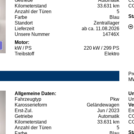
Getriebe
Automatik
C
Kilometerstand
33.631 km
C
Anzahl der Türen
5
St
Farbe
Blau
Standort
Zentrallager
Lieferzeit
ab ca. 11.08.2026
Unsere Nummer
14746X
Motor:
kW / PS
220 kW / 299 PS
Treibstoff
Elektro
Pr
MW
Allgemeine Daten:
Um
Fahrzeugtyp
Pkw
Um
Karosserieform
Geländewagen
Ve
Erst-Zul.
Jun / 2023
En
Getriebe
Automatik
C
Kilometerstand
33.631 km
C
Anzahl der Türen
5
St
Farbe
Blau