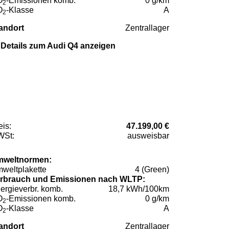
O
-Emissionen komb.
0 g/km
2
O
-Klasse
A
2
andort
Zentrallager
Details zum Audi Q4 anzeigen
eis:
47.199,00 €
St:
ausweisbar
weltnormen:
weltplakette
4 (Green)
rbrauch und Emissionen nach WLTP:
ergieverbr. komb.
18,7 kWh/100km
O
-Emissionen komb.
0 g/km
2
O
-Klasse
A
2
andort
Zentrallager