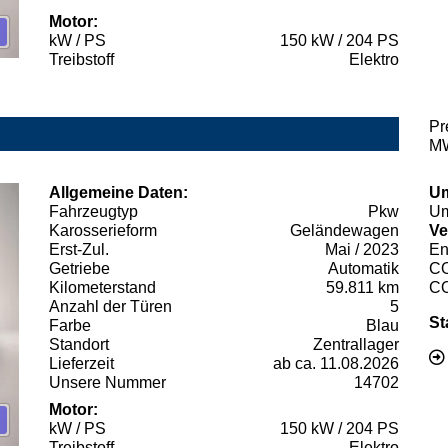
Motor:
kW / PS
150 kW / 204 PS
Treibstoff
Elektro
Pr
MW
Allgemeine Daten:
Um
Fahrzeugtyp
Pkw
Um
Karosserieform
Geländewagen
Ve
Erst-Zul.
Mai / 2023
En
Getriebe
Automatik
C
Kilometerstand
59.811 km
C
Anzahl der Türen
5
St
Farbe
Blau
Standort
Zentrallager
Lieferzeit
ab ca. 11.08.2026
Unsere Nummer
14702
Motor:
kW / PS
150 kW / 204 PS
Treibstoff
Elektro