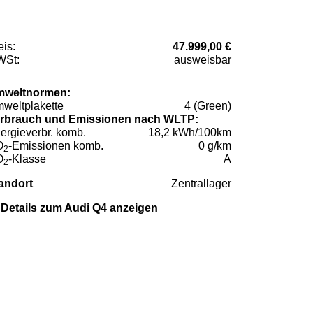
eis:
47.999,00 €
St:
ausweisbar
weltnormen:
weltplakette
4 (Green)
rbrauch und Emissionen nach WLTP:
ergieverbr. komb.
18,2 kWh/100km
O
-Emissionen komb.
0 g/km
2
O
-Klasse
A
2
andort
Zentrallager
Details zum Audi Q4 anzeigen