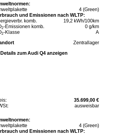
weltnormen:
weltplakette
4 (Green)
rbrauch und Emissionen nach WLTP:
ergieverbr. komb.
19,2 kWh/100km
O
-Emissionen komb.
0 g/km
2
O
-Klasse
A
2
andort
Zentrallager
Details zum Audi Q4 anzeigen
eis:
35.699,00 €
St:
ausweisbar
weltnormen:
weltplakette
4 (Green)
rbrauch und Emissionen nach WLTP: