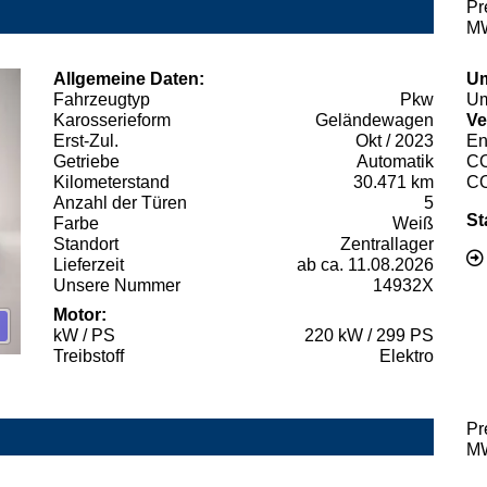
Pr
MW
Allgemeine Daten:
Um
Fahrzeugtyp
Pkw
Um
Karosserieform
Geländewagen
Ve
Erst-Zul.
Okt / 2023
En
Getriebe
Automatik
C
Kilometerstand
30.471 km
C
Anzahl der Türen
5
St
Farbe
Weiß
Standort
Zentrallager
Lieferzeit
ab ca. 11.08.2026
Unsere Nummer
14932X
Motor:
kW / PS
220 kW / 299 PS
Treibstoff
Elektro
Pr
MW