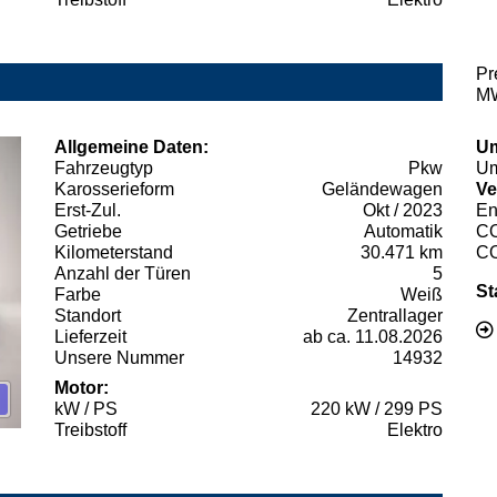
Pr
MW
Allgemeine Daten:
Um
Fahrzeugtyp
Pkw
Um
Karosserieform
Geländewagen
Ve
Erst-Zul.
Okt / 2023
En
Getriebe
Automatik
C
Kilometerstand
30.471 km
C
Anzahl der Türen
5
St
Farbe
Weiß
Standort
Zentrallager
Lieferzeit
ab ca. 11.08.2026
Unsere Nummer
14932
Motor:
kW / PS
220 kW / 299 PS
Treibstoff
Elektro