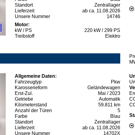
Standort
Zentrallager
Lieferzeit
ab ca. 11.08.2026
Unsere Nummer
14746
Motor:
kW / PS
220 kW / 299 PS
Treibstoff
Elektro
Pr
MW
Allgemeine Daten:
Um
Fahrzeugtyp
Pkw
Um
Karosserieform
Geländewagen
Ve
Erst-Zul.
Mai / 2023
En
Getriebe
Automatik
C
Kilometerstand
59.811 km
C
Anzahl der Türen
5
St
Farbe
Blau
Standort
Zentrallager
Lieferzeit
ab ca. 11.08.2026
Unsere Nummer
14702X