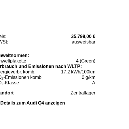
eis:
35.799,00 €
St:
ausweisbar
weltnormen:
weltplakette
4 (Green)
rbrauch und Emissionen nach WLTP:
ergieverbr. komb.
17,2 kWh/100km
O
-Emissionen komb.
0 g/km
2
O
-Klasse
A
2
andort
Zentrallager
Details zum Audi Q4 anzeigen