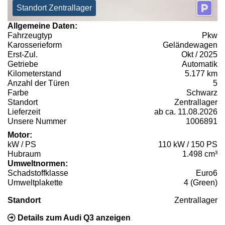
Standort Zentrallager
Allgemeine Daten:
Fahrzeugtyp
Pkw
Karosserieform
Geländewagen
Erst-Zul.
Okt / 2025
Getriebe
Automatik
Kilometerstand
5.177 km
Anzahl der Türen
5
Farbe
Schwarz
Standort
Zentrallager
Lieferzeit
ab ca. 11.08.2026
Unsere Nummer
1006891
Motor:
kW / PS
110 kW / 150 PS
Hubraum
1.498 cm³
Umweltnormen:
Schadstoffklasse
Euro6
Umweltplakette
4 (Green)
Standort
Zentrallager
Details zum Audi Q3 anzeigen