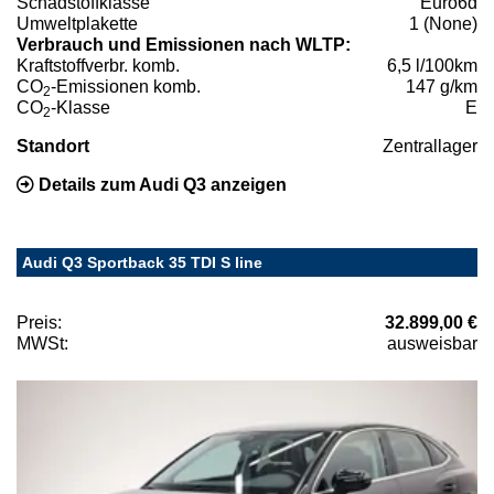
Schadstoffklasse
Euro6d
Umweltplakette
1 (None)
Verbrauch und Emissionen nach WLTP:
Kraftstoffverbr. komb.
6,5 l/100km
CO
-Emissionen komb.
147 g/km
2
CO
-Klasse
E
2
Standort
Zentrallager
Details zum Audi Q3 anzeigen
Audi Q3 Sportback 35 TDI S line
Preis:
32.899,00 €
MWSt:
ausweisbar