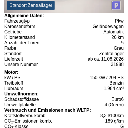
Standort Zentrallager
Allgemeine Daten:
Fahrzeugtyp
Pkw
Karosserieform
Geländewagen
Getriebe
Automatik
Kilometerstand
20 km
Anzahl der Türen
5
Farbe
Grau
Standort
Zentrallager
Lieferzeit
ab ca. 11.08.2026
Unsere Nummer
31988
Motor:
kW / PS
150 kW / 204 PS
Treibstoff
Benzin
Hubraum
1.984 cm³
Umweltnormen:
Schadstoffklasse
Euro6
Umweltplakette
4 (Green)
Verbrauch und Emissionen nach WLTP:
Kraftstoffverbr. komb.
8,3 l/100km
CO
-Emissionen komb.
189 g/km
2
CO
-Klasse
G
2