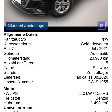
Standort Zentrallager
Allgemeine Daten:
Fahrzeugtyp
Pkw
Karosserieform
Geländewagen
Erst-Zul.
Jul / 2021
Getriebe
Automatik
Kilometerstand
23.900 km
Anzahl der Türen
5
Farbe
Schwarz
Standort
Zentrallager
Lieferzeit
ab ca. 11.08.2026
Unsere Nummer
GW-SU055
Motor:
kW / PS
110 kW / 150 PS
Treibstoff
Benzin
Hubraum
1.498 cm³
Umweltnormen: