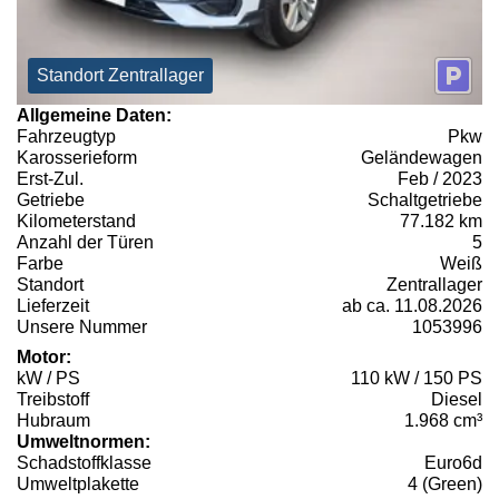
Standort Zentrallager
Allgemeine Daten:
Fahrzeugtyp
Pkw
Karosserieform
Geländewagen
Erst-Zul.
Feb / 2023
Getriebe
Schaltgetriebe
Kilometerstand
77.182 km
Anzahl der Türen
5
Farbe
Weiß
Standort
Zentrallager
Lieferzeit
ab ca. 11.08.2026
Unsere Nummer
1053996
Motor:
kW / PS
110 kW / 150 PS
Treibstoff
Diesel
Hubraum
1.968 cm³
Umweltnormen:
Schadstoffklasse
Euro6d
Umweltplakette
4 (Green)