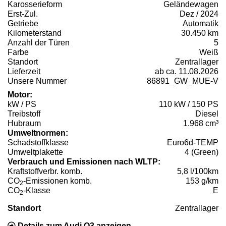
Karosserieform
Geländewagen
Erst-Zul.
Dez / 2024
Getriebe
Automatik
Kilometerstand
30.450 km
Anzahl der Türen
5
Farbe
Weiß
Standort
Zentrallager
Lieferzeit
ab ca. 11.08.2026
Unsere Nummer
86891_GW_MUE-V
Motor:
kW / PS
110 kW / 150 PS
Treibstoff
Diesel
Hubraum
1.968 cm³
Umweltnormen:
Schadstoffklasse
Euro6d-TEMP
Umweltplakette
4 (Green)
Verbrauch und Emissionen nach WLTP:
Kraftstoffverbr. komb.
5,8 l/100km
CO
-Emissionen komb.
153 g/km
2
CO
-Klasse
E
2
Standort
Zentrallager
Details zum Audi Q3 anzeigen