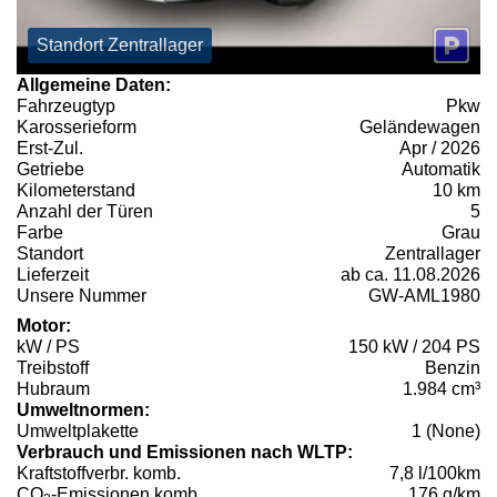
Standort Zentrallager
Allgemeine Daten:
Fahrzeugtyp
Pkw
Karosserieform
Geländewagen
Erst-Zul.
Apr / 2026
Getriebe
Automatik
Kilometerstand
10 km
Anzahl der Türen
5
Farbe
Grau
Standort
Zentrallager
Lieferzeit
ab ca. 11.08.2026
Unsere Nummer
GW-AML1980
Motor:
kW / PS
150 kW / 204 PS
Treibstoff
Benzin
Hubraum
1.984 cm³
Umweltnormen:
Umweltplakette
1 (None)
Verbrauch und Emissionen nach WLTP:
Kraftstoffverbr. komb.
7,8 l/100km
CO
-Emissionen komb.
176 g/km