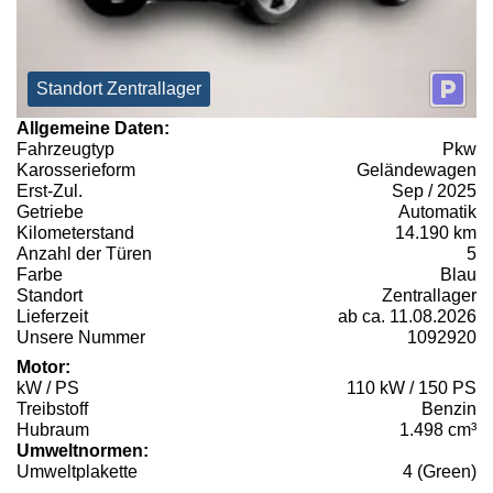
Standort Zentrallager
Allgemeine Daten:
Fahrzeugtyp
Pkw
Karosserieform
Geländewagen
Erst-Zul.
Sep / 2025
Getriebe
Automatik
Kilometerstand
14.190 km
Anzahl der Türen
5
Farbe
Blau
Standort
Zentrallager
Lieferzeit
ab ca. 11.08.2026
Unsere Nummer
1092920
Motor:
kW / PS
110 kW / 150 PS
Treibstoff
Benzin
Hubraum
1.498 cm³
Umweltnormen:
Umweltplakette
4 (Green)