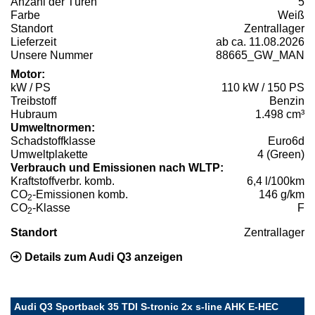
Anzahl der Türen
5
Farbe
Weiß
Standort
Zentrallager
Lieferzeit
ab ca. 11.08.2026
Unsere Nummer
88665_GW_MAN
Motor:
kW / PS
110 kW / 150 PS
Treibstoff
Benzin
Hubraum
1.498 cm³
Umweltnormen:
Schadstoffklasse
Euro6d
Umweltplakette
4 (Green)
Verbrauch und Emissionen nach WLTP:
Kraftstoffverbr. komb.
6,4 l/100km
CO
-Emissionen komb.
146 g/km
2
CO
-Klasse
F
2
Standort
Zentrallager
Details zum Audi Q3 anzeigen
Audi Q3 Sportback 35 TDI S-tronic 2x s-line AHK E-HEC