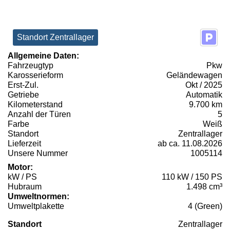
Standort Zentrallager
Allgemeine Daten:
Fahrzeugtyp
Pkw
Karosserieform
Geländewagen
Erst-Zul.
Okt / 2025
Getriebe
Automatik
Kilometerstand
9.700 km
Anzahl der Türen
5
Farbe
Weiß
Standort
Zentrallager
Lieferzeit
ab ca. 11.08.2026
Unsere Nummer
1005114
Motor:
kW / PS
110 kW / 150 PS
Hubraum
1.498 cm³
Umweltnormen:
Umweltplakette
4 (Green)
Standort
Zentrallager