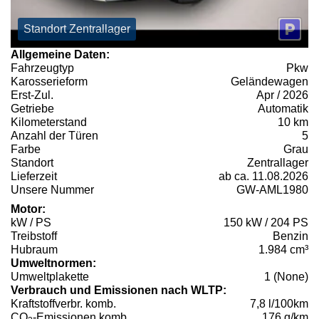
Standort Zentrallager
Allgemeine Daten:
Fahrzeugtyp
Pkw
Karosserieform
Geländewagen
Erst-Zul.
Apr / 2026
Getriebe
Automatik
Kilometerstand
10 km
Anzahl der Türen
5
Farbe
Grau
Standort
Zentrallager
Lieferzeit
ab ca. 11.08.2026
Unsere Nummer
GW-AML1980
Motor:
kW / PS
150 kW / 204 PS
Treibstoff
Benzin
Hubraum
1.984 cm³
Umweltnormen:
Umweltplakette
1 (None)
Verbrauch und Emissionen nach WLTP:
Kraftstoffverbr. komb.
7,8 l/100km
CO
-Emissionen komb.
176 g/km