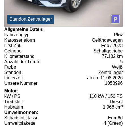
Standort Zentrallager
Allgemeine Daten:
Fahrzeugtyp
Pkw
Karosserieform
Geländewagen
Erst-Zul.
Feb / 2023
Getriebe
Schaltgetriebe
Kilometerstand
77.182 km
Anzahl der Türen
5
Farbe
Weiß
Standort
Zentrallager
Lieferzeit
ab ca. 11.08.2026
Unsere Nummer
1053996
Motor:
kW / PS
110 kW / 150 PS
Treibstoff
Diesel
Hubraum
1.968 cm³
Umweltnormen:
Schadstoffklasse
Euro6d
Umweltplakette
4 (Green)