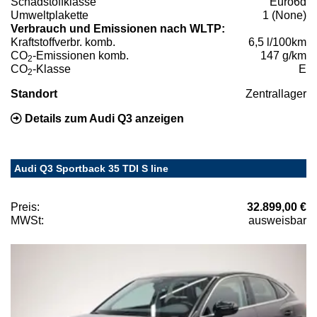
Schadstoffklasse
Euro6d
Umweltplakette
1 (None)
Verbrauch und Emissionen nach WLTP:
Kraftstoffverbr. komb.
6,5 l/100km
CO
-Emissionen komb.
147 g/km
2
CO
-Klasse
E
2
Standort
Zentrallager
Details zum Audi Q3 anzeigen
Audi Q3 Sportback 35 TDI S line
Preis:
32.899,00 €
MWSt:
ausweisbar