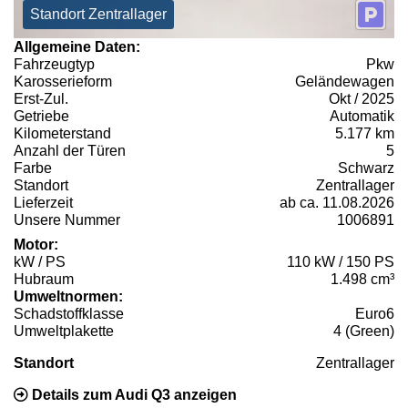
Standort Zentrallager
Allgemeine Daten:
Fahrzeugtyp
Pkw
Karosserieform
Geländewagen
Erst-Zul.
Okt / 2025
Getriebe
Automatik
Kilometerstand
5.177 km
Anzahl der Türen
5
Farbe
Schwarz
Standort
Zentrallager
Lieferzeit
ab ca. 11.08.2026
Unsere Nummer
1006891
Motor:
kW / PS
110 kW / 150 PS
Hubraum
1.498 cm³
Umweltnormen:
Schadstoffklasse
Euro6
Umweltplakette
4 (Green)
Standort
Zentrallager
Details zum Audi Q3 anzeigen