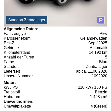
Standort Zentrallager
Allgemeine Daten:
Fahrzeugtyp
Pkw
Karosserieform
Geländewagen
Erst-Zul.
Sep / 2025
Getriebe
Automatik
Kilometerstand
14.190 km
Anzahl der Türen
5
Farbe
Blau
Standort
Zentrallager
Lieferzeit
ab ca. 11.08.2026
Unsere Nummer
1092920
Motor:
kW / PS
110 kW / 150 PS
Treibstoff
Benzin
Hubraum
1.498 cm³
Umweltnormen:
Umweltplakette
4 (Green)