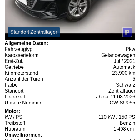
Standort Zentrallager
Allgemeine Daten:
Fahrzeugtyp
Pkw
Karosserieform
Geländewagen
Erst-Zul.
Jul / 2021
Getriebe
Automatik
Kilometerstand
23.900 km
Anzahl der Türen
5
Farbe
Schwarz
Standort
Zentrallager
Lieferzeit
ab ca. 11.08.2026
Unsere Nummer
GW-SU055
Motor:
kW / PS
110 kW / 150 PS
Treibstoff
Benzin
Hubraum
1.498 cm³
Umweltnormen: