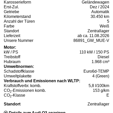
Karosserieform
Geländewagen
Erst-Zul.
Dez / 2024
Getriebe
Automatik
Kilometerstand
30.450 km
Anzahl der Türen
5
Farbe
Weiß
Standort
Zentrallager
Lieferzeit
ab ca. 11.08.2026
Unsere Nummer
86891_GW_MUE-V
Motor:
kW / PS
110 kW / 150 PS
Treibstoff
Diesel
Hubraum
1.968 cm³
Umweltnormen:
Schadstoffklasse
Euro6d-TEMP
Umweltplakette
4 (Green)
Verbrauch und Emissionen nach WLTP:
Kraftstoffverbr. komb.
5,8 l/100km
CO
-Emissionen komb.
153 g/km
2
CO
-Klasse
E
2
Standort
Zentrallager
Details zum Audi Q3 anzeigen