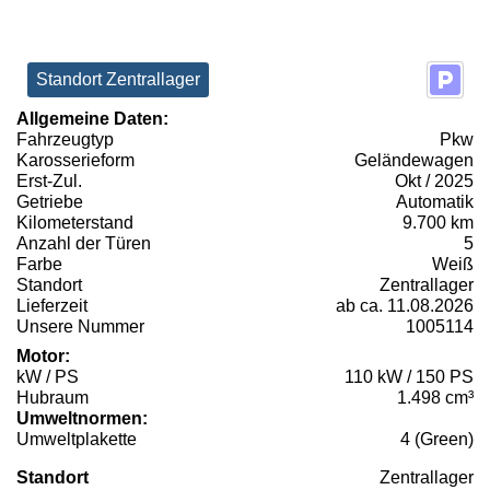
Standort Zentrallager
Allgemeine Daten:
Fahrzeugtyp
Pkw
Karosserieform
Geländewagen
Erst-Zul.
Okt / 2025
Getriebe
Automatik
Kilometerstand
9.700 km
Anzahl der Türen
5
Farbe
Weiß
Standort
Zentrallager
Lieferzeit
ab ca. 11.08.2026
Unsere Nummer
1005114
Motor:
kW / PS
110 kW / 150 PS
Hubraum
1.498 cm³
Umweltnormen:
Umweltplakette
4 (Green)
Standort
Zentrallager