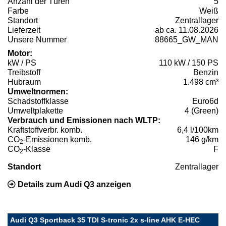
Anzahl der Türen
5
Farbe
Weiß
Standort
Zentrallager
Lieferzeit
ab ca. 11.08.2026
Unsere Nummer
88665_GW_MAN
Motor:
kW / PS
110 kW / 150 PS
Treibstoff
Benzin
Hubraum
1.498 cm³
Umweltnormen:
Schadstoffklasse
Euro6d
Umweltplakette
4 (Green)
Verbrauch und Emissionen nach WLTP:
Kraftstoffverbr. komb.
6,4 l/100km
CO
-Emissionen komb.
146 g/km
2
CO
-Klasse
F
2
Standort
Zentrallager
Details zum Audi Q3 anzeigen
Audi Q3 Sportback 35 TDI S-tronic 2x s-line AHK E-HEC