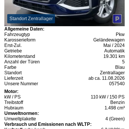
Standort Zentrallager
Allgemeine Daten:
Fahrzeugtyp
Pkw
Karosserieform
Geländewagen
Erst-Zul.
Mai / 2024
Getriebe
Automatik
Kilometerstand
19.301 km
Anzahl der Türen
5
Farbe
Blau
Standort
Zentrallager
Lieferzeit
ab ca. 11.08.2026
Unsere Nummer
057540
Motor:
kW / PS
110 kW / 150 PS
Treibstoff
Benzin
Hubraum
1.498 cm³
Umweltnormen:
Umweltplakette
4 (Green)
Verbrauch und Emissionen nach WLTP: