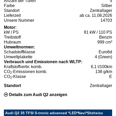
Anzahl der Türen
5
Farbe
Silber
Standort
Zentrallager
Lieferzeit
ab ca. 11.08.2026
Unsere Nummer
14703
Motor:
kW / PS
81 kW / 110 PS
Treibstoff
Benzin
Hubraum
999 cm³
Umweltnormen:
Schadstoffklasse
Euro6d
Umweltplakette
4 (Green)
Verbrauch und Emissionen nach WLTP:
Kraftstoffverbr. komb.
6,1 l/100km
CO
-Emissionen komb.
138 g/km
2
CO
-Klasse
E
2
Standort
Zentrallager
Details zum Audi Q2 anzeigen
Audi Q2 35 TFSI S-tronic advanced *LED*Navi*Sitzheizu