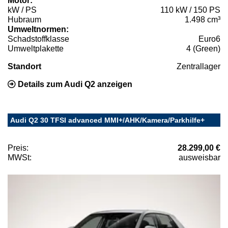
Motor:
kW / PS
110 kW / 150 PS
Hubraum
1.498 cm³
Umweltnormen:
Schadstoffklasse
Euro6
Umweltplakette
4 (Green)
Standort
Zentrallager
Details zum Audi Q2 anzeigen
Audi Q2 30 TFSI advanced MMI+/AHK/Kamera/Parkhilfe+
Preis:
28.299,00 €
MWSt:
ausweisbar