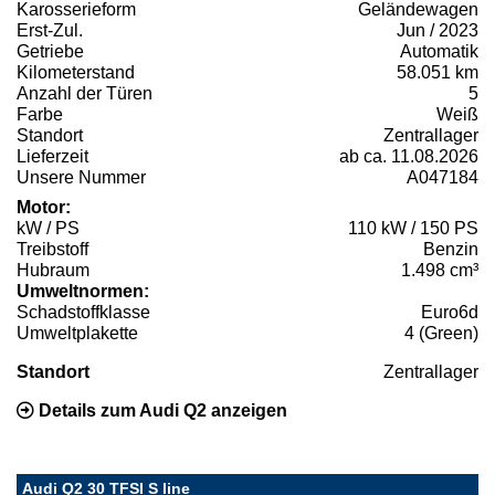
Karosserieform
Geländewagen
Erst-Zul.
Jun / 2023
Getriebe
Automatik
Kilometerstand
58.051 km
Anzahl der Türen
5
Farbe
Weiß
Standort
Zentrallager
Lieferzeit
ab ca. 11.08.2026
Unsere Nummer
A047184
Motor:
kW / PS
110 kW / 150 PS
Treibstoff
Benzin
Hubraum
1.498 cm³
Umweltnormen:
Schadstoffklasse
Euro6d
Umweltplakette
4 (Green)
Standort
Zentrallager
Details zum Audi Q2 anzeigen
Audi Q2 30 TFSI S line