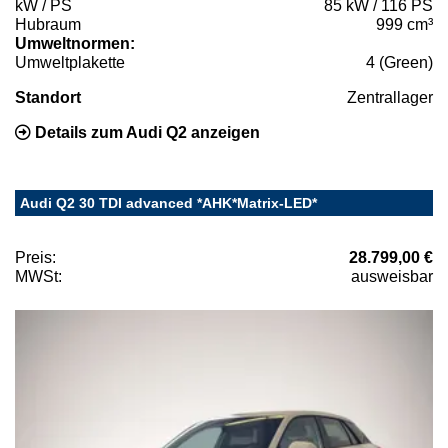
kW / PS
85 kW / 116 PS
Hubraum
999 cm³
Umweltnormen:
Umweltplakette
4 (Green)
Standort
Zentrallager
Details zum Audi Q2 anzeigen
Audi Q2 30 TDI advanced *AHK*Matrix-LED*
Preis:
28.799,00 €
MWSt:
ausweisbar