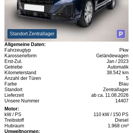
Standort Zentrallager
Allgemeine Daten:
Fahrzeugtyp
Pkw
Karosserieform
Geländewagen
Erst-Zul.
Jan / 2023
Getriebe
Automatik
Kilometerstand
38.542 km
Anzahl der Türen
5
Farbe
Blau
Standort
Zentrallager
Lieferzeit
ab ca. 11.08.2026
Unsere Nummer
14407
Motor:
kW / PS
110 kW / 150 PS
Treibstoff
Diesel
Hubraum
1.968 cm³
Umweltnormen: