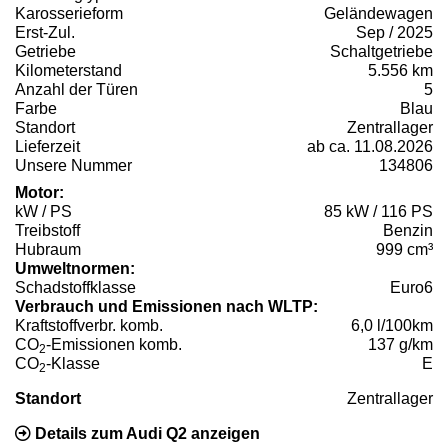
Karosserieform
Geländewagen
Erst-Zul.
Sep / 2025
Getriebe
Schaltgetriebe
Kilometerstand
5.556 km
Anzahl der Türen
5
Farbe
Blau
Standort
Zentrallager
Lieferzeit
ab ca. 11.08.2026
Unsere Nummer
134806
Motor:
kW / PS
85 kW / 116 PS
Treibstoff
Benzin
Hubraum
999 cm³
Umweltnormen:
Schadstoffklasse
Euro6
Verbrauch und Emissionen nach WLTP:
Kraftstoffverbr. komb.
6,0 l/100km
CO
-Emissionen komb.
137 g/km
2
CO
-Klasse
E
2
Standort
Zentrallager
Details zum Audi Q2 anzeigen