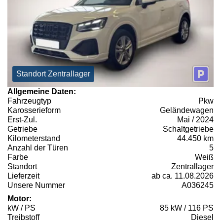
Standort Zentrallager
Allgemeine Daten:
Fahrzeugtyp
Pkw
Karosserieform
Geländewagen
Erst-Zul.
Mai / 2024
Getriebe
Schaltgetriebe
Kilometerstand
44.450 km
Anzahl der Türen
5
Farbe
Weiß
Standort
Zentrallager
Lieferzeit
ab ca. 11.08.2026
Unsere Nummer
A036245
Motor:
kW / PS
85 kW / 116 PS
Treibstoff
Diesel