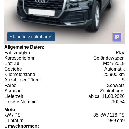
Standort Zentrallager
Allgemeine Daten:
Fahrzeugtyp
Pkw
Karosserieform
Geländewagen
Erst-Zul.
Mär / 2019
Getriebe
Automatik
Kilometerstand
25.900 km
Anzahl der Türen
5
Farbe
Schwarz
Standort
Zentrallager
Lieferzeit
ab ca. 11.08.2026
Unsere Nummer
30054
Motor:
kW / PS
85 kW / 116 PS
Hubraum
999 cm³
Umweltnormen: