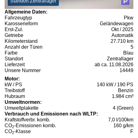
Standort Zentrallager
Allgemeine Daten:
Fahrzeugtyp
Pkw
Karosserieform
Geländewagen
Erst-Zul.
Okt / 2025
Getriebe
Automatik
Kilometerstand
27.710 km
Anzahl der Türen
5
Farbe
Blau
Standort
Zentrallager
Lieferzeit
ab ca. 11.08.2026
Unsere Nummer
14449
Motor:
kW / PS
140 kW / 190 PS
Treibstoff
Benzin
Hubraum
1.984 cm³
Umweltnormen:
Umweltplakette
4 (Green)
Verbrauch und Emissionen nach WLTP:
Kraftstoffverbr. komb.
7,0 l/100km
CO
-Emissionen komb.
160 g/km
2
CO
-Klasse
F
2