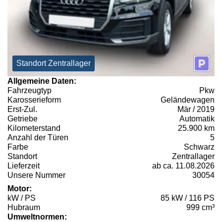
Standort Zentrallager
Allgemeine Daten:
Fahrzeugtyp
Pkw
Karosserieform
Geländewagen
Erst-Zul.
Mär / 2019
Getriebe
Automatik
Kilometerstand
25.900 km
Anzahl der Türen
5
Farbe
Schwarz
Standort
Zentrallager
Lieferzeit
ab ca. 11.08.2026
Unsere Nummer
30054
Motor:
kW / PS
85 kW / 116 PS
Hubraum
999 cm³
Umweltnormen: