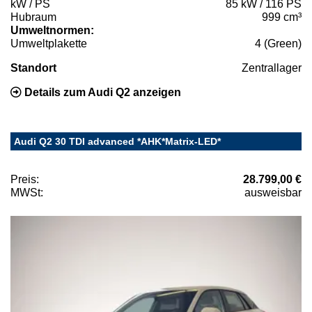
kW / PS
85 kW / 116 PS
Hubraum
999 cm³
Umweltnormen:
Umweltplakette
4 (Green)
Standort
Zentrallager
Details zum Audi Q2 anzeigen
Audi Q2 30 TDI advanced *AHK*Matrix-LED*
Preis:
28.799,00 €
MWSt:
ausweisbar