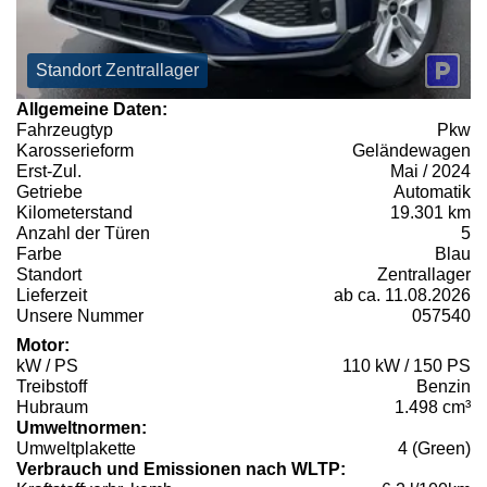
Standort Zentrallager
Allgemeine Daten:
Fahrzeugtyp
Pkw
Karosserieform
Geländewagen
Erst-Zul.
Mai / 2024
Getriebe
Automatik
Kilometerstand
19.301 km
Anzahl der Türen
5
Farbe
Blau
Standort
Zentrallager
Lieferzeit
ab ca. 11.08.2026
Unsere Nummer
057540
Motor:
kW / PS
110 kW / 150 PS
Treibstoff
Benzin
Hubraum
1.498 cm³
Umweltnormen:
Umweltplakette
4 (Green)
Verbrauch und Emissionen nach WLTP: