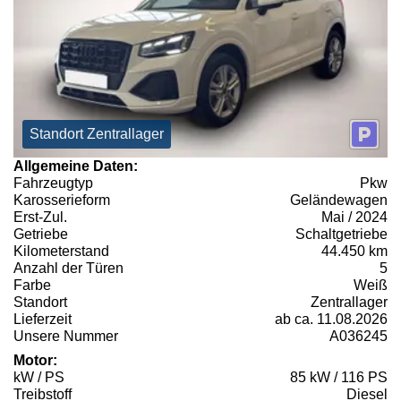
Standort Zentrallager
Allgemeine Daten:
Fahrzeugtyp
Pkw
Karosserieform
Geländewagen
Erst-Zul.
Mai / 2024
Getriebe
Schaltgetriebe
Kilometerstand
44.450 km
Anzahl der Türen
5
Farbe
Weiß
Standort
Zentrallager
Lieferzeit
ab ca. 11.08.2026
Unsere Nummer
A036245
Motor:
kW / PS
85 kW / 116 PS
Treibstoff
Diesel