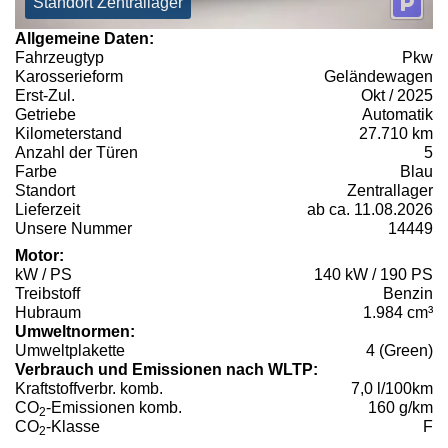
Standort Zentrallager
Allgemeine Daten:
Fahrzeugtyp
Pkw
Karosserieform
Geländewagen
Erst-Zul.
Okt / 2025
Getriebe
Automatik
Kilometerstand
27.710 km
Anzahl der Türen
5
Farbe
Blau
Standort
Zentrallager
Lieferzeit
ab ca. 11.08.2026
Unsere Nummer
14449
Motor:
kW / PS
140 kW / 190 PS
Treibstoff
Benzin
Hubraum
1.984 cm³
Umweltnormen:
Umweltplakette
4 (Green)
Verbrauch und Emissionen nach WLTP:
Kraftstoffverbr. komb.
7,0 l/100km
CO
-Emissionen komb.
160 g/km
2
CO
-Klasse
F
2