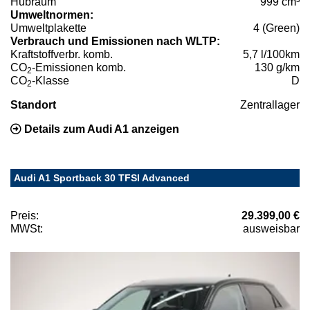
Hubraum
999 cm³
Umweltnormen:
Umweltplakette
4 (Green)
Verbrauch und Emissionen nach WLTP:
Kraftstoffverbr. komb.
5,7 l/100km
CO
-Emissionen komb.
130 g/km
2
CO
-Klasse
D
2
Standort
Zentrallager
Details zum Audi A1 anzeigen
Audi A1 Sportback 30 TFSI Advanced
Preis:
29.399,00 €
MWSt:
ausweisbar