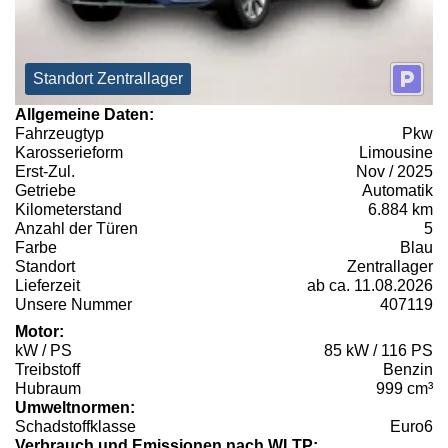
Standort Zentrallager
Allgemeine Daten:
Fahrzeugtyp
Pkw
Karosserieform
Limousine
Erst-Zul.
Nov / 2025
Getriebe
Automatik
Kilometerstand
6.884 km
Anzahl der Türen
5
Farbe
Blau
Standort
Zentrallager
Lieferzeit
ab ca. 11.08.2026
Unsere Nummer
407119
Motor:
kW / PS
85 kW / 116 PS
Treibstoff
Benzin
Hubraum
999 cm³
Umweltnormen:
Schadstoffklasse
Euro6
Verbrauch und Emissionen nach WLTP: