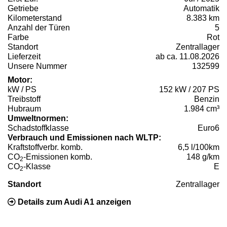
Getriebe
Automatik
Kilometerstand
8.383 km
Anzahl der Türen
5
Farbe
Rot
Standort
Zentrallager
Lieferzeit
ab ca. 11.08.2026
Unsere Nummer
132599
Motor:
kW / PS
152 kW / 207 PS
Treibstoff
Benzin
Hubraum
1.984 cm³
Umweltnormen:
Schadstoffklasse
Euro6
Verbrauch und Emissionen nach WLTP:
Kraftstoffverbr. komb.
6,5 l/100km
CO
-Emissionen komb.
148 g/km
2
CO
-Klasse
E
2
Standort
Zentrallager
Details zum Audi A1 anzeigen