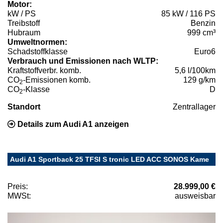
Motor:
kW / PS
85 kW / 116 PS
Treibstoff
Benzin
Hubraum
999 cm³
Umweltnormen:
Schadstoffklasse
Euro6
Verbrauch und Emissionen nach WLTP:
Kraftstoffverbr. komb.
5,6 l/100km
CO
-Emissionen komb.
129 g/km
2
CO
-Klasse
D
2
Standort
Zentrallager
Details zum Audi A1 anzeigen
Audi A1 Sportback 25 TFSI S tronic LED ACC SONOS Kame
Preis:
28.999,00 €
MWSt:
ausweisbar