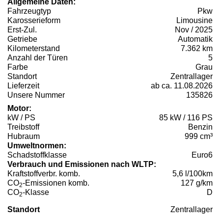
Allgemeine Daten:
Fahrzeugtyp
Pkw
Karosserieform
Limousine
Erst-Zul.
Nov / 2025
Getriebe
Automatik
Kilometerstand
7.362 km
Anzahl der Türen
5
Farbe
Grau
Standort
Zentrallager
Lieferzeit
ab ca. 11.08.2026
Unsere Nummer
135826
Motor:
kW / PS
85 kW / 116 PS
Treibstoff
Benzin
Hubraum
999 cm³
Umweltnormen:
Schadstoffklasse
Euro6
Verbrauch und Emissionen nach WLTP:
Kraftstoffverbr. komb.
5,6 l/100km
CO
-Emissionen komb.
127 g/km
2
CO
-Klasse
D
2
Standort
Zentrallager