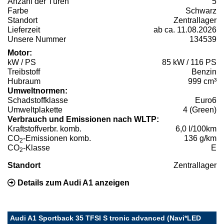
Anzahl der Türen
5
Farbe
Schwarz
Standort
Zentrallager
Lieferzeit
ab ca. 11.08.2026
Unsere Nummer
134539
Motor:
kW / PS
85 kW / 116 PS
Treibstoff
Benzin
Hubraum
999 cm³
Umweltnormen:
Schadstoffklasse
Euro6
Umweltplakette
4 (Green)
Verbrauch und Emissionen nach WLTP:
Kraftstoffverbr. komb.
6,0 l/100km
CO
-Emissionen komb.
136 g/km
2
CO
-Klasse
E
2
Standort
Zentrallager
Details zum Audi A1 anzeigen
Audi A1 Sportback 35 TFSI S tronic advanced (Navi*LED