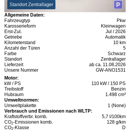
Standort Zentrallager
Allgemeine Daten:
Fahrzeugtyp
Pkw
Karosserieform
Kleinwagen
Erst-Zul.
Jul / 2026
Getriebe
Automatik
Kilometerstand
10 km
Anzahl der Türen
5
Farbe
Schwarz
Standort
Zentrallager
Lieferzeit
ab ca. 11.08.2026
Unsere Nummer
GW-ANO1531
Motor:
kW / PS
110 kW / 150 PS
Treibstoff
Benzin
Hubraum
1.498 cm³
Umweltnormen:
Umweltplakette
1 (None)
Verbrauch und Emissionen nach WLTP:
Kraftstoffverbr. komb.
5,7 l/100km
CO
-Emissionen komb.
128 g/km
2
CO
-Klasse
D
2