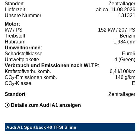
Standort
Zentrallager
Lieferzeit
ab ca. 11.08.2026
Unsere Nummer
131321
Motor:
kW / PS
152 kW / 207 PS
Treibstoff
Benzin
Hubraum
1.984 cm³
Umweltnormen:
Schadstoffklasse
Euro6
Umweltplakette
4 (Green)
Verbrauch und Emissionen nach WLTP:
Kraftstoffverbr. komb.
6,4 l/100km
CO
-Emissionen komb.
146 g/km
2
CO
-Klasse
E
2
Standort
Zentrallager
Details zum Audi A1 anzeigen
Audi A1 Sportback 40 TFSI S line