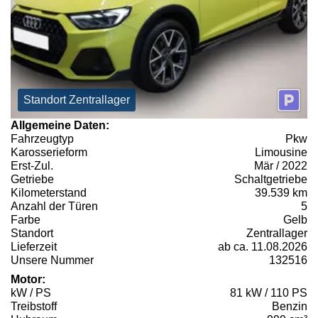
Standort Zentrallager
Allgemeine Daten:
Fahrzeugtyp
Pkw
Karosserieform
Limousine
Erst-Zul.
Mär / 2022
Getriebe
Schaltgetriebe
Kilometerstand
39.539 km
Anzahl der Türen
5
Farbe
Gelb
Standort
Zentrallager
Lieferzeit
ab ca. 11.08.2026
Unsere Nummer
132516
Motor:
kW / PS
81 kW / 110 PS
Treibstoff
Benzin