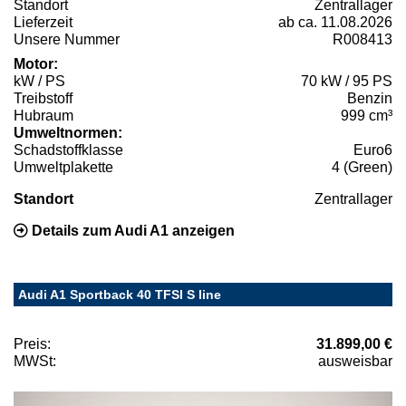
Standort
Zentrallager
Lieferzeit
ab ca. 11.08.2026
Unsere Nummer
R008413
Motor:
kW / PS
70 kW / 95 PS
Treibstoff
Benzin
Hubraum
999 cm³
Umweltnormen:
Schadstoffklasse
Euro6
Umweltplakette
4 (Green)
Standort
Zentrallager
Details zum Audi A1 anzeigen
Audi A1 Sportback 40 TFSI S line
Preis:
31.899,00 €
MWSt:
ausweisbar