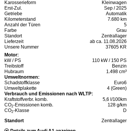
Karosserieform
Kleinwagen
Erst-Zul.
Sep / 2025
Getriebe
Automatik
Kilometerstand
7.680 km
Anzahl der Türen
5
Farbe
Grau
Standort
Zentrallager
Lieferzeit
ab ca. 11.08.2026
Unsere Nummer
37605 KR
Motor:
kW / PS
110 kW / 150 PS
Treibstoff
Benzin
Hubraum
1.498 cm³
Umweltnormen:
Schadstoffklasse
Euro6
Umweltplakette
4 (Green)
Verbrauch und Emissionen nach WLTP:
Kraftstoffverbr. komb.
5,6 l/100km
CO
-Emissionen komb.
128 g/km
2
CO
-Klasse
D
2
Standort
Zentrallager
Details zum Audi A1 anzeigen