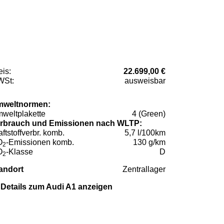
eis:
22.699,00 €
St:
ausweisbar
weltnormen:
weltplakette
4 (Green)
rbrauch und Emissionen nach WLTP:
aftstoffverbr. komb.
5,7 l/100km
O
-Emissionen komb.
130 g/km
2
O
-Klasse
D
2
andort
Zentrallager
Details zum Audi A1 anzeigen