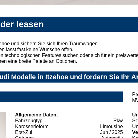
oder leasen
zehoe und sichern Sie sich Ihren Traumwagen.
n lässt fast keine Wünsche offen.
 technologischen Features suchen oder sich für ein preiswertes
nen eine breite Palette an Optionen.
di Modelle in Itzehoe und fordern Sie Ihr 
Pr
MW
Allgemeine Daten:
Um
Fahrzeugtyp
Pkw
Sc
Karosserieform
Limousine
Um
Erst-Zul.
Jun / 2025
Ve