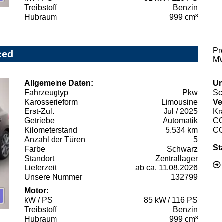
Treibstoff
Benzin
Hubraum
999 cm³
Pr
ced
MW
Allgemeine Daten:
Um
Fahrzeugtyp
Pkw
Sc
Karosserieform
Limousine
Ve
Erst-Zul.
Jul / 2025
Kr
Getriebe
Automatik
C
Kilometerstand
5.534 km
C
Anzahl der Türen
5
St
Farbe
Schwarz
Standort
Zentrallager
Lieferzeit
ab ca. 11.08.2026
Unsere Nummer
132799
Motor:
kW / PS
85 kW / 116 PS
Treibstoff
Benzin
Hubraum
999 cm³