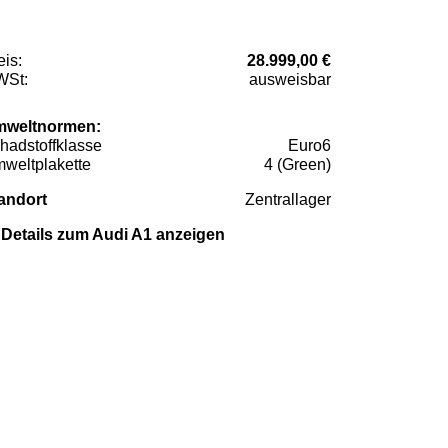
eis:
28.999,00 €
St:
ausweisbar
weltnormen:
hadstoffklasse
Euro6
weltplakette
4 (Green)
andort
Zentrallager
Details zum Audi A1 anzeigen