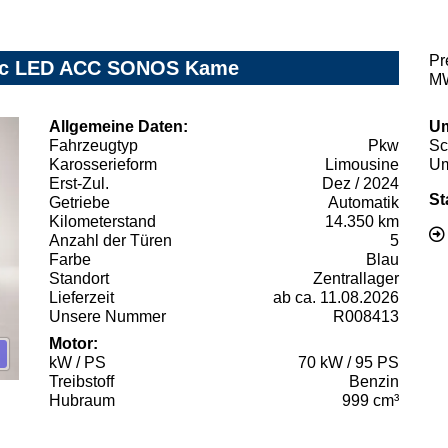
Pr
onic LED ACC SONOS Kame
MW
Allgemeine Daten:
Um
Fahrzeugtyp
Pkw
Sc
Karosserieform
Limousine
Um
Erst-Zul.
Dez / 2024
St
Getriebe
Automatik
Kilometerstand
14.350 km
Anzahl der Türen
5
Farbe
Blau
Standort
Zentrallager
Lieferzeit
ab ca. 11.08.2026
Unsere Nummer
R008413
Motor:
kW / PS
70 kW / 95 PS
Treibstoff
Benzin
Hubraum
999 cm³