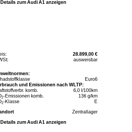
Details zum Audi A1 anzeigen
eis:
28.899,00 €
St:
ausweisbar
weltnormen:
hadstoffklasse
Euro6
rbrauch und Emissionen nach WLTP:
aftstoffverbr. komb.
6,0 l/100km
O
-Emissionen komb.
136 g/km
2
O
-Klasse
E
2
andort
Zentrallager
Details zum Audi A1 anzeigen