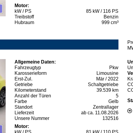
Motor:
kW / PS
85 kW / 116 PS
Treibstoff
Benzin
Hubraum
999 cm³
Pr
MW
Allgemeine Daten:
Um
Fahrzeugtyp
Pkw
Um
Karosserieform
Limousine
Ve
Erst-Zul.
Mär / 2022
Kr
Getriebe
Schaltgetriebe
C
Kilometerstand
39.539 km
C
Anzahl der Türen
5
St
Farbe
Gelb
Standort
Zentrallager
Lieferzeit
ab ca. 11.08.2026
Unsere Nummer
132516
Motor:
kW / PS
81 kW / 110 PS