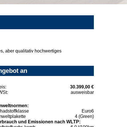
, aber qualitativ hochwertiges
Angebot an
eis:
30.399,00 €
St:
ausweisbar
weltnormen:
hadstoffklasse
Euro6
weltplakette
4 (Green)
rbrauch und Emissionen nach WLTP: