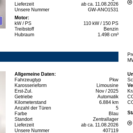
Lieferzeit
ab ca. 11.08.2026
Unsere Nummer
GW-ANO1531
Motor:
kW / PS
110 kW / 150 PS
Treibstoff
Benzin
Hubraum
1.498 cm³
Pr
MW
Allgemeine Daten:
Um
Fahrzeugtyp
Pkw
Sc
Karosserieform
Limousine
Ve
Erst-Zul.
Nov / 2025
Kr
Getriebe
Automatik
C
Kilometerstand
6.884 km
C
Anzahl der Türen
5
St
Farbe
Blau
Standort
Zentrallager
Lieferzeit
ab ca. 11.08.2026
Unsere Nummer
407119