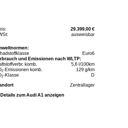
eis:
29.399,00 €
St:
ausweisbar
weltnormen:
hadstoffklasse
Euro6
rbrauch und Emissionen nach WLTP:
aftstoffverbr. komb.
5,6 l/100km
O
-Emissionen komb.
129 g/km
2
O
-Klasse
D
2
andort
Zentrallager
Details zum Audi A1 anzeigen