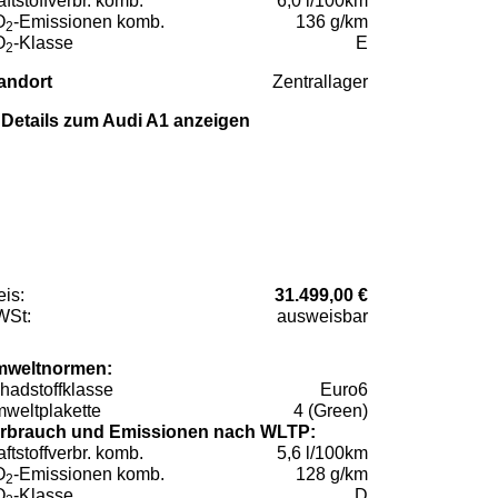
aftstoffverbr. komb.
6,0 l/100km
O
-Emissionen komb.
136 g/km
2
O
-Klasse
E
2
andort
Zentrallager
Details zum Audi A1 anzeigen
eis:
31.499,00 €
St:
ausweisbar
weltnormen:
hadstoffklasse
Euro6
weltplakette
4 (Green)
rbrauch und Emissionen nach WLTP:
aftstoffverbr. komb.
5,6 l/100km
O
-Emissionen komb.
128 g/km
2
O
-Klasse
D