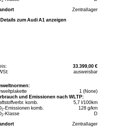
2
andort
Zentrallager
Details zum Audi A1 anzeigen
eis:
33.399,00 €
St:
ausweisbar
weltnormen:
weltplakette
1 (None)
rbrauch und Emissionen nach WLTP:
aftstoffverbr. komb.
5,7 l/100km
O
-Emissionen komb.
128 g/km
2
O
-Klasse
D
2
andort
Zentrallager