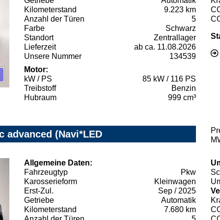
Getriebe
Automatik
Kr
Kilometerstand
9.223 km
C
Anzahl der Türen
5
C
Farbe
Schwarz
St
Standort
Zentrallager
Lieferzeit
ab ca. 11.08.2026
Unsere Nummer
134539
Motor:
kW / PS
85 kW / 116 PS
Treibstoff
Benzin
Hubraum
999 cm³
Pr
ic advanced (Navi*LED
MW
Allgemeine Daten:
Um
Fahrzeugtyp
Pkw
Sc
Karosserieform
Kleinwagen
Um
Erst-Zul.
Sep / 2025
Ve
Getriebe
Automatik
Kr
Kilometerstand
7.680 km
C
Anzahl der Türen
5
C