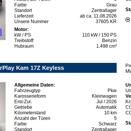
Farbe
Grau
St
Standort
Zentrallager
Lieferzeit
ab ca. 11.08.2026
Unsere Nummer
37605 KR
Motor:
kW / PS
110 kW / 150 PS
Treibstoff
Benzin
Hubraum
1.498 cm³
Pr
arPlay Kam 17Z Keyless
MW
Allgemeine Daten:
Um
Fahrzeugtyp
Pkw
Um
Karosserieform
Kleinwagen
Ve
Erst-Zul.
Jul / 2026
Kr
Getriebe
Automatik
C
Kilometerstand
10 km
C
Anzahl der Türen
5
St
Farbe
Schwarz
Standort
Zentrallager