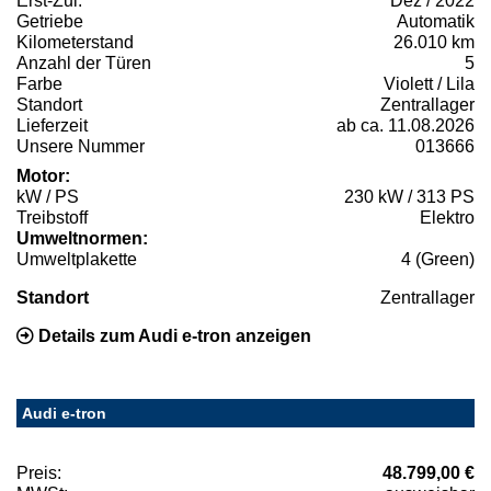
Erst-Zul.
Dez / 2022
Getriebe
Automatik
Kilometerstand
26.010 km
Anzahl der Türen
5
Farbe
Violett / Lila
Standort
Zentrallager
Lieferzeit
ab ca. 11.08.2026
Unsere Nummer
013666
Motor:
kW / PS
230 kW / 313 PS
Treibstoff
Elektro
Umweltnormen:
Umweltplakette
4 (Green)
Standort
Zentrallager
Details zum Audi e-tron anzeigen
Audi e-tron
Preis:
48.799,00 €