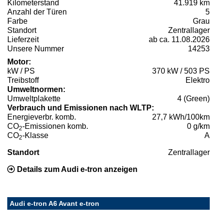
Kilometerstand
41.919 km
Anzahl der Türen
5
Farbe
Grau
Standort
Zentrallager
Lieferzeit
ab ca. 11.08.2026
Unsere Nummer
14253
Motor:
kW / PS
370 kW / 503 PS
Treibstoff
Elektro
Umweltnormen:
Umweltplakette
4 (Green)
Verbrauch und Emissionen nach WLTP:
Energieverbr. komb.
27,7 kWh/100km
CO
-Emissionen komb.
0 g/km
2
CO
-Klasse
A
2
Standort
Zentrallager
Details zum Audi e-tron anzeigen
Audi e-tron A6 Avant e-tron