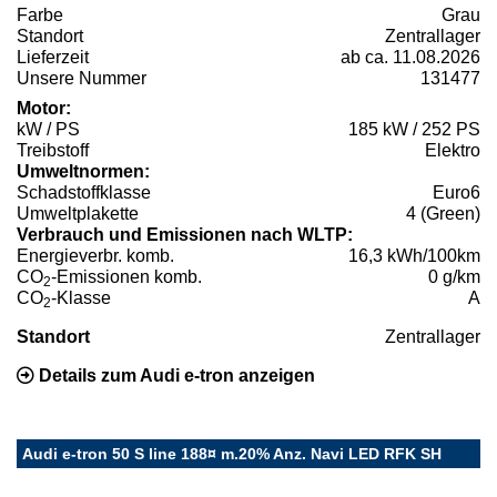
Farbe
Grau
Standort
Zentrallager
Lieferzeit
ab ca. 11.08.2026
Unsere Nummer
131477
Motor:
kW / PS
185 kW / 252 PS
Treibstoff
Elektro
Umweltnormen:
Schadstoffklasse
Euro6
Umweltplakette
4 (Green)
Verbrauch und Emissionen nach WLTP:
Energieverbr. komb.
16,3 kWh/100km
CO
-Emissionen komb.
0 g/km
2
CO
-Klasse
A
2
Standort
Zentrallager
Details zum Audi e-tron anzeigen
Audi e-tron 50 S line 188¤ m.20% Anz. Navi LED RFK SH