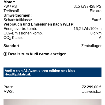
Motor:
kW / PS
315 kW / 428 PS
Treibstoff
Elektro
Umweltnormen:
Schadstoffklasse
Euro6
Verbrauch und Emissionen nach WLTP:
Energieverbr. komb.
16,2 kWh/100km
CO
-Emissionen komb.
0 g/km
2
CO
-Klasse
A
2
Standort
Zentrallager
Details zum Audi e-tron anzeigen
Audi e-tron A6 Avant e-tron edition one blue
HeadUp/Matrix/L
Preis:
72.299,00 €
MWSt:
ausweisbar