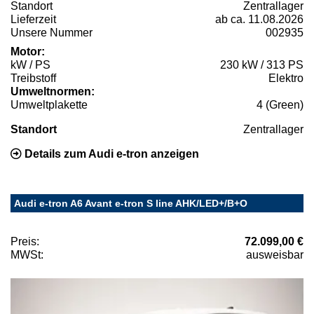
Standort
Zentrallager
Lieferzeit
ab ca. 11.08.2026
Unsere Nummer
002935
Motor:
kW / PS
230 kW / 313 PS
Treibstoff
Elektro
Umweltnormen:
Umweltplakette
4 (Green)
Standort
Zentrallager
Details zum Audi e-tron anzeigen
Audi e-tron A6 Avant e-tron S line AHK/LED+/B+O
Preis:
72.099,00 €
MWSt:
ausweisbar