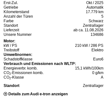
Erst-Zul.
Okt / 2025
Getriebe
Automatik
Kilometerstand
17.779 km
Anzahl der Türen
5
Farbe
Schwarz
Standort
Zentrallager
Lieferzeit
ab ca. 11.08.2026
Unsere Nummer
134686
Motor:
kW / PS
210 kW / 286 PS
Treibstoff
Elektro
Umweltnormen:
Schadstoffklasse
Euro6
Verbrauch und Emissionen nach WLTP:
Energieverbr. komb.
15,1 kWh/100km
CO
-Emissionen komb.
0 g/km
2
CO
-Klasse
A
2
Standort
Zentrallager
Details zum Audi e-tron anzeigen