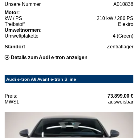
Unsere Nummer
A010838
Motor:
kW / PS
210 kW / 286 PS
Treibstoff
Elektro
Umweltnormen:
Umweltplakette
4 (Green)
Standort
Zentrallager
Details zum Audi e-tron anzeigen
Audi e-tron A6 Avant e-tron S line
Preis:
73.899,00 €
MWSt:
ausweisbar