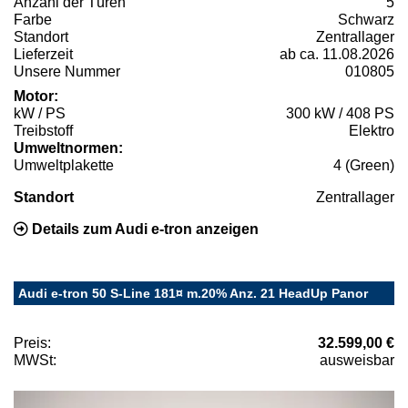
Anzahl der Türen
5
Farbe
Schwarz
Standort
Zentrallager
Lieferzeit
ab ca. 11.08.2026
Unsere Nummer
010805
Motor:
kW / PS
300 kW / 408 PS
Treibstoff
Elektro
Umweltnormen:
Umweltplakette
4 (Green)
Standort
Zentrallager
Details zum Audi e-tron anzeigen
Audi e-tron 50 S-Line 181¤ m.20% Anz. 21 HeadUp Panor
Preis:
32.599,00 €
MWSt:
ausweisbar