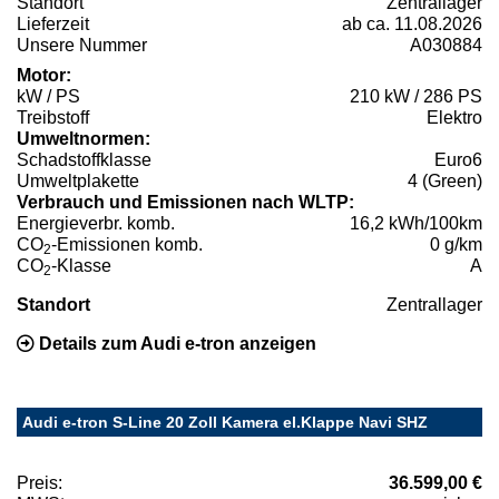
Standort
Zentrallager
Lieferzeit
ab ca. 11.08.2026
Unsere Nummer
A030884
Motor:
kW / PS
210 kW / 286 PS
Treibstoff
Elektro
Umweltnormen:
Schadstoffklasse
Euro6
Umweltplakette
4 (Green)
Verbrauch und Emissionen nach WLTP:
Energieverbr. komb.
16,2 kWh/100km
CO
-Emissionen komb.
0 g/km
2
CO
-Klasse
A
2
Standort
Zentrallager
Details zum Audi e-tron anzeigen
Audi e-tron S-Line 20 Zoll Kamera el.Klappe Navi SHZ
Preis:
36.599,00 €