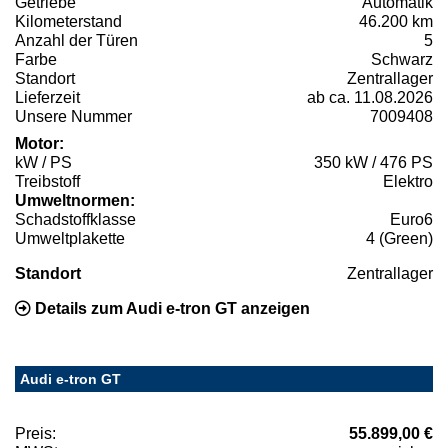
Getriebe
Automatik
Kilometerstand
46.200 km
Anzahl der Türen
5
Farbe
Schwarz
Standort
Zentrallager
Lieferzeit
ab ca. 11.08.2026
Unsere Nummer
7009408
Motor:
kW / PS
350 kW / 476 PS
Treibstoff
Elektro
Umweltnormen:
Schadstoffklasse
Euro6
Umweltplakette
4 (Green)
Standort
Zentrallager
Details zum Audi e-tron GT anzeigen
Audi e-tron GT
Preis:
55.899,00 €