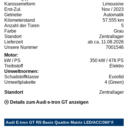
Karosserieform
Limousine
Erst-Zul.
Nov / 2023
Getriebe
Automatik
Kilometerstand
57.555 km
Anzahl der Türen
5
Farbe
Grau
Standort
Zentrallager
Lieferzeit
ab ca. 11.08.2026
Unsere Nummer
7001546
Motor:
kW / PS
350 kW / 476 PS
Treibstoff
Elektro
Umweltnormen:
Schadstoffklasse
Euro6d
Umweltplakette
4 (Green)
Standort
Zentrallager
Details zum Audi e-tron GT anzeigen
Audi E-tron GT RS Basis Quattro Matrix LED/ACC/360°/I