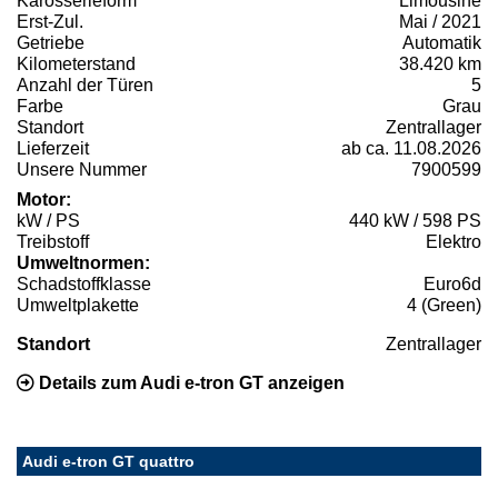
Karosserieform
Limousine
Erst-Zul.
Mai / 2021
Getriebe
Automatik
Kilometerstand
38.420 km
Anzahl der Türen
5
Farbe
Grau
Standort
Zentrallager
Lieferzeit
ab ca. 11.08.2026
Unsere Nummer
7900599
Motor:
kW / PS
440 kW / 598 PS
Treibstoff
Elektro
Umweltnormen:
Schadstoffklasse
Euro6d
Umweltplakette
4 (Green)
Standort
Zentrallager
Details zum Audi e-tron GT anzeigen
Audi e-tron GT quattro