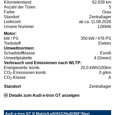
Kilometerstand
62.839 km
Anzahl der Türen
5
Farbe
Grau
Standort
Zentrallager
Lieferzeit
ab ca. 11.08.2026
Unsere Nummer
128946
Motor:
kW / PS
350 kW / 476 PS
Treibstoff
Elektro
Umweltnormen:
Schadstoffklasse
Euro6
Umweltplakette
4 (Green)
Verbrauch und Emissionen nach WLTP:
Energieverbr. komb.
20,0 kWh/100km
CO
-Emissionen komb.
0 g/km
2
CO
-Klasse
A
2
Standort
Zentrallager
Details zum Audi e-tron GT anzeigen
Audi e-tron GT Q Matrix/Luft/ACC/HuD/360°/Navi