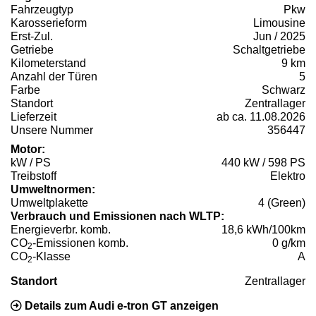
Fahrzeugtyp
Pkw
Karosserieform
Limousine
Erst-Zul.
Jun / 2025
Getriebe
Schaltgetriebe
Kilometerstand
9 km
Anzahl der Türen
5
Farbe
Schwarz
Standort
Zentrallager
Lieferzeit
ab ca. 11.08.2026
Unsere Nummer
356447
Motor:
kW / PS
440 kW / 598 PS
Treibstoff
Elektro
Umweltnormen:
Umweltplakette
4 (Green)
Verbrauch und Emissionen nach WLTP:
Energieverbr. komb.
18,6 kWh/100km
CO
-Emissionen komb.
0 g/km
2
CO
-Klasse
A
2
Standort
Zentrallager
Details zum Audi e-tron GT anzeigen