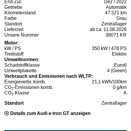
Erst-Zul.
Dez / 2022
Getriebe
Automatik
Kilometerstand
47.521 km
Farbe
Grau
Standort
Zentrallager
Lieferzeit
ab ca. 11.08.2026
Unsere Nummer
38071 KR
Motor:
kW / PS
350 kW / 476 PS
Treibstoff
Elektro
Umweltnormen:
Schadstoffklasse
Euro6
Umweltplakette
4 (Green)
Verbrauch und Emissionen nach WLTP:
Energieverbr. komb.
21,1 kWh/100km
CO
-Emissionen komb.
0 g/km
2
CO
-Klasse
A
2
Standort
Zentrallager
Details zum Audi e-tron GT anzeigen