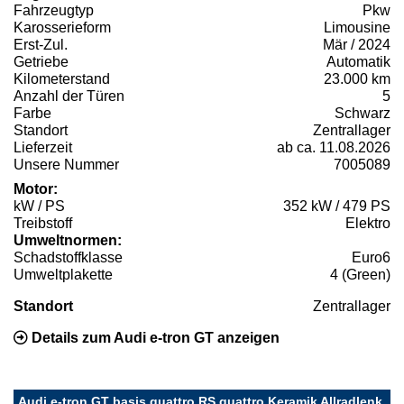
Fahrzeugtyp
Pkw
Karosserieform
Limousine
Erst-Zul.
Mär / 2024
Getriebe
Automatik
Kilometerstand
23.000 km
Anzahl der Türen
5
Farbe
Schwarz
Standort
Zentrallager
Lieferzeit
ab ca. 11.08.2026
Unsere Nummer
7005089
Motor:
kW / PS
352 kW / 479 PS
Treibstoff
Elektro
Umweltnormen:
Schadstoffklasse
Euro6
Umweltplakette
4 (Green)
Standort
Zentrallager
Details zum Audi e-tron GT anzeigen
Audi e-tron GT basis quattro RS quattro Keramik Allradlenk