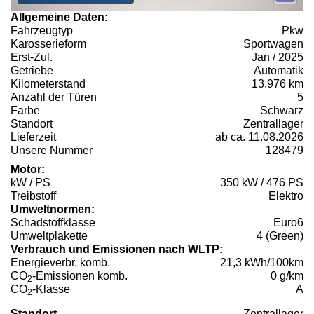
Allgemeine Daten:
Fahrzeugtyp
Pkw
Karosserieform
Sportwagen
Erst-Zul.
Jan / 2025
Getriebe
Automatik
Kilometerstand
13.976 km
Anzahl der Türen
5
Farbe
Schwarz
Standort
Zentrallager
Lieferzeit
ab ca. 11.08.2026
Unsere Nummer
128479
Motor:
kW / PS
350 kW / 476 PS
Treibstoff
Elektro
Umweltnormen:
Schadstoffklasse
Euro6
Umweltplakette
4 (Green)
Verbrauch und Emissionen nach WLTP:
Energieverbr. komb.
21,3 kWh/100km
CO
-Emissionen komb.
0 g/km
2
CO
-Klasse
A
2
Standort
Zentrallager