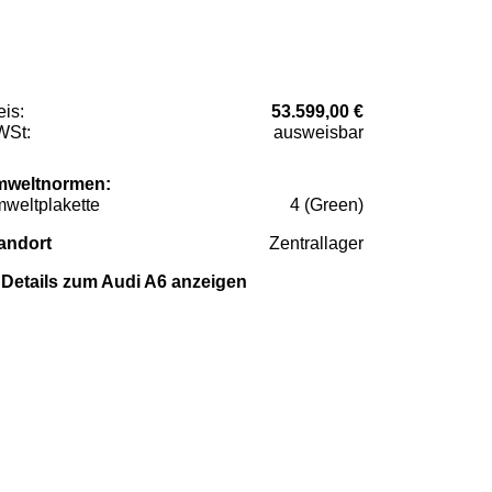
eis:
53.599,00 €
St:
ausweisbar
weltnormen:
weltplakette
4 (Green)
andort
Zentrallager
Details zum Audi A6 anzeigen