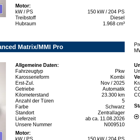
Motor:
kW / PS
150 kW / 204 PS
Treibstoff
Diesel
Hubraum
1.968 cm³
Pr
vanced Matrix/MMI Pro
MW
Allgemeine Daten:
Um
Fahrzeugtyp
Pkw
Um
Karosserieform
Kombi
Ve
Erst-Zul.
Nov / 2025
Kr
Getriebe
Automatik
C
Kilometerstand
23.300 km
C
Anzahl der Türen
5
St
Farbe
Schwarz
Standort
Zentrallager
Lieferzeit
ab ca. 11.08.2026
Unsere Nummer
N009510
Motor:
kW / PS
150 kW / 204 PS