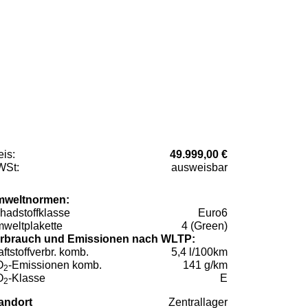
eis:
49.999,00 €
St:
ausweisbar
weltnormen:
hadstoffklasse
Euro6
weltplakette
4 (Green)
rbrauch und Emissionen nach WLTP:
aftstoffverbr. komb.
5,4 l/100km
O
-Emissionen komb.
141 g/km
2
O
-Klasse
E
2
andort
Zentrallager