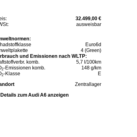
eis:
32.499,00 €
St:
ausweisbar
weltnormen:
hadstoffklasse
Euro6d
weltplakette
4 (Green)
rbrauch und Emissionen nach WLTP:
aftstoffverbr. komb.
5,7 l/100km
O
-Emissionen komb.
148 g/km
2
O
-Klasse
E
2
andort
Zentrallager
Details zum Audi A6 anzeigen