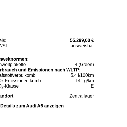
eis:
55.299,00 €
St:
ausweisbar
weltnormen:
weltplakette
4 (Green)
rbrauch und Emissionen nach WLTP:
aftstoffverbr. komb.
5,4 l/100km
O
-Emissionen komb.
141 g/km
2
O
-Klasse
E
2
andort
Zentrallager
Details zum Audi A6 anzeigen