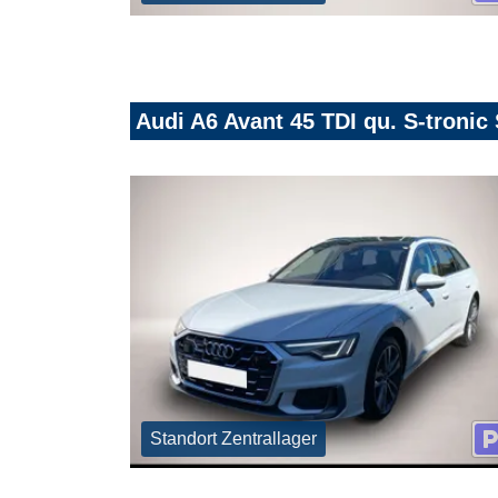
Audi A6 Avant 45 TDI qu. S-troni
Standort Zentrallager