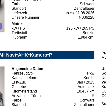
Farbe
Schwarz
Standort
Zentrallager
Lieferzeit
ab ca. 11.08.2026
Unsere Nummer
N036228
Motor:
kW / PS
195 kW / 265 PS
Treibstoff
Benzin
Hubraum
1.984 cm³
Pr
-MMI Navi*AHK*Kamera*P
MW
Allgemeine Daten:
Um
Fahrzeugtyp
Pkw
Sc
Karosserieform
Kombi
Um
Erst-Zul.
Jan / 2025
Ve
Getriebe
Automatik
Kr
Kilometerstand
18.437 km
C
Anzahl der Türen
5
C
Farbe
Schwarz
St
Standort
Zentrallager