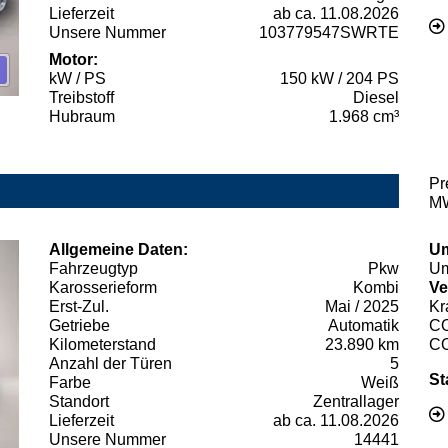
Lieferzeit
ab ca. 11.08.2026
Unsere Nummer
103779547SWRTE
Motor:
kW / PS
150 kW / 204 PS
Treibstoff
Diesel
Hubraum
1.968 cm³
Pr
MW
Allgemeine Daten:
Um
Fahrzeugtyp
Pkw
Um
Karosserieform
Kombi
Ve
Erst-Zul.
Mai / 2025
Kr
Getriebe
Automatik
C
Kilometerstand
23.890 km
C
Anzahl der Türen
5
St
Farbe
Weiß
Standort
Zentrallager
Lieferzeit
ab ca. 11.08.2026
Unsere Nummer
14441