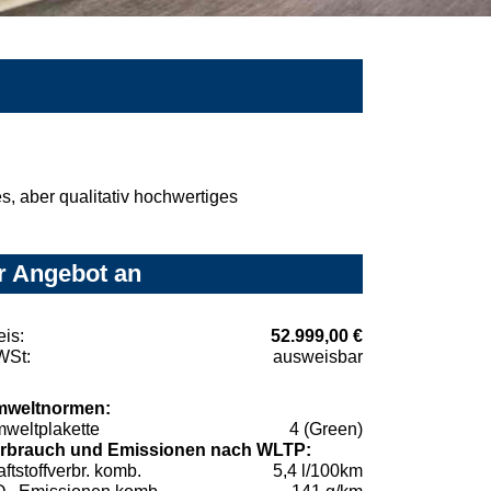
, aber qualitativ hochwertiges
hr Angebot an
eis:
52.999,00 €
St:
ausweisbar
weltnormen:
weltplakette
4 (Green)
rbrauch und Emissionen nach WLTP:
aftstoffverbr. komb.
5,4 l/100km