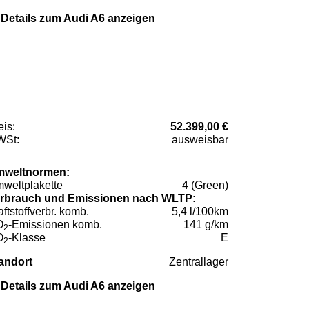
Details zum Audi A6 anzeigen
eis:
52.399,00 €
St:
ausweisbar
weltnormen:
weltplakette
4 (Green)
rbrauch und Emissionen nach WLTP:
aftstoffverbr. komb.
5,4 l/100km
O
-Emissionen komb.
141 g/km
2
O
-Klasse
E
2
andort
Zentrallager
Details zum Audi A6 anzeigen