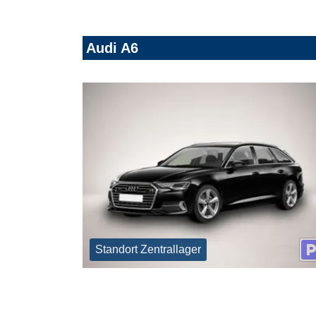
Audi A6
Standort Zentrallager