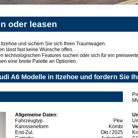
en oder leasen
 Itzehoe und sichern Sie sich Ihren Traumwagen.
n lässt fast keine Wünsche offen.
 technologischen Features suchen oder sich für ein preiswertes
nen eine breite Palette an Optionen.
di A6 Modelle in Itzehoe und fordern Sie I
Pr
MW
Allgemeine Daten:
Um
Fahrzeugtyp
Pkw
Um
Karosserieform
Kombi
Ve
Erst-Zul.
Okt / 2025
Kr