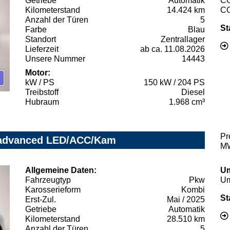
Getriebe
Automatik
C
Kilometerstand
14.424 km
C
Anzahl der Türen
5
St
Farbe
Blau
Standort
Zentrallager
Lieferzeit
ab ca. 11.08.2026
Unsere Nummer
14443
Motor:
kW / PS
150 kW / 204 PS
Treibstoff
Diesel
Hubraum
1.968 cm³
Pr
c advanced LED/ACC/Kam
MW
Allgemeine Daten:
Um
Fahrzeugtyp
Pkw
Um
Karosserieform
Kombi
St
Erst-Zul.
Mai / 2025
Getriebe
Automatik
Kilometerstand
28.510 km
Anzahl der Türen
5