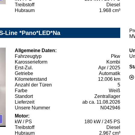
Treibstoff
Diesel
Hubraum
1.968 cm³
Pr
c S-Line *Pano*LED*Na
MW
Allgemeine Daten:
Um
Fahrzeugtyp
Pkw
Um
Karosserieform
Kombi
St
Erst-Zul.
Apr / 2025
Getriebe
Automatik
Kilometerstand
12.006 km
Anzahl der Türen
5
Farbe
Weiß
Standort
Zentrallager
Lieferzeit
ab ca. 11.08.2026
Unsere Nummer
N042946
Motor:
kW / PS
180 kW / 245 PS
Treibstoff
Diesel
Hubraum
2.967 cm³