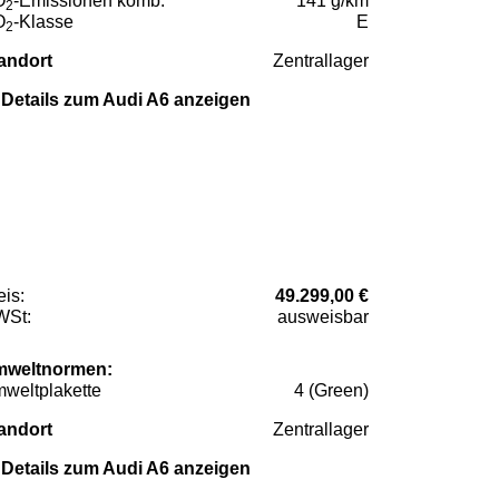
O
-Emissionen komb.
141 g/km
2
O
-Klasse
E
2
andort
Zentrallager
Details zum Audi A6 anzeigen
eis:
49.299,00 €
St:
ausweisbar
weltnormen:
weltplakette
4 (Green)
andort
Zentrallager
Details zum Audi A6 anzeigen