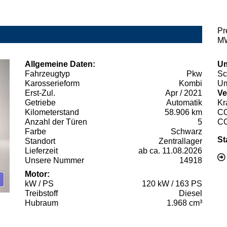
Pr
MW
Allgemeine Daten:
Um
Fahrzeugtyp
Pkw
Sc
Karosserieform
Kombi
Um
Erst-Zul.
Apr / 2021
Ve
Getriebe
Automatik
Kr
Kilometerstand
58.906 km
C
Anzahl der Türen
5
C
Farbe
Schwarz
St
Standort
Zentrallager
Lieferzeit
ab ca. 11.08.2026
Unsere Nummer
14918
Motor:
kW / PS
120 kW / 163 PS
Treibstoff
Diesel
Hubraum
1.968 cm³