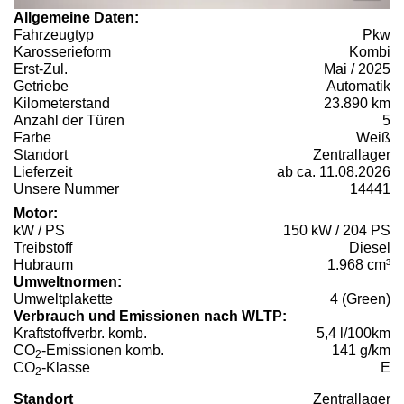
Allgemeine Daten:
Fahrzeugtyp
Pkw
Karosserieform
Kombi
Erst-Zul.
Mai / 2025
Getriebe
Automatik
Kilometerstand
23.890 km
Anzahl der Türen
5
Farbe
Weiß
Standort
Zentrallager
Lieferzeit
ab ca. 11.08.2026
Unsere Nummer
14441
Motor:
kW / PS
150 kW / 204 PS
Treibstoff
Diesel
Hubraum
1.968 cm³
Umweltnormen:
Umweltplakette
4 (Green)
Verbrauch und Emissionen nach WLTP:
Kraftstoffverbr. komb.
5,4 l/100km
CO
-Emissionen komb.
141 g/km
2
CO
-Klasse
E
2
Standort
Zentrallager