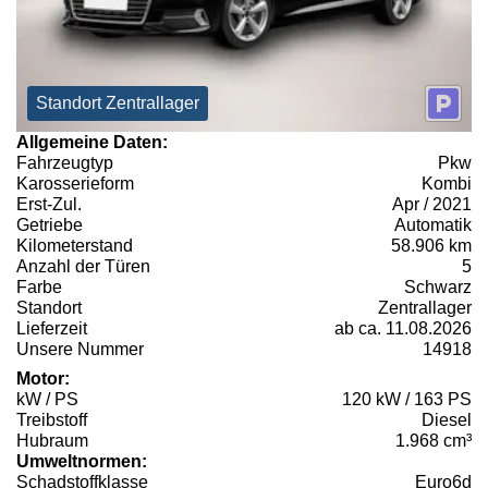
Standort Zentrallager
Allgemeine Daten:
Fahrzeugtyp
Pkw
Karosserieform
Kombi
Erst-Zul.
Apr / 2021
Getriebe
Automatik
Kilometerstand
58.906 km
Anzahl der Türen
5
Farbe
Schwarz
Standort
Zentrallager
Lieferzeit
ab ca. 11.08.2026
Unsere Nummer
14918
Motor:
kW / PS
120 kW / 163 PS
Treibstoff
Diesel
Hubraum
1.968 cm³
Umweltnormen:
Schadstoffklasse
Euro6d