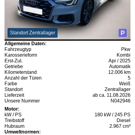
Standort Zentrallager
Allgemeine Daten:
Fahrzeugtyp
Pkw
Karosserieform
Kombi
Erst-Zul.
Apr / 2025
Getriebe
Automatik
Kilometerstand
12.006 km
Anzahl der Türen
5
Farbe
Weiß
Standort
Zentrallager
Lieferzeit
ab ca. 11.08.2026
Unsere Nummer
N042946
Motor:
kW / PS
180 kW / 245 PS
Treibstoff
Diesel
Hubraum
2.967 cm³
Umweltnormen: