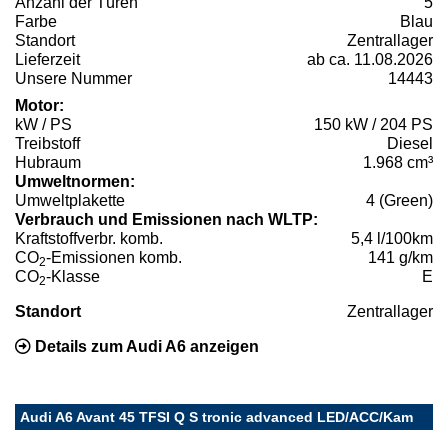
Anzahl der Türen
5
Farbe
Blau
Standort
Zentrallager
Lieferzeit
ab ca. 11.08.2026
Unsere Nummer
14443
Motor:
kW / PS
150 kW / 204 PS
Treibstoff
Diesel
Hubraum
1.968 cm³
Umweltnormen:
Umweltplakette
4 (Green)
Verbrauch und Emissionen nach WLTP:
Kraftstoffverbr. komb.
5,4 l/100km
CO
-Emissionen komb.
141 g/km
2
CO
-Klasse
E
2
Standort
Zentrallager
Details zum Audi A6 anzeigen
Audi A6 Avant 45 TFSI Q S tronic advanced LED/ACC/Kam