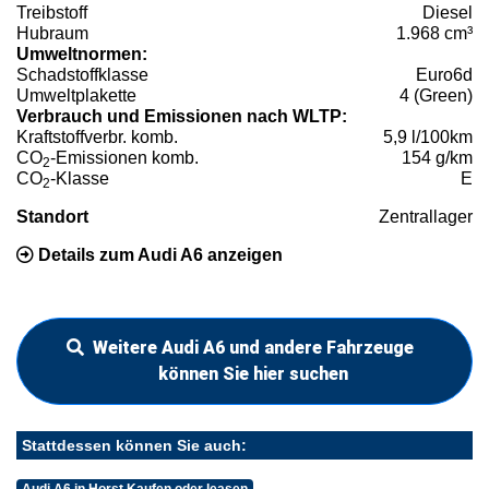
Treibstoff
Diesel
Hubraum
1.968 cm³
Umweltnormen:
Schadstoffklasse
Euro6d
Umweltplakette
4 (Green)
Verbrauch und Emissionen nach WLTP:
Kraftstoffverbr. komb.
5,9 l/100km
CO
-Emissionen komb.
154 g/km
2
CO
-Klasse
E
2
Standort
Zentrallager
Details zum Audi A6 anzeigen
Weitere Audi A6 und andere Fahrzeuge
können Sie hier suchen
Stattdessen können Sie auch:
Audi A6 in Horst Kaufen oder leasen