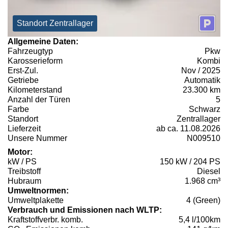
Standort Zentrallager
Allgemeine Daten:
Fahrzeugtyp
Pkw
Karosserieform
Kombi
Erst-Zul.
Nov / 2025
Getriebe
Automatik
Kilometerstand
23.300 km
Anzahl der Türen
5
Farbe
Schwarz
Standort
Zentrallager
Lieferzeit
ab ca. 11.08.2026
Unsere Nummer
N009510
Motor:
kW / PS
150 kW / 204 PS
Treibstoff
Diesel
Hubraum
1.968 cm³
Umweltnormen:
Umweltplakette
4 (Green)
Verbrauch und Emissionen nach WLTP:
Kraftstoffverbr. komb.
5,4 l/100km