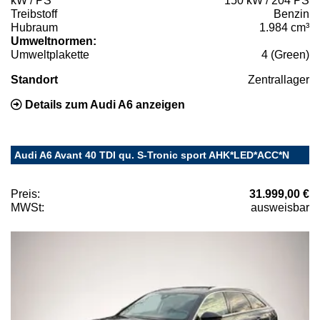
kW / PS
150 kW / 204 PS
Treibstoff
Benzin
Hubraum
1.984 cm³
Umweltnormen:
Umweltplakette
4 (Green)
Standort
Zentrallager
Details zum Audi A6 anzeigen
Audi A6 Avant 40 TDI qu. S-Tronic sport AHK*LED*ACC*N
Preis:
31.999,00 €
MWSt:
ausweisbar