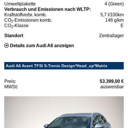
Umweltplakette
4 (Green)
Verbrauch und Emissionen nach WLTP:
Kraftstoffverbr. komb.
5,7 l/100km
CO
-Emissionen komb.
148 g/km
2
CO
-Klasse
E
2
Standort
Zentrallager
Details zum Audi A6 anzeigen
Audi A6 Avant TFSI S-Tronic Design*Head_up*Matrix
Preis:
53.399,00 €
MWSt:
ausweisbar