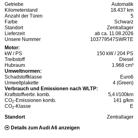
Getriebe
Automatik
Kilometerstand
18.437 km
Anzahl der Türen
5
Farbe
Schwarz
Standort
Zentrallager
Lieferzeit
ab ca. 11.08.2026
Unsere Nummer
103779547SWRTE
Motor:
kW / PS
150 kW / 204 PS
Treibstoff
Diesel
Hubraum
1.968 cm³
Umweltnormen:
Schadstoffklasse
Euro6
Umweltplakette
4 (Green)
Verbrauch und Emissionen nach WLTP:
Kraftstoffverbr. komb.
5,4 l/100km
CO
-Emissionen komb.
141 g/km
2
CO
-Klasse
E
2
Standort
Zentrallager
Details zum Audi A6 anzeigen