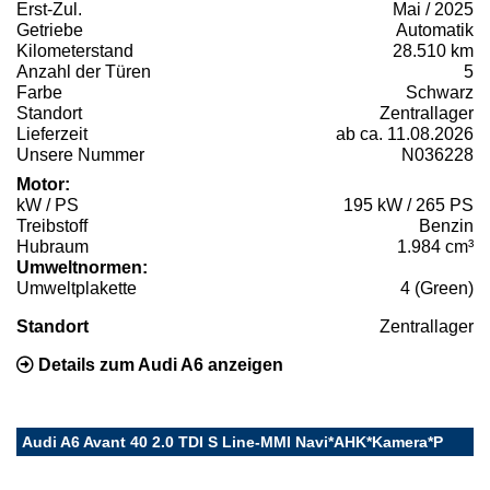
Erst-Zul.
Mai / 2025
Getriebe
Automatik
Kilometerstand
28.510 km
Anzahl der Türen
5
Farbe
Schwarz
Standort
Zentrallager
Lieferzeit
ab ca. 11.08.2026
Unsere Nummer
N036228
Motor:
kW / PS
195 kW / 265 PS
Treibstoff
Benzin
Hubraum
1.984 cm³
Umweltnormen:
Umweltplakette
4 (Green)
Standort
Zentrallager
Details zum Audi A6 anzeigen
Audi A6 Avant 40 2.0 TDI S Line-MMI Navi*AHK*Kamera*P