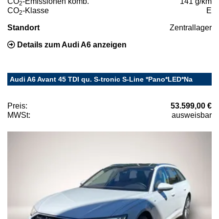
CO
-Emissionen komb.
141 g/km
2
CO
-Klasse
E
2
Standort
Zentrallager
Details zum Audi A6 anzeigen
Audi A6 Avant 45 TDI qu. S-tronic S-Line *Pano*LED*Na
Preis:
53.599,00 €
MWSt:
ausweisbar