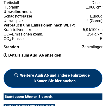
Treibstoff
Diesel
Hubraum
1.968 cm³
Umweltnormen:
Schadstoffklasse
Euro6d
Umweltplakette
4 (Green)
Verbrauch und Emissionen nach WLTP:
Kraftstoffverbr. komb.
5,9 l/100km
CO
-Emissionen komb.
154 g/km
2
CO
-Klasse
E
2
Standort
Zentrallager
Details zum Audi A6 anzeigen
Weitere Audi A6 und andere Fahrzeuge
können Sie hier suchen
Stattdessen können Sie auch:
Audi A6 in Horst Kaufen oder leasen