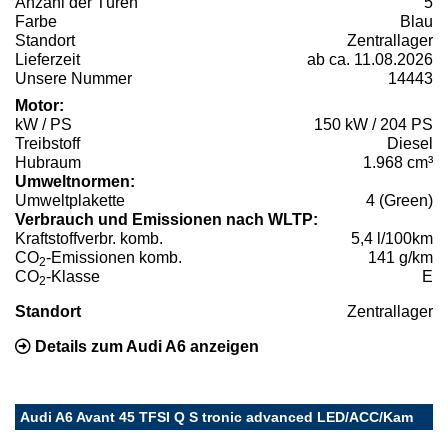
Anzahl der Türen
5
Farbe
Blau
Standort
Zentrallager
Lieferzeit
ab ca. 11.08.2026
Unsere Nummer
14443
Motor:
kW / PS
150 kW / 204 PS
Treibstoff
Diesel
Hubraum
1.968 cm³
Umweltnormen:
Umweltplakette
4 (Green)
Verbrauch und Emissionen nach WLTP:
Kraftstoffverbr. komb.
5,4 l/100km
CO
-Emissionen komb.
141 g/km
2
CO
-Klasse
E
2
Standort
Zentrallager
Details zum Audi A6 anzeigen
Audi A6 Avant 45 TFSI Q S tronic advanced LED/ACC/Kam