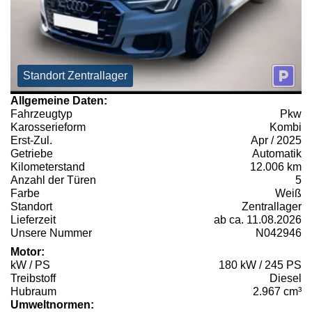
Standort Zentrallager
Allgemeine Daten:
Fahrzeugtyp
Pkw
Karosserieform
Kombi
Erst-Zul.
Apr / 2025
Getriebe
Automatik
Kilometerstand
12.006 km
Anzahl der Türen
5
Farbe
Weiß
Standort
Zentrallager
Lieferzeit
ab ca. 11.08.2026
Unsere Nummer
N042946
Motor:
kW / PS
180 kW / 245 PS
Treibstoff
Diesel
Hubraum
2.967 cm³
Umweltnormen: