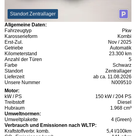
Standort Zentrallager
Allgemeine Daten:
Fahrzeugtyp
Pkw
Karosserieform
Kombi
Erst-Zul.
Nov / 2025
Getriebe
Automatik
Kilometerstand
23.300 km
Anzahl der Türen
5
Farbe
Schwarz
Standort
Zentrallager
Lieferzeit
ab ca. 11.08.2026
Unsere Nummer
N009510
Motor:
kW / PS
150 kW / 204 PS
Treibstoff
Diesel
Hubraum
1.968 cm³
Umweltnormen:
Umweltplakette
4 (Green)
Verbrauch und Emissionen nach WLTP:
Kraftstoffverbr. komb.
5,4 l/100km