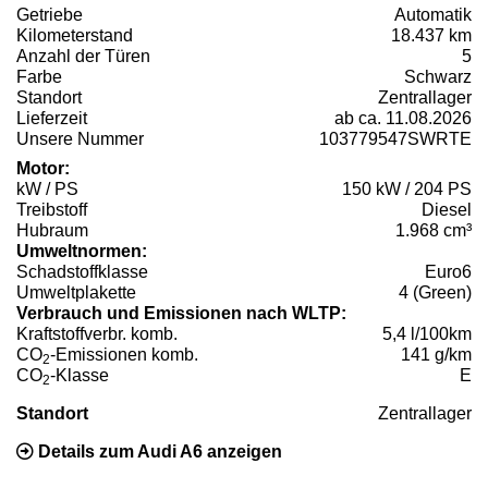
Getriebe
Automatik
Kilometerstand
18.437 km
Anzahl der Türen
5
Farbe
Schwarz
Standort
Zentrallager
Lieferzeit
ab ca. 11.08.2026
Unsere Nummer
103779547SWRTE
Motor:
kW / PS
150 kW / 204 PS
Treibstoff
Diesel
Hubraum
1.968 cm³
Umweltnormen:
Schadstoffklasse
Euro6
Umweltplakette
4 (Green)
Verbrauch und Emissionen nach WLTP:
Kraftstoffverbr. komb.
5,4 l/100km
CO
-Emissionen komb.
141 g/km
2
CO
-Klasse
E
2
Standort
Zentrallager
Details zum Audi A6 anzeigen