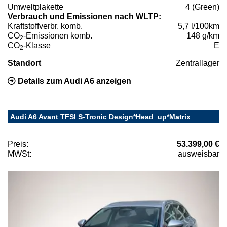
Umweltplakette
4 (Green)
Verbrauch und Emissionen nach WLTP:
Kraftstoffverbr. komb.
5,7 l/100km
CO
-Emissionen komb.
148 g/km
2
CO
-Klasse
E
2
Standort
Zentrallager
Details zum Audi A6 anzeigen
Audi A6 Avant TFSI S-Tronic Design*Head_up*Matrix
Preis:
53.399,00 €
MWSt:
ausweisbar