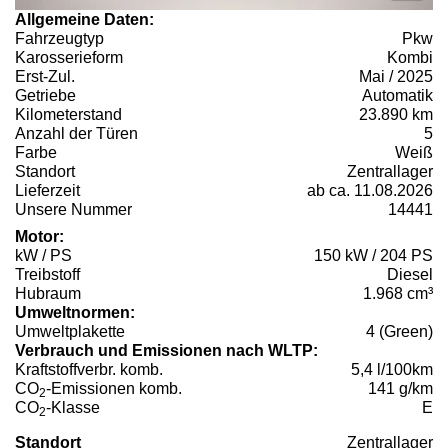
Allgemeine Daten:
Fahrzeugtyp
Pkw
Karosserieform
Kombi
Erst-Zul.
Mai / 2025
Getriebe
Automatik
Kilometerstand
23.890 km
Anzahl der Türen
5
Farbe
Weiß
Standort
Zentrallager
Lieferzeit
ab ca. 11.08.2026
Unsere Nummer
14441
Motor:
kW / PS
150 kW / 204 PS
Treibstoff
Diesel
Hubraum
1.968 cm³
Umweltnormen:
Umweltplakette
4 (Green)
Verbrauch und Emissionen nach WLTP:
Kraftstoffverbr. komb.
5,4 l/100km
CO
-Emissionen komb.
141 g/km
2
CO
-Klasse
E
2
Standort
Zentrallager