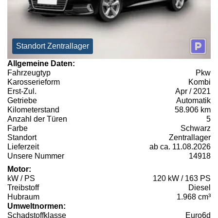
Standort Zentrallager
Allgemeine Daten:
Fahrzeugtyp
Pkw
Karosserieform
Kombi
Erst-Zul.
Apr / 2021
Getriebe
Automatik
Kilometerstand
58.906 km
Anzahl der Türen
5
Farbe
Schwarz
Standort
Zentrallager
Lieferzeit
ab ca. 11.08.2026
Unsere Nummer
14918
Motor:
kW / PS
120 kW / 163 PS
Treibstoff
Diesel
Hubraum
1.968 cm³
Umweltnormen:
Schadstoffklasse
Euro6d