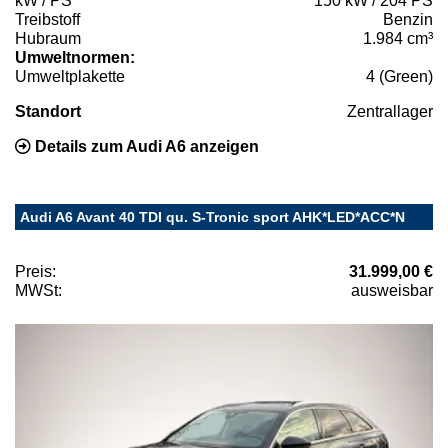
kW / PS
150 kW / 204 PS
Treibstoff
Benzin
Hubraum
1.984 cm³
Umweltnormen:
Umweltplakette
4 (Green)
Standort
Zentrallager
Details zum Audi A6 anzeigen
Audi A6 Avant 40 TDI qu. S-Tronic sport AHK*LED*ACC*N
Preis:
31.999,00 €
MWSt:
ausweisbar