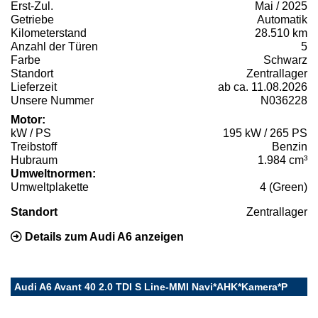
Erst-Zul.
Mai / 2025
Getriebe
Automatik
Kilometerstand
28.510 km
Anzahl der Türen
5
Farbe
Schwarz
Standort
Zentrallager
Lieferzeit
ab ca. 11.08.2026
Unsere Nummer
N036228
Motor:
kW / PS
195 kW / 265 PS
Treibstoff
Benzin
Hubraum
1.984 cm³
Umweltnormen:
Umweltplakette
4 (Green)
Standort
Zentrallager
Details zum Audi A6 anzeigen
Audi A6 Avant 40 2.0 TDI S Line-MMI Navi*AHK*Kamera*P