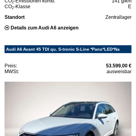
CO
-Emissionen komb.
141 g/km
2
CO
-Klasse
E
2
Standort
Zentrallager
Details zum Audi A6 anzeigen
Audi A6 Avant 45 TDI qu. S-tronic S-Line *Pano*LED*Na
Preis:
53.599,00 €
MWSt:
ausweisbar