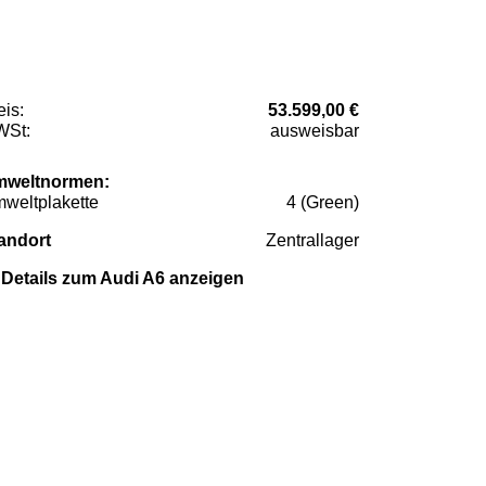
eis:
53.599,00 €
St:
ausweisbar
weltnormen:
weltplakette
4 (Green)
andort
Zentrallager
Details zum Audi A6 anzeigen