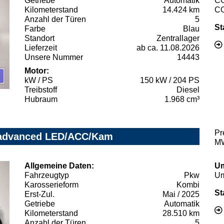
Getriebe
Automatik
C
Kilometerstand
14.424 km
C
Anzahl der Türen
5
St
Farbe
Blau
Standort
Zentrallager
Lieferzeit
ab ca. 11.08.2026
Unsere Nummer
14443
Motor:
kW / PS
150 kW / 204 PS
Treibstoff
Diesel
Hubraum
1.968 cm³
Pr
c advanced LED/ACC/Kam
MW
Allgemeine Daten:
Um
Fahrzeugtyp
Pkw
Um
Karosserieform
Kombi
St
Erst-Zul.
Mai / 2025
Getriebe
Automatik
Kilometerstand
28.510 km
Anzahl der Türen
5