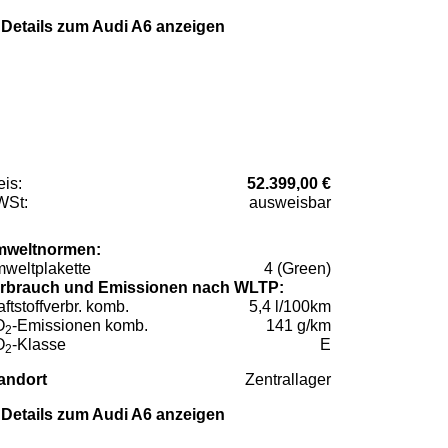
Details zum Audi A6 anzeigen
eis:
52.399,00 €
St:
ausweisbar
weltnormen:
weltplakette
4 (Green)
rbrauch und Emissionen nach WLTP:
aftstoffverbr. komb.
5,4 l/100km
O
-Emissionen komb.
141 g/km
2
O
-Klasse
E
2
andort
Zentrallager
Details zum Audi A6 anzeigen