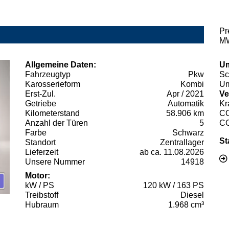
Pr
MW
Allgemeine Daten:
Um
Fahrzeugtyp
Pkw
Sc
Karosserieform
Kombi
Um
Erst-Zul.
Apr / 2021
Ve
Getriebe
Automatik
Kr
Kilometerstand
58.906 km
C
Anzahl der Türen
5
C
Farbe
Schwarz
St
Standort
Zentrallager
Lieferzeit
ab ca. 11.08.2026
Unsere Nummer
14918
Motor:
kW / PS
120 kW / 163 PS
Treibstoff
Diesel
Hubraum
1.968 cm³