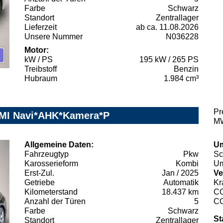
Farbe
Schwarz
Standort
Zentrallager
Lieferzeit
ab ca. 11.08.2026
Unsere Nummer
N036228
Motor:
kW / PS
195 kW / 265 PS
Treibstoff
Benzin
Hubraum
1.984 cm³
Pr
-MMI Navi*AHK*Kamera*P
MW
Allgemeine Daten:
Um
Fahrzeugtyp
Pkw
Sc
Karosserieform
Kombi
Um
Erst-Zul.
Jan / 2025
Ve
Getriebe
Automatik
Kr
Kilometerstand
18.437 km
C
Anzahl der Türen
5
C
Farbe
Schwarz
St
Standort
Zentrallager