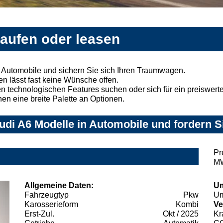
kaufen oder leasen
 Automobile und sichern Sie sich Ihren Traumwagen.
n lässt fast keine Wünsche offen.
 technologischen Features suchen oder sich für ein preiswertes
nen eine breite Palette an Optionen.
di A6 Modelle in Automobile und fordern S
Pr
MW
Allgemeine Daten:
Um
Fahrzeugtyp
Pkw
Um
Karosserieform
Kombi
Ve
Erst-Zul.
Okt / 2025
Kr