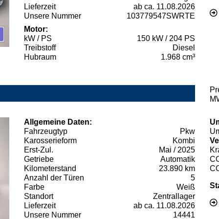
Lieferzeit
ab ca. 11.08.2026
Unsere Nummer
103779547SWRTE
Motor:
kW / PS
150 kW / 204 PS
Treibstoff
Diesel
Hubraum
1.968 cm³
Pr
MW
Allgemeine Daten:
Um
Fahrzeugtyp
Pkw
Um
Karosserieform
Kombi
Ve
Erst-Zul.
Mai / 2025
Kr
Getriebe
Automatik
C
Kilometerstand
23.890 km
C
Anzahl der Türen
5
St
Farbe
Weiß
Standort
Zentrallager
Lieferzeit
ab ca. 11.08.2026
Unsere Nummer
14441