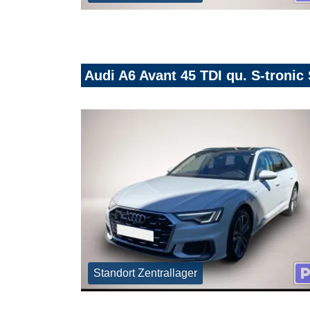
Audi A6 Avant 45 TDI qu. S-troni
Standort Zentrallager