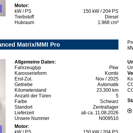
Motor:
kW / PS
150 kW / 204 PS
Treibstoff
Diesel
Hubraum
1.968 cm³
Pr
vanced Matrix/MMI Pro
MW
Allgemeine Daten:
Um
Fahrzeugtyp
Pkw
Um
Karosserieform
Kombi
Ve
Erst-Zul.
Nov / 2025
Kr
Getriebe
Automatik
C
Kilometerstand
23.300 km
C
Anzahl der Türen
5
St
Farbe
Schwarz
Standort
Zentrallager
Lieferzeit
ab ca. 11.08.2026
Unsere Nummer
N009510
Motor:
kW / PS
150 kW / 204 PS