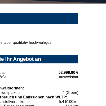
, aber qualitativ hochwertiges
ie Ihr Angebot an
eis:
52.999,00 €
St:
ausweisbar
weltnormen:
weltplakette
4 (Green)
rbrauch und Emissionen nach WLTP:
aftstoffverbr. komb.
5,4 l/100km