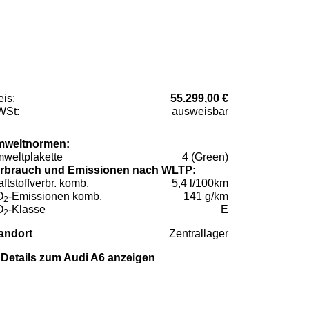
eis:
55.299,00 €
St:
ausweisbar
weltnormen:
weltplakette
4 (Green)
rbrauch und Emissionen nach WLTP:
aftstoffverbr. komb.
5,4 l/100km
O
-Emissionen komb.
141 g/km
2
O
-Klasse
E
2
andort
Zentrallager
Details zum Audi A6 anzeigen