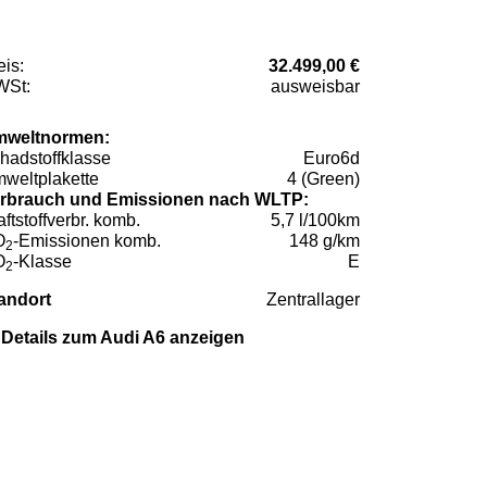
eis:
32.499,00 €
St:
ausweisbar
weltnormen:
hadstoffklasse
Euro6d
weltplakette
4 (Green)
rbrauch und Emissionen nach WLTP:
aftstoffverbr. komb.
5,7 l/100km
O
-Emissionen komb.
148 g/km
2
O
-Klasse
E
2
andort
Zentrallager
Details zum Audi A6 anzeigen