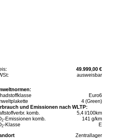
eis:
49.999,00 €
St:
ausweisbar
weltnormen:
hadstoffklasse
Euro6
weltplakette
4 (Green)
rbrauch und Emissionen nach WLTP:
aftstoffverbr. komb.
5,4 l/100km
O
-Emissionen komb.
141 g/km
2
O
-Klasse
E
2
andort
Zentrallager