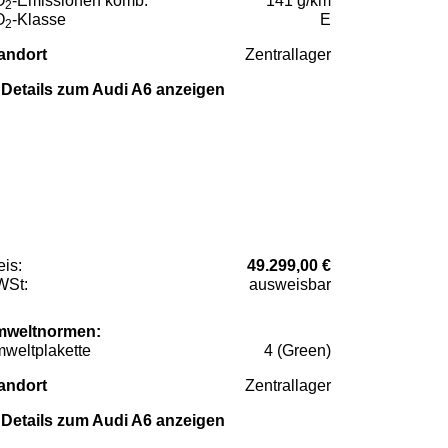
O
-Emissionen komb.
141 g/km
2
O
-Klasse
E
2
andort
Zentrallager
Details zum Audi A6 anzeigen
eis:
49.299,00 €
St:
ausweisbar
weltnormen:
weltplakette
4 (Green)
andort
Zentrallager
Details zum Audi A6 anzeigen