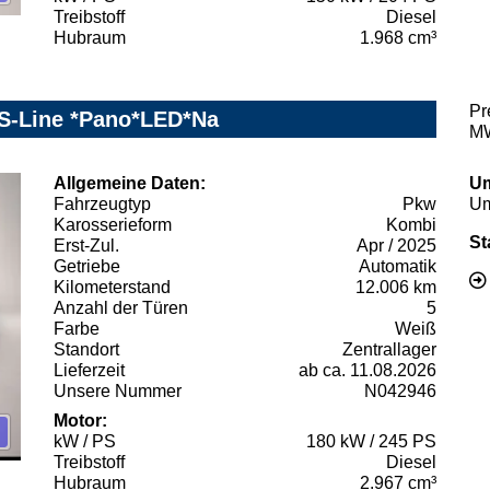
Treibstoff
Diesel
Hubraum
1.968 cm³
Pr
c S-Line *Pano*LED*Na
MW
Allgemeine Daten:
Um
Fahrzeugtyp
Pkw
Um
Karosserieform
Kombi
St
Erst-Zul.
Apr / 2025
Getriebe
Automatik
Kilometerstand
12.006 km
Anzahl der Türen
5
Farbe
Weiß
Standort
Zentrallager
Lieferzeit
ab ca. 11.08.2026
Unsere Nummer
N042946
Motor:
kW / PS
180 kW / 245 PS
Treibstoff
Diesel
Hubraum
2.967 cm³