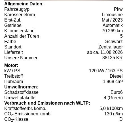
Allgemeine Daten:
Fahrzeugtyp
Pkw
Karosserieform
Limousine
Erst-Zul.
Mai / 2023
Getriebe
Automatik
Kilometerstand
70.269 km
Anzahl der Türen
5
Farbe
Schwarz
Standort
Zentrallager
Lieferzeit
ab ca. 11.08.2026
Unsere Nummer
38135 KR
Motor:
kW / PS
120 kW / 163 PS
Treibstoff
Diesel
Hubraum
1.968 cm³
Umweltnormen:
Schadstoffklasse
Euro6
Umweltplakette
4 (Green)
Verbrauch und Emissionen nach WLTP:
Kraftstoffverbr. komb.
5,0 l/100km
CO
-Emissionen komb.
130 g/km
2
CO
-Klasse
D
2