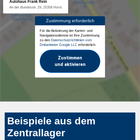
Autohaus Frank Rein
An der Bundesstr. 29, 25358 Horst
Zustimmung erforderlich
Für die Aktivierung der Karten- und
Navigationsdienste ist Ihre Zustimmung
zu den
Datenschutzrichtlinien vom
Drittanbieter Google LLC
erforderlich.
Zustimmen
und aktivieren
Beispiele aus dem
Zentrallager