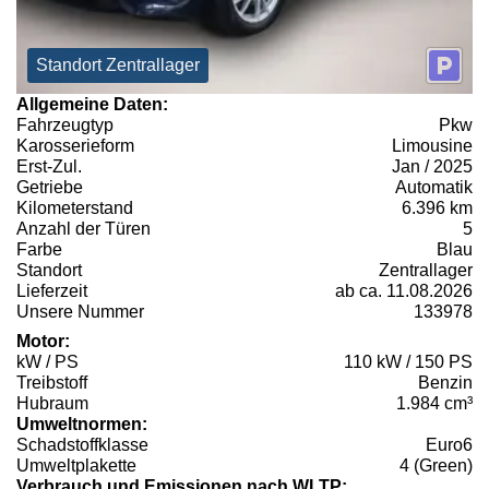
Standort Zentrallager
Allgemeine Daten:
Fahrzeugtyp
Pkw
Karosserieform
Limousine
Erst-Zul.
Jan / 2025
Getriebe
Automatik
Kilometerstand
6.396 km
Anzahl der Türen
5
Farbe
Blau
Standort
Zentrallager
Lieferzeit
ab ca. 11.08.2026
Unsere Nummer
133978
Motor:
kW / PS
110 kW / 150 PS
Treibstoff
Benzin
Hubraum
1.984 cm³
Umweltnormen:
Schadstoffklasse
Euro6
Umweltplakette
4 (Green)
Verbrauch und Emissionen nach WLTP: