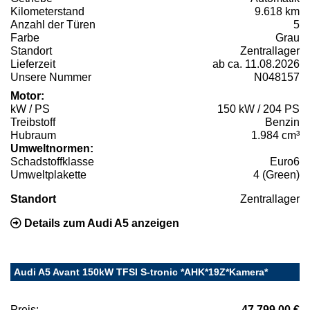
Kilometerstand
9.618 km
Anzahl der Türen
5
Farbe
Grau
Standort
Zentrallager
Lieferzeit
ab ca. 11.08.2026
Unsere Nummer
N048157
Motor:
kW / PS
150 kW / 204 PS
Treibstoff
Benzin
Hubraum
1.984 cm³
Umweltnormen:
Schadstoffklasse
Euro6
Umweltplakette
4 (Green)
Standort
Zentrallager
Details zum Audi A5 anzeigen
Audi A5 Avant 150kW TFSI S-tronic *AHK*19Z*Kamera*
Preis:
47.799,00 €