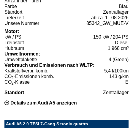
Anzahl der Türen
5
Farbe
Blau
Standort
Zentrallager
Lieferzeit
ab ca. 11.08.2026
Unsere Nummer
85342_GW_MUE-V
Motor:
kW / PS
150 kW / 204 PS
Treibstoff
Diesel
Hubraum
1.968 cm³
Umweltnormen:
Umweltplakette
4 (Green)
Verbrauch und Emissionen nach WLTP:
Kraftstoffverbr. komb.
5,4 l/100km
CO
-Emissionen komb.
143 g/km
2
CO
-Klasse
E
2
Standort
Zentrallager
Details zum Audi A5 anzeigen
Audi A5 2.0 TFSI 7-Gang S tronic quattro