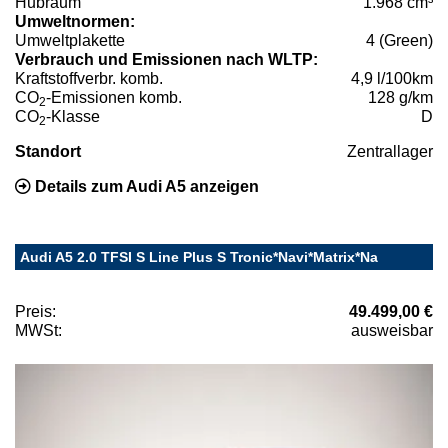
Hubraum
1.968 cm³
Umweltnormen:
Umweltplakette
4 (Green)
Verbrauch und Emissionen nach WLTP:
Kraftstoffverbr. komb.
4,9 l/100km
CO
-Emissionen komb.
128 g/km
2
CO
-Klasse
D
2
Standort
Zentrallager
Details zum Audi A5 anzeigen
Audi A5 2.0 TFSI S Line Plus S Tronic*Navi*Matrix*Na
Preis:
49.499,00 €
MWSt:
ausweisbar