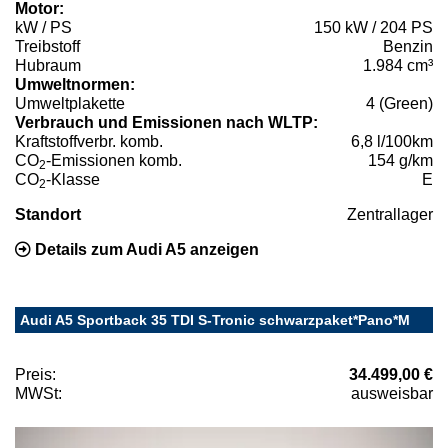
Motor:
kW / PS
150 kW / 204 PS
Treibstoff
Benzin
Hubraum
1.984 cm³
Umweltnormen:
Umweltplakette
4 (Green)
Verbrauch und Emissionen nach WLTP:
Kraftstoffverbr. komb.
6,8 l/100km
CO
-Emissionen komb.
154 g/km
2
CO
-Klasse
E
2
Standort
Zentrallager
Details zum Audi A5 anzeigen
Audi A5 Sportback 35 TDI S-Tronic schwarzpaket*Pano*M
Preis:
34.499,00 €
MWSt:
ausweisbar