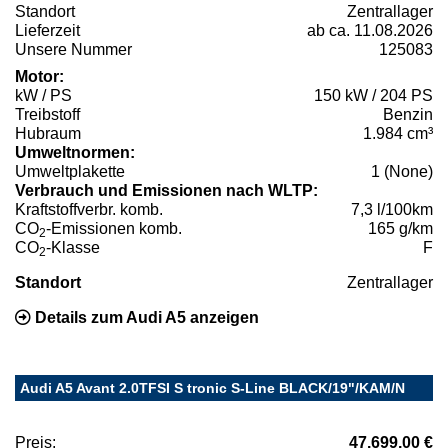
Standort
Zentrallager
Lieferzeit
ab ca. 11.08.2026
Unsere Nummer
125083
Motor:
kW / PS
150 kW / 204 PS
Treibstoff
Benzin
Hubraum
1.984 cm³
Umweltnormen:
Umweltplakette
1 (None)
Verbrauch und Emissionen nach WLTP:
Kraftstoffverbr. komb.
7,3 l/100km
CO
-Emissionen komb.
165 g/km
2
CO
-Klasse
F
2
Standort
Zentrallager
Details zum Audi A5 anzeigen
Audi A5 Avant 2.0TFSI S tronic S-Line BLACK/19"/KAM/N
Preis:
47.699,00 €