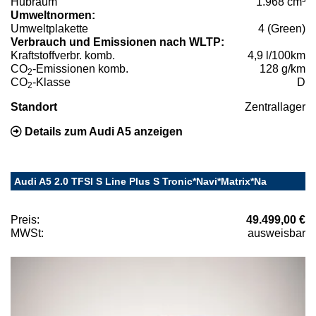
Hubraum
1.968 cm³
Umweltnormen:
Umweltplakette
4 (Green)
Verbrauch und Emissionen nach WLTP:
Kraftstoffverbr. komb.
4,9 l/100km
CO
-Emissionen komb.
128 g/km
2
CO
-Klasse
D
2
Standort
Zentrallager
Details zum Audi A5 anzeigen
Audi A5 2.0 TFSI S Line Plus S Tronic*Navi*Matrix*Na
Preis:
49.499,00 €
MWSt:
ausweisbar