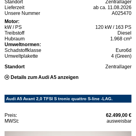
Standort
Zentrallager
Lieferzeit
ab ca. 11.08.2026
Unsere Nummer
A025470
Motor:
kW / PS
120 kW / 163 PS
Treibstoff
Diesel
Hubraum
1.968 cm³
Umweltnormen:
Schadstoffklasse
Euro6d
Umweltplakette
4 (Green)
Standort
Zentrallager
Details zum Audi A5 anzeigen
Audi A5 Avant 2,0 TFSI S tronic quattro S-line -LAG.
Preis:
62.499,00 €
MWSt:
ausweisbar