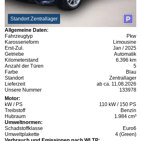
Standort Zentrallager
Allgemeine Daten:
Fahrzeugtyp
Pkw
Karosserieform
Limousine
Erst-Zul.
Jan / 2025
Getriebe
Automatik
Kilometerstand
6.396 km
Anzahl der Türen
5
Farbe
Blau
Standort
Zentrallager
Lieferzeit
ab ca. 11.08.2026
Unsere Nummer
133978
Motor:
kW / PS
110 kW / 150 PS
Treibstoff
Benzin
Hubraum
1.984 cm³
Umweltnormen:
Schadstoffklasse
Euro6
Umweltplakette
4 (Green)
Verbrauch und Emissionen nach WLTP: