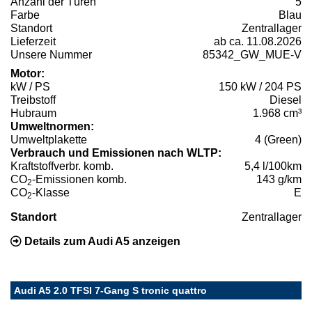
Anzahl der Türen
5
Farbe
Blau
Standort
Zentrallager
Lieferzeit
ab ca. 11.08.2026
Unsere Nummer
85342_GW_MUE-V
Motor:
kW / PS
150 kW / 204 PS
Treibstoff
Diesel
Hubraum
1.968 cm³
Umweltnormen:
Umweltplakette
4 (Green)
Verbrauch und Emissionen nach WLTP:
Kraftstoffverbr. komb.
5,4 l/100km
CO
-Emissionen komb.
143 g/km
2
CO
-Klasse
E
2
Standort
Zentrallager
Details zum Audi A5 anzeigen
Audi A5 2.0 TFSI 7-Gang S tronic quattro