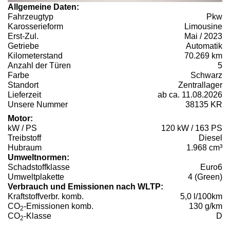
Allgemeine Daten:
Fahrzeugtyp
Pkw
Karosserieform
Limousine
Erst-Zul.
Mai / 2023
Getriebe
Automatik
Kilometerstand
70.269 km
Anzahl der Türen
5
Farbe
Schwarz
Standort
Zentrallager
Lieferzeit
ab ca. 11.08.2026
Unsere Nummer
38135 KR
Motor:
kW / PS
120 kW / 163 PS
Treibstoff
Diesel
Hubraum
1.968 cm³
Umweltnormen:
Schadstoffklasse
Euro6
Umweltplakette
4 (Green)
Verbrauch und Emissionen nach WLTP:
Kraftstoffverbr. komb.
5,0 l/100km
CO
-Emissionen komb.
130 g/km
2
CO
-Klasse
D
2