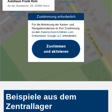
Autohaus Frank Rein
An der Bundesstr. 29, 25358 Horst
Zustimmung erforderlich
Für die Aktivierung der Karten- und
Navigationsdienste ist Ihre Zustimmung
zu den
Datenschutzrichtlinien vom
Drittanbieter Google LLC
erforderlich.
Zustimmen
und aktivieren
Beispiele aus dem
Zentrallager