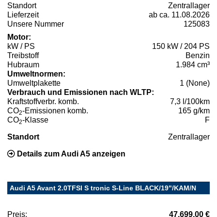
Standort
Zentrallager
Lieferzeit
ab ca. 11.08.2026
Unsere Nummer
125083
Motor:
kW / PS
150 kW / 204 PS
Treibstoff
Benzin
Hubraum
1.984 cm³
Umweltnormen:
Umweltplakette
1 (None)
Verbrauch und Emissionen nach WLTP:
Kraftstoffverbr. komb.
7,3 l/100km
CO
-Emissionen komb.
165 g/km
2
CO
-Klasse
F
2
Standort
Zentrallager
Details zum Audi A5 anzeigen
Audi A5 Avant 2.0TFSI S tronic S-Line BLACK/19"/KAM/N
Preis:
47.699,00 €