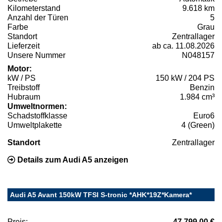
Kilometerstand
9.618 km
Anzahl der Türen
5
Farbe
Grau
Standort
Zentrallager
Lieferzeit
ab ca. 11.08.2026
Unsere Nummer
N048157
Motor:
kW / PS
150 kW / 204 PS
Treibstoff
Benzin
Hubraum
1.984 cm³
Umweltnormen:
Schadstoffklasse
Euro6
Umweltplakette
4 (Green)
Standort
Zentrallager
Details zum Audi A5 anzeigen
Audi A5 Avant 150kW TFSI S-tronic *AHK*19Z*Kamera*
Preis:
47.799,00 €