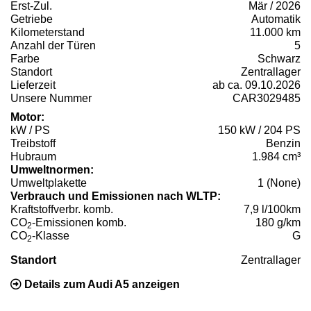
Erst-Zul.
Mär / 2026
Getriebe
Automatik
Kilometerstand
11.000 km
Anzahl der Türen
5
Farbe
Schwarz
Standort
Zentrallager
Lieferzeit
ab ca. 09.10.2026
Unsere Nummer
CAR3029485
Motor:
kW / PS
150 kW / 204 PS
Treibstoff
Benzin
Hubraum
1.984 cm³
Umweltnormen:
Umweltplakette
1 (None)
Verbrauch und Emissionen nach WLTP:
Kraftstoffverbr. komb.
7,9 l/100km
CO
-Emissionen komb.
180 g/km
2
CO
-Klasse
G
2
Standort
Zentrallager
Details zum Audi A5 anzeigen