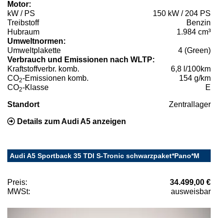
Motor:
kW / PS
150 kW / 204 PS
Treibstoff
Benzin
Hubraum
1.984 cm³
Umweltnormen:
Umweltplakette
4 (Green)
Verbrauch und Emissionen nach WLTP:
Kraftstoffverbr. komb.
6,8 l/100km
CO
-Emissionen komb.
154 g/km
2
CO
-Klasse
E
2
Standort
Zentrallager
Details zum Audi A5 anzeigen
Audi A5 Sportback 35 TDI S-Tronic schwarzpaket*Pano*M
Preis:
34.499,00 €
MWSt:
ausweisbar