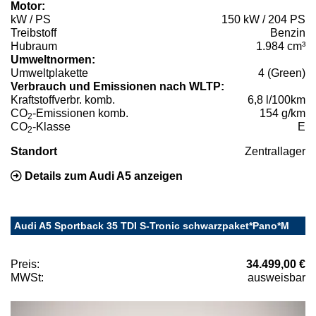
Motor:
kW / PS
150 kW / 204 PS
Treibstoff
Benzin
Hubraum
1.984 cm³
Umweltnormen:
Umweltplakette
4 (Green)
Verbrauch und Emissionen nach WLTP:
Kraftstoffverbr. komb.
6,8 l/100km
CO
-Emissionen komb.
154 g/km
2
CO
-Klasse
E
2
Standort
Zentrallager
Details zum Audi A5 anzeigen
Audi A5 Sportback 35 TDI S-Tronic schwarzpaket*Pano*M
Preis:
34.499,00 €
MWSt:
ausweisbar