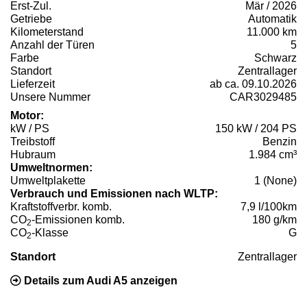
Erst-Zul.
Mär / 2026
Getriebe
Automatik
Kilometerstand
11.000 km
Anzahl der Türen
5
Farbe
Schwarz
Standort
Zentrallager
Lieferzeit
ab ca. 09.10.2026
Unsere Nummer
CAR3029485
Motor:
kW / PS
150 kW / 204 PS
Treibstoff
Benzin
Hubraum
1.984 cm³
Umweltnormen:
Umweltplakette
1 (None)
Verbrauch und Emissionen nach WLTP:
Kraftstoffverbr. komb.
7,9 l/100km
CO
-Emissionen komb.
180 g/km
2
CO
-Klasse
G
2
Standort
Zentrallager
Details zum Audi A5 anzeigen