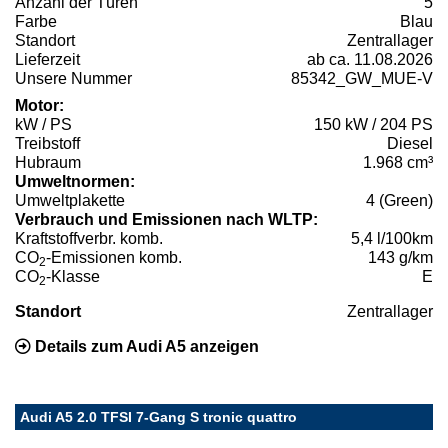
Anzahl der Türen
5
Farbe
Blau
Standort
Zentrallager
Lieferzeit
ab ca. 11.08.2026
Unsere Nummer
85342_GW_MUE-V
Motor:
kW / PS
150 kW / 204 PS
Treibstoff
Diesel
Hubraum
1.968 cm³
Umweltnormen:
Umweltplakette
4 (Green)
Verbrauch und Emissionen nach WLTP:
Kraftstoffverbr. komb.
5,4 l/100km
CO
-Emissionen komb.
143 g/km
2
CO
-Klasse
E
2
Standort
Zentrallager
Details zum Audi A5 anzeigen
Audi A5 2.0 TFSI 7-Gang S tronic quattro