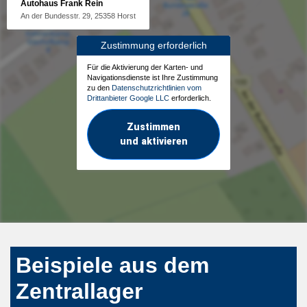
Autohaus Frank Rein
An der Bundesstr. 29, 25358 Horst
Zustimmung erforderlich
Für die Aktivierung der Karten- und
Navigationsdienste ist Ihre Zustimmung
zu den
Datenschutzrichtlinien vom
Drittanbieter Google LLC
erforderlich.
Zustimmen
und aktivieren
Beispiele aus dem
Zentrallager