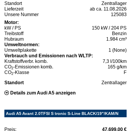
Standort
Zentrallager
Lieferzeit
ab ca. 11.08.2026
Unsere Nummer
125083
Motor:
kW / PS
150 kW / 204 PS
Treibstoff
Benzin
Hubraum
1.984 cm³
Umweltnormen:
Umweltplakette
1 (None)
Verbrauch und Emissionen nach WLTP:
Kraftstoffverbr. komb.
7,3 l/100km
CO
-Emissionen komb.
165 g/km
2
CO
-Klasse
F
2
Standort
Zentrallager
Details zum Audi A5 anzeigen
Audi A5 Avant 2.0TFSI S tronic S-Line BLACK/19"/KAM/N
Preis:
47.699,00 €