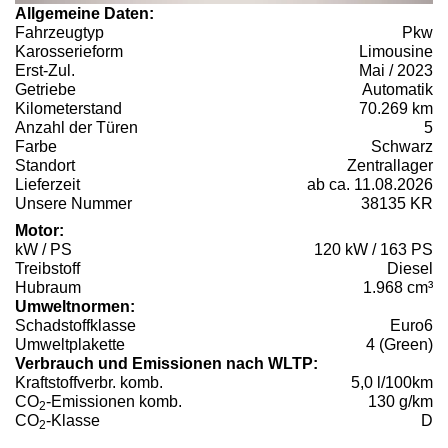
Allgemeine Daten:
Fahrzeugtyp
Pkw
Karosserieform
Limousine
Erst-Zul.
Mai / 2023
Getriebe
Automatik
Kilometerstand
70.269 km
Anzahl der Türen
5
Farbe
Schwarz
Standort
Zentrallager
Lieferzeit
ab ca. 11.08.2026
Unsere Nummer
38135 KR
Motor:
kW / PS
120 kW / 163 PS
Treibstoff
Diesel
Hubraum
1.968 cm³
Umweltnormen:
Schadstoffklasse
Euro6
Umweltplakette
4 (Green)
Verbrauch und Emissionen nach WLTP:
Kraftstoffverbr. komb.
5,0 l/100km
CO
-Emissionen komb.
130 g/km
2
CO
-Klasse
D
2