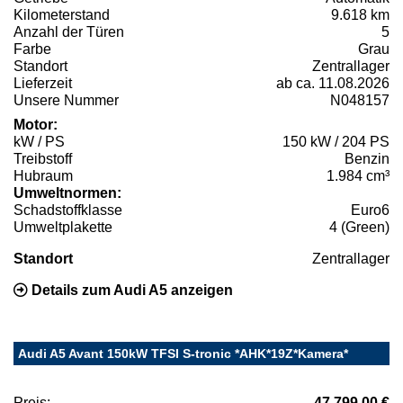
Kilometerstand
9.618 km
Anzahl der Türen
5
Farbe
Grau
Standort
Zentrallager
Lieferzeit
ab ca. 11.08.2026
Unsere Nummer
N048157
Motor:
kW / PS
150 kW / 204 PS
Treibstoff
Benzin
Hubraum
1.984 cm³
Umweltnormen:
Schadstoffklasse
Euro6
Umweltplakette
4 (Green)
Standort
Zentrallager
Details zum Audi A5 anzeigen
Audi A5 Avant 150kW TFSI S-tronic *AHK*19Z*Kamera*
Preis:
47.799,00 €