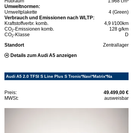
Hubraum
1.968 cm³
Umweltnormen:
Umweltplakette
4 (Green)
Verbrauch und Emissionen nach WLTP:
Kraftstoffverbr. komb.
4,9 l/100km
CO
-Emissionen komb.
128 g/km
2
CO
-Klasse
D
2
Standort
Zentrallager
Details zum Audi A5 anzeigen
Audi A5 2.0 TFSI S Line Plus S Tronic*Navi*Matrix*Na
Preis:
49.499,00 €
MWSt:
ausweisbar