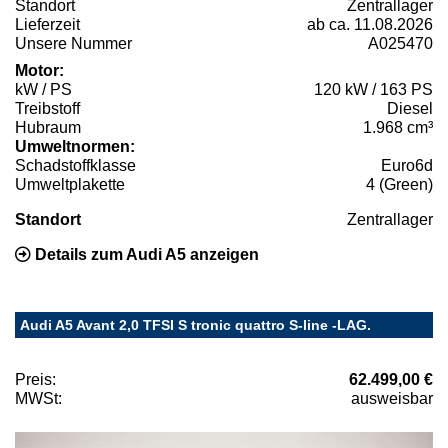
Standort
Zentrallager
Lieferzeit
ab ca. 11.08.2026
Unsere Nummer
A025470
Motor:
kW / PS
120 kW / 163 PS
Treibstoff
Diesel
Hubraum
1.968 cm³
Umweltnormen:
Schadstoffklasse
Euro6d
Umweltplakette
4 (Green)
Standort
Zentrallager
Details zum Audi A5 anzeigen
Audi A5 Avant 2,0 TFSI S tronic quattro S-line -LAG.
Preis:
62.499,00 €
MWSt:
ausweisbar