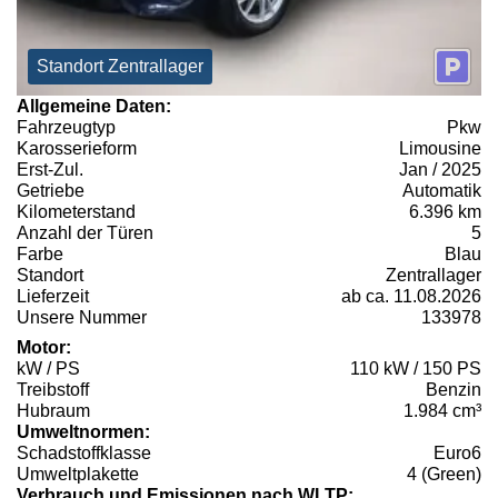
Standort Zentrallager
Allgemeine Daten:
Fahrzeugtyp
Pkw
Karosserieform
Limousine
Erst-Zul.
Jan / 2025
Getriebe
Automatik
Kilometerstand
6.396 km
Anzahl der Türen
5
Farbe
Blau
Standort
Zentrallager
Lieferzeit
ab ca. 11.08.2026
Unsere Nummer
133978
Motor:
kW / PS
110 kW / 150 PS
Treibstoff
Benzin
Hubraum
1.984 cm³
Umweltnormen:
Schadstoffklasse
Euro6
Umweltplakette
4 (Green)
Verbrauch und Emissionen nach WLTP: