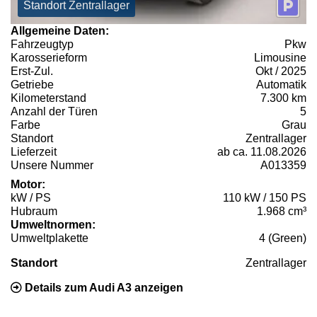
Standort Zentrallager
Allgemeine Daten:
Fahrzeugtyp
Pkw
Karosserieform
Limousine
Erst-Zul.
Okt / 2025
Getriebe
Automatik
Kilometerstand
7.300 km
Anzahl der Türen
5
Farbe
Grau
Standort
Zentrallager
Lieferzeit
ab ca. 11.08.2026
Unsere Nummer
A013359
Motor:
kW / PS
110 kW / 150 PS
Hubraum
1.968 cm³
Umweltnormen:
Umweltplakette
4 (Green)
Standort
Zentrallager
Details zum Audi A3 anzeigen