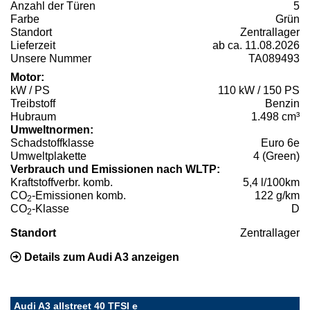
Anzahl der Türen
5
Farbe
Grün
Standort
Zentrallager
Lieferzeit
ab ca. 11.08.2026
Unsere Nummer
TA089493
Motor:
kW / PS
110 kW / 150 PS
Treibstoff
Benzin
Hubraum
1.498 cm³
Umweltnormen:
Schadstoffklasse
Euro 6e
Umweltplakette
4 (Green)
Verbrauch und Emissionen nach WLTP:
Kraftstoffverbr. komb.
5,4 l/100km
CO
-Emissionen komb.
122 g/km
2
CO
-Klasse
D
2
Standort
Zentrallager
Details zum Audi A3 anzeigen
Audi A3 allstreet 40 TFSI e