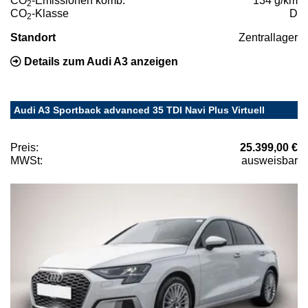
CO
-Emissionen komb.
134 g/km
2
CO
-Klasse
D
2
Standort
Zentrallager
Details zum Audi A3 anzeigen
Audi A3 Sportback advanced 35 TDI Navi Plus Virtuell
Preis:
25.399,00 €
MWSt:
ausweisbar