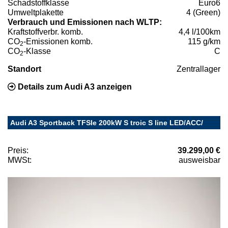
Schadstoffklasse
Euro6
Umweltplakette
4 (Green)
Verbrauch und Emissionen nach WLTP:
Kraftstoffverbr. komb.
4,4 l/100km
CO
-Emissionen komb.
115 g/km
2
CO
-Klasse
C
2
Standort
Zentrallager
Details zum Audi A3 anzeigen
Audi A3 Sportback TFSIe 200kW S troic S line LED/ACC/
Preis:
39.299,00 €
MWSt:
ausweisbar