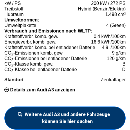
kW / PS
200 kW / 272 PS
Treibstoff
Hybrid (Benzin/Elektro)
Hubraum
1.498 cm³
Umweltnormen:
Umweltplakette
4 (Green)
Verbrauch und Emissionen nach WLTP:
Kraftstoffverbr. komb. gew.
0,4 kWh/100km
Energieverbr. komb. gew.
16,6 kWh/100km
Kraftstoffverbr. komb. bei entladener Batterie
4,9 l/100km
CO
-Emissionen komb. gew.
9 g/km
2
CO
-Emissionen bei entladener Batterie
120 g/km
2
CO
-Klasse komb. gew.
B
2
CO
-Klasse bei entladener Batterie
D
2
Standort
Zentrallager
Details zum Audi A3 anzeigen
Weitere Audi A3 und andere Fahrzeuge
können Sie hier suchen