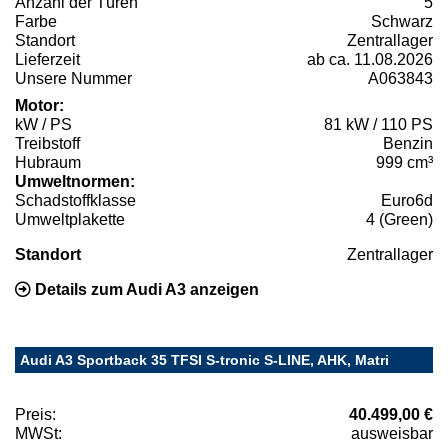
Anzahl der Türen
5
Farbe
Schwarz
Standort
Zentrallager
Lieferzeit
ab ca. 11.08.2026
Unsere Nummer
A063843
Motor:
kW / PS
81 kW / 110 PS
Treibstoff
Benzin
Hubraum
999 cm³
Umweltnormen:
Schadstoffklasse
Euro6d
Umweltplakette
4 (Green)
Standort
Zentrallager
Details zum Audi A3 anzeigen
Audi A3 Sportback 35 TFSI S-tronic S-LINE, AHK, Matri
Preis:
40.499,00 €
MWSt:
ausweisbar