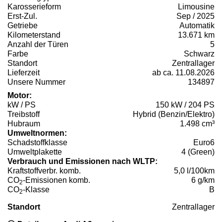
Karosserieform
Limousine
Erst-Zul.
Sep / 2025
Getriebe
Automatik
Kilometerstand
13.671 km
Anzahl der Türen
5
Farbe
Schwarz
Standort
Zentrallager
Lieferzeit
ab ca. 11.08.2026
Unsere Nummer
134897
Motor:
kW / PS
150 kW / 204 PS
Treibstoff
Hybrid (Benzin/Elektro)
Hubraum
1.498 cm³
Umweltnormen:
Schadstoffklasse
Euro6
Umweltplakette
4 (Green)
Verbrauch und Emissionen nach WLTP:
Kraftstoffverbr. komb.
5,0 l/100km
CO
-Emissionen komb.
6 g/km
2
CO
-Klasse
B
2
Standort
Zentrallager