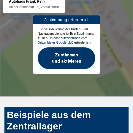
Autohaus Frank Rein
An der Bundesstr. 29, 25358 Horst
Zustimmung erforderlich
Für die Aktivierung der Karten- und
Navigationsdienste ist Ihre Zustimmung
zu den
Datenschutzrichtlinien vom
Drittanbieter Google LLC
erforderlich.
Zustimmen
und aktivieren
Beispiele aus dem
Zentrallager