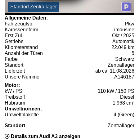
Standort Zentrallager
Allgemeine Daten:
Fahrzeugtyp
Pkw
Karosserieform
Limousine
Erst-Zul.
Okt / 2025
Getriebe
Automatik
Kilometerstand
22.049 km
Anzahl der Türen
5
Farbe
Schwarz
Standort
Zentrallager
Lieferzeit
ab ca. 11.08.2026
Unsere Nummer
A146187
Motor:
kW / PS
110 kW / 150 PS
Treibstoff
Diesel
Hubraum
1.968 cm³
Umweltnormen:
Umweltplakette
4 (Green)
Standort
Zentrallager
Details zum Audi A3 anzeigen