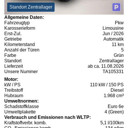
Standort Zentrallager
Allgemeine Daten:
Fahrzeugtyp
Pkw
Karosserieform
Limousine
Erst-Zul.
Jun / 2026
Getriebe
Automatik
Kilometerstand
11 km
Anzahl der Türen
5
Farbe
Grün
Standort
Zentrallager
Lieferzeit
ab ca. 11.08.2026
Unsere Nummer
TA105331
Motor:
kW / PS
110 kW / 150 PS
Treibstoff
Diesel
Hubraum
1.968 cm³
Umweltnormen:
Schadstoffklasse
Euro 6e
Umweltplakette
4 (Green)
Verbrauch und Emissionen nach WLTP:
Kraftstoffverbr. komb.
5,1 l/100km