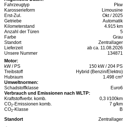
Fahrzeugtyp
Pkw
Karosserieform
Limousine
Erst-Zul.
Okt / 2025
Getriebe
Automatik
Kilometerstand
4.915 km
Anzahl der Türen
5
Farbe
Grau
Standort
Zentrallager
Lieferzeit
ab ca. 11.08.2026
Unsere Nummer
134871
Motor:
kW / PS
150 kW / 204 PS
Treibstoff
Hybrid (Benzin/Elektro)
Hubraum
1.498 cm³
Umweltnormen:
Schadstoffklasse
Euro6
Verbrauch und Emissionen nach WLTP:
Kraftstoffverbr. komb.
0,3 l/100km
CO
-Emissionen komb.
7 g/km
2
CO
-Klasse
B
2
Standort
Zentrallager