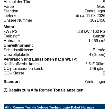
Anzahl der Türen
5
Farbe
Grau
Standort
Zentrallager
Lieferzeit
ab ca. 11.08.2026
Unsere Nummer
3021458
Motor:
kW / PS
118 kW / 160 PS
Treibstoff
Benzin
Hubraum
1.469 cm³
Umweltnormen:
Schadstoffklasse
Euro6d
Umweltplakette
4 (Green)
Verbrauch und Emissionen nach WLTP:
Kraftstoffverbr. komb.
6,5 l/100km
CO
-Emissionen komb.
148 g/km
2
CO
-Klasse
E
2
Standort
Zentrallager
Details zum Alfa Romeo Tonale anzeigen
Alfa Romeo Tonale Veloce Technologie-Paket Harman