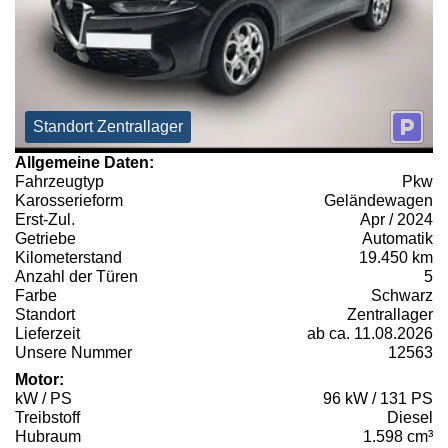
Standort Zentrallager
Allgemeine Daten:
Fahrzeugtyp
Pkw
Karosserieform
Geländewagen
Erst-Zul.
Apr / 2024
Getriebe
Automatik
Kilometerstand
19.450 km
Anzahl der Türen
5
Farbe
Schwarz
Standort
Zentrallager
Lieferzeit
ab ca. 11.08.2026
Unsere Nummer
12563
Motor:
kW / PS
96 kW / 131 PS
Treibstoff
Diesel
Hubraum
1.598 cm³