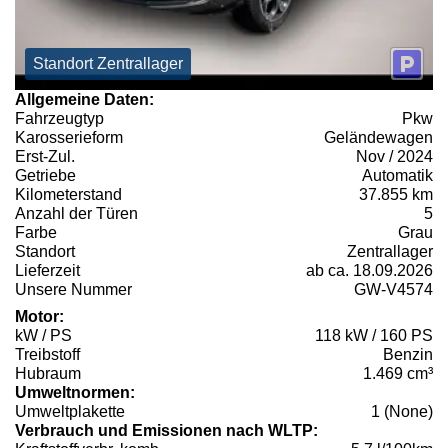
Standort Zentrallager
Allgemeine Daten:
Fahrzeugtyp
Pkw
Karosserieform
Geländewagen
Erst-Zul.
Nov / 2024
Getriebe
Automatik
Kilometerstand
37.855 km
Anzahl der Türen
5
Farbe
Grau
Standort
Zentrallager
Lieferzeit
ab ca. 18.09.2026
Unsere Nummer
GW-V4574
Motor:
kW / PS
118 kW / 160 PS
Treibstoff
Benzin
Hubraum
1.469 cm³
Umweltnormen:
Umweltplakette
1 (None)
Verbrauch und Emissionen nach WLTP: