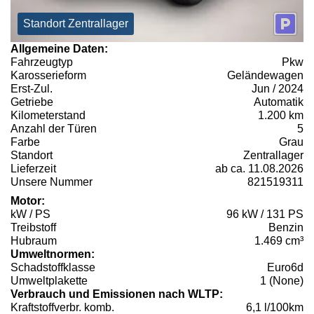
Standort Zentrallager
Allgemeine Daten:
Fahrzeugtyp
Pkw
Karosserieform
Geländewagen
Erst-Zul.
Jun / 2024
Getriebe
Automatik
Kilometerstand
1.200 km
Anzahl der Türen
5
Farbe
Grau
Standort
Zentrallager
Lieferzeit
ab ca. 11.08.2026
Unsere Nummer
821519311
Motor:
kW / PS
96 kW / 131 PS
Treibstoff
Benzin
Hubraum
1.469 cm³
Umweltnormen:
Schadstoffklasse
Euro6d
Umweltplakette
1 (None)
Verbrauch und Emissionen nach WLTP:
Kraftstoffverbr. komb.
6,1 l/100km