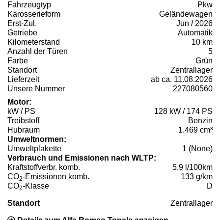
Fahrzeugtyp
Pkw
Karosserieform
Geländewagen
Erst-Zul.
Jun / 2026
Getriebe
Automatik
Kilometerstand
10 km
Anzahl der Türen
5
Farbe
Grün
Standort
Zentrallager
Lieferzeit
ab ca. 11.08.2026
Unsere Nummer
227080560
Motor:
kW / PS
128 kW / 174 PS
Treibstoff
Benzin
Hubraum
1.469 cm³
Umweltnormen:
Umweltplakette
1 (None)
Verbrauch und Emissionen nach WLTP:
Kraftstoffverbr. komb.
5,9 l/100km
CO
-Emissionen komb.
133 g/km
2
CO
-Klasse
D
2
Standort
Zentrallager