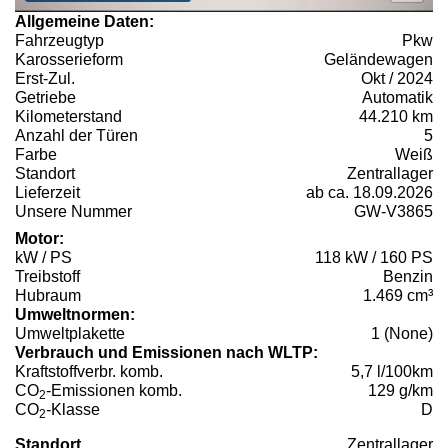
Allgemeine Daten:
Fahrzeugtyp
Pkw
Karosserieform
Geländewagen
Erst-Zul.
Okt / 2024
Getriebe
Automatik
Kilometerstand
44.210 km
Anzahl der Türen
5
Farbe
Weiß
Standort
Zentrallager
Lieferzeit
ab ca. 18.09.2026
Unsere Nummer
GW-V3865
Motor:
kW / PS
118 kW / 160 PS
Treibstoff
Benzin
Hubraum
1.469 cm³
Umweltnormen:
Umweltplakette
1 (None)
Verbrauch und Emissionen nach WLTP:
Kraftstoffverbr. komb.
5,7 l/100km
CO
-Emissionen komb.
129 g/km
2
CO
-Klasse
D
2
Standort
Zentrallager