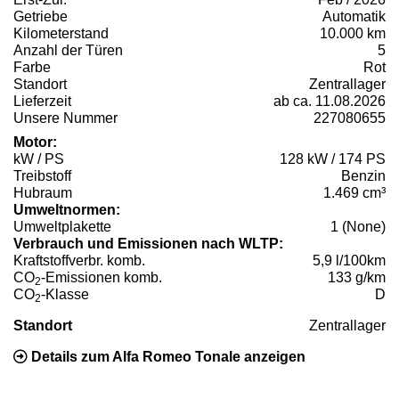
Getriebe
Automatik
Kilometerstand
10.000 km
Anzahl der Türen
5
Farbe
Rot
Standort
Zentrallager
Lieferzeit
ab ca. 11.08.2026
Unsere Nummer
227080655
Motor:
kW / PS
128 kW / 174 PS
Treibstoff
Benzin
Hubraum
1.469 cm³
Umweltnormen:
Umweltplakette
1 (None)
Verbrauch und Emissionen nach WLTP:
Kraftstoffverbr. komb.
5,9 l/100km
CO
-Emissionen komb.
133 g/km
2
CO
-Klasse
D
2
Standort
Zentrallager
Details zum Alfa Romeo Tonale anzeigen