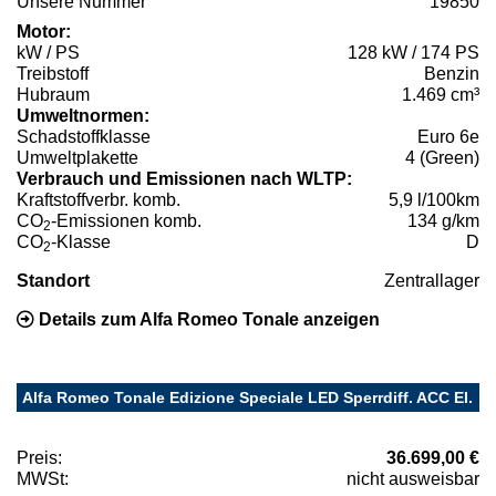
Unsere Nummer
19850
Motor:
kW / PS
128 kW / 174 PS
Treibstoff
Benzin
Hubraum
1.469 cm³
Umweltnormen:
Schadstoffklasse
Euro 6e
Umweltplakette
4 (Green)
Verbrauch und Emissionen nach WLTP:
Kraftstoffverbr. komb.
5,9 l/100km
CO
-Emissionen komb.
134 g/km
2
CO
-Klasse
D
2
Standort
Zentrallager
Details zum Alfa Romeo Tonale anzeigen
Alfa Romeo Tonale Edizione Speciale LED Sperrdiff. ACC El.
Preis:
36.699,00 €
MWSt:
nicht ausweisbar