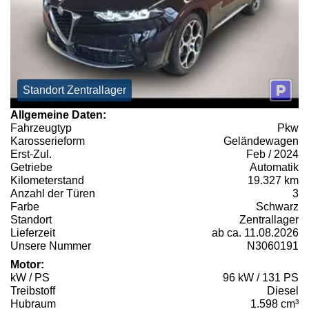
Standort Zentrallager
Allgemeine Daten:
Fahrzeugtyp
Pkw
Karosserieform
Geländewagen
Erst-Zul.
Feb / 2024
Getriebe
Automatik
Kilometerstand
19.327 km
Anzahl der Türen
3
Farbe
Schwarz
Standort
Zentrallager
Lieferzeit
ab ca. 11.08.2026
Unsere Nummer
N3060191
Motor:
kW / PS
96 kW / 131 PS
Treibstoff
Diesel
Hubraum
1.598 cm³