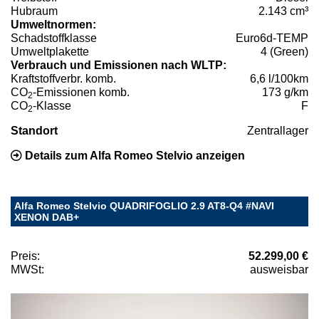
Hubraum
2.143 cm³
Umweltnormen:
Schadstoffklasse
Euro6d-TEMP
Umweltplakette
4 (Green)
Verbrauch und Emissionen nach WLTP:
Kraftstoffverbr. komb.
6,6 l/100km
CO
-Emissionen komb.
173 g/km
2
CO
-Klasse
F
2
Standort
Zentrallager
Details zum Alfa Romeo Stelvio anzeigen
Alfa Romeo Stelvio QUADRIFOGLIO 2.9 AT8-Q4 #NAVI
XENON DAB+
Preis:
52.299,00 €
MWSt:
ausweisbar