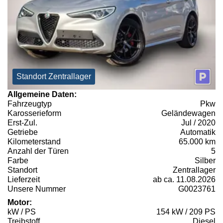
Standort Zentrallager
Allgemeine Daten:
Fahrzeugtyp
Pkw
Karosserieform
Geländewagen
Erst-Zul.
Jul / 2020
Getriebe
Automatik
Kilometerstand
65.000 km
Anzahl der Türen
5
Farbe
Silber
Standort
Zentrallager
Lieferzeit
ab ca. 11.08.2026
Unsere Nummer
G0023761
Motor:
kW / PS
154 kW / 209 PS
Treibstoff
Diesel