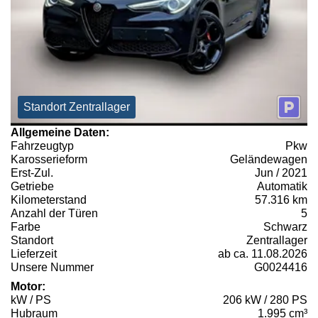
Standort Zentrallager
Allgemeine Daten:
Fahrzeugtyp
Pkw
Karosserieform
Geländewagen
Erst-Zul.
Jun / 2021
Getriebe
Automatik
Kilometerstand
57.316 km
Anzahl der Türen
5
Farbe
Schwarz
Standort
Zentrallager
Lieferzeit
ab ca. 11.08.2026
Unsere Nummer
G0024416
Motor:
kW / PS
206 kW / 280 PS
Hubraum
1.995 cm³