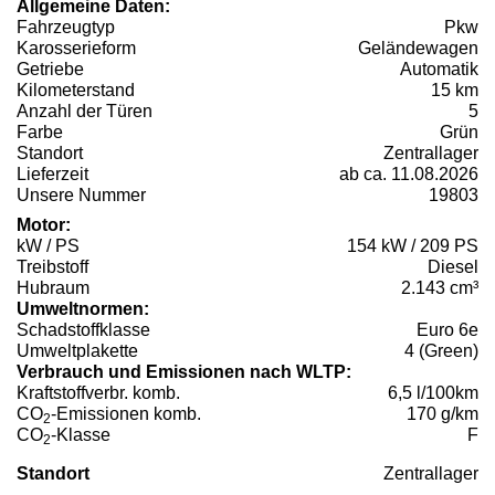
Allgemeine Daten:
Fahrzeugtyp
Pkw
Karosserieform
Geländewagen
Getriebe
Automatik
Kilometerstand
15 km
Anzahl der Türen
5
Farbe
Grün
Standort
Zentrallager
Lieferzeit
ab ca. 11.08.2026
Unsere Nummer
19803
Motor:
kW / PS
154 kW / 209 PS
Treibstoff
Diesel
Hubraum
2.143 cm³
Umweltnormen:
Schadstoffklasse
Euro 6e
Umweltplakette
4 (Green)
Verbrauch und Emissionen nach WLTP:
Kraftstoffverbr. komb.
6,5 l/100km
CO
-Emissionen komb.
170 g/km
2
CO
-Klasse
F
2
Standort
Zentrallager