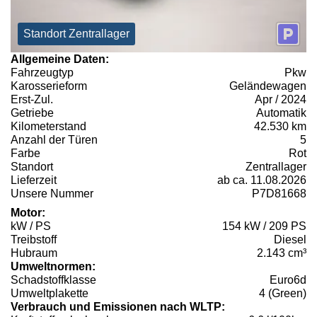
Standort Zentrallager
Allgemeine Daten:
Fahrzeugtyp
Pkw
Karosserieform
Geländewagen
Erst-Zul.
Apr / 2024
Getriebe
Automatik
Kilometerstand
42.530 km
Anzahl der Türen
5
Farbe
Rot
Standort
Zentrallager
Lieferzeit
ab ca. 11.08.2026
Unsere Nummer
P7D81668
Motor:
kW / PS
154 kW / 209 PS
Treibstoff
Diesel
Hubraum
2.143 cm³
Umweltnormen:
Schadstoffklasse
Euro6d
Umweltplakette
4 (Green)
Verbrauch und Emissionen nach WLTP: