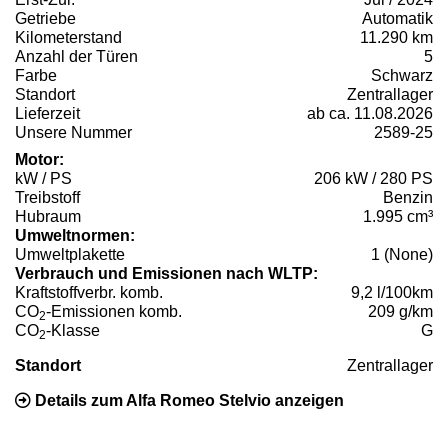
Getriebe
Automatik
Kilometerstand
11.290 km
Anzahl der Türen
5
Farbe
Schwarz
Standort
Zentrallager
Lieferzeit
ab ca. 11.08.2026
Unsere Nummer
2589-25
Motor:
kW / PS
206 kW / 280 PS
Treibstoff
Benzin
Hubraum
1.995 cm³
Umweltnormen:
Umweltplakette
1 (None)
Verbrauch und Emissionen nach WLTP:
Kraftstoffverbr. komb.
9,2 l/100km
CO
-Emissionen komb.
209 g/km
2
CO
-Klasse
G
2
Standort
Zentrallager
Details zum Alfa Romeo Stelvio anzeigen