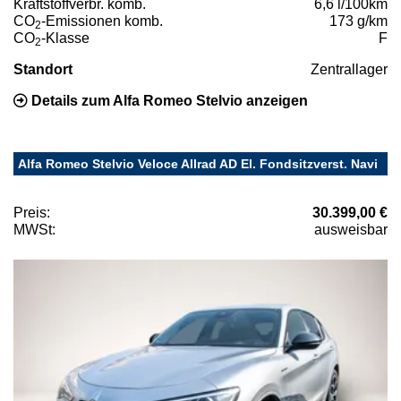
Kraftstoffverbr. komb.
6,6 l/100km
CO
-Emissionen komb.
173 g/km
2
CO
-Klasse
F
2
Standort
Zentrallager
Details zum Alfa Romeo Stelvio anzeigen
Alfa Romeo Stelvio Veloce Allrad AD El. Fondsitzverst. Navi
Preis:
30.399,00 €
MWSt:
ausweisbar