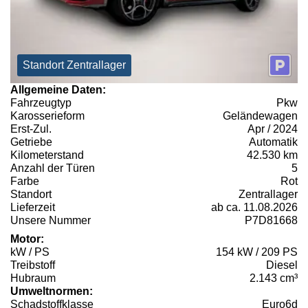
Standort Zentrallager
Allgemeine Daten:
Fahrzeugtyp
Pkw
Karosserieform
Geländewagen
Erst-Zul.
Apr / 2024
Getriebe
Automatik
Kilometerstand
42.530 km
Anzahl der Türen
5
Farbe
Rot
Standort
Zentrallager
Lieferzeit
ab ca. 11.08.2026
Unsere Nummer
P7D81668
Motor:
kW / PS
154 kW / 209 PS
Treibstoff
Diesel
Hubraum
2.143 cm³
Umweltnormen:
Schadstoffklasse
Euro6d