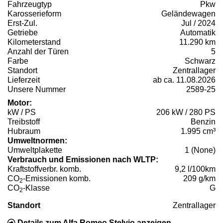
Fahrzeugtyp
Pkw
Karosserieform
Geländewagen
Erst-Zul.
Jul / 2024
Getriebe
Automatik
Kilometerstand
11.290 km
Anzahl der Türen
5
Farbe
Schwarz
Standort
Zentrallager
Lieferzeit
ab ca. 11.08.2026
Unsere Nummer
2589-25
Motor:
kW / PS
206 kW / 280 PS
Treibstoff
Benzin
Hubraum
1.995 cm³
Umweltnormen:
Umweltplakette
1 (None)
Verbrauch und Emissionen nach WLTP:
Kraftstoffverbr. komb.
9,2 l/100km
CO
-Emissionen komb.
209 g/km
2
CO
-Klasse
G
2
Standort
Zentrallager
Details zum Alfa Romeo Stelvio anzeigen