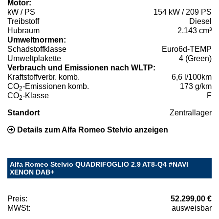
Motor:
kW / PS
154 kW / 209 PS
Treibstoff
Diesel
Hubraum
2.143 cm³
Umweltnormen:
Schadstoffklasse
Euro6d-TEMP
Umweltplakette
4 (Green)
Verbrauch und Emissionen nach WLTP:
Kraftstoffverbr. komb.
6,6 l/100km
CO
-Emissionen komb.
173 g/km
2
CO
-Klasse
F
2
Standort
Zentrallager
Details zum Alfa Romeo Stelvio anzeigen
Alfa Romeo Stelvio QUADRIFOGLIO 2.9 AT8-Q4 #NAVI
XENON DAB+
Preis:
52.299,00 €
MWSt:
ausweisbar