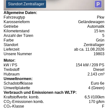
Standort Zentrallager
Allgemeine Daten:
Fahrzeugtyp
Pkw
Karosserieform
Geländewagen
Getriebe
Automatik
Kilometerstand
15 km
Anzahl der Türen
5
Farbe
Grün
Standort
Zentrallager
Lieferzeit
ab ca. 11.08.2026
Unsere Nummer
19803
Motor:
kW / PS
154 kW / 209 PS
Treibstoff
Diesel
Hubraum
2.143 cm³
Umweltnormen:
Schadstoffklasse
Euro 6e
Umweltplakette
4 (Green)
Verbrauch und Emissionen nach WLTP:
Kraftstoffverbr. komb.
6,5 l/100km
CO
-Emissionen komb.
170 g/km
2
CO
-Klasse
F
2