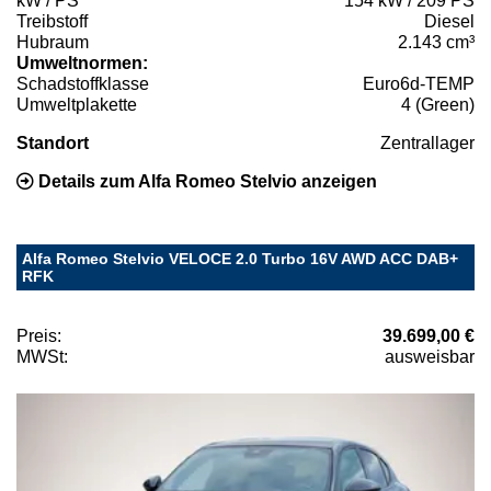
kW / PS
154 kW / 209 PS
Treibstoff
Diesel
Hubraum
2.143 cm³
Umweltnormen:
Schadstoffklasse
Euro6d-TEMP
Umweltplakette
4 (Green)
Standort
Zentrallager
Details zum Alfa Romeo Stelvio anzeigen
Alfa Romeo Stelvio VELOCE 2.0 Turbo 16V AWD ACC DAB+
RFK
Preis:
39.699,00 €
MWSt:
ausweisbar