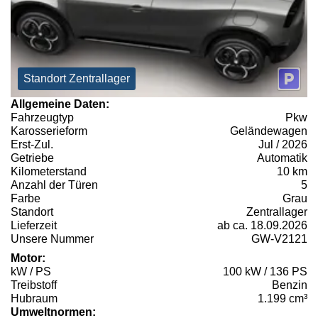
Standort Zentrallager
Allgemeine Daten:
Fahrzeugtyp
Pkw
Karosserieform
Geländewagen
Erst-Zul.
Jul / 2026
Getriebe
Automatik
Kilometerstand
10 km
Anzahl der Türen
5
Farbe
Grau
Standort
Zentrallager
Lieferzeit
ab ca. 18.09.2026
Unsere Nummer
GW-V2121
Motor:
kW / PS
100 kW / 136 PS
Treibstoff
Benzin
Hubraum
1.199 cm³
Umweltnormen: