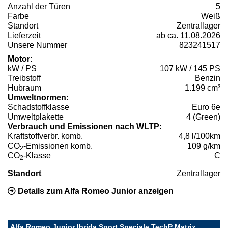
Anzahl der Türen
5
Farbe
Weiß
Standort
Zentrallager
Lieferzeit
ab ca. 11.08.2026
Unsere Nummer
823241517
Motor:
kW / PS
107 kW / 145 PS
Treibstoff
Benzin
Hubraum
1.199 cm³
Umweltnormen:
Schadstoffklasse
Euro 6e
Umweltplakette
4 (Green)
Verbrauch und Emissionen nach WLTP:
Kraftstoffverbr. komb.
4,8 l/100km
CO
-Emissionen komb.
109 g/km
2
CO
-Klasse
C
2
Standort
Zentrallager
Details zum Alfa Romeo Junior anzeigen
Alfa Romeo Junior Ibrida Sport Speciale TechP Matrix