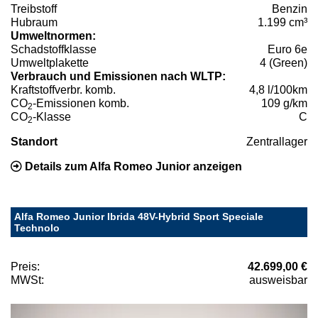
Treibstoff
Benzin
Hubraum
1.199 cm³
Umweltnormen:
Schadstoffklasse
Euro 6e
Umweltplakette
4 (Green)
Verbrauch und Emissionen nach WLTP:
Kraftstoffverbr. komb.
4,8 l/100km
CO
-Emissionen komb.
109 g/km
2
CO
-Klasse
C
2
Standort
Zentrallager
Details zum Alfa Romeo Junior anzeigen
Alfa Romeo Junior Ibrida 48V-Hybrid Sport Speciale
Technolo
Preis:
42.699,00 €
MWSt:
ausweisbar