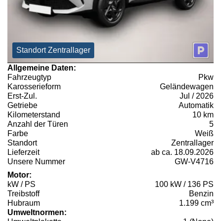
Standort Zentrallager
Allgemeine Daten:
Fahrzeugtyp
Pkw
Karosserieform
Geländewagen
Erst-Zul.
Jul / 2026
Getriebe
Automatik
Kilometerstand
10 km
Anzahl der Türen
5
Farbe
Weiß
Standort
Zentrallager
Lieferzeit
ab ca. 18.09.2026
Unsere Nummer
GW-V4716
Motor:
kW / PS
100 kW / 136 PS
Treibstoff
Benzin
Hubraum
1.199 cm³
Umweltnormen: