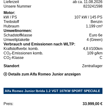
Lieferzeit
ab ca. 11.08.2026
Unsere Nummer
823241598
Motor:
kW / PS
107 kW / 145 PS
Treibstoff
Benzin
Hubraum
1.199 cm³
Umweltnormen:
Schadstoffklasse
Euro 6e
Umweltplakette
4 (Green)
Verbrauch und Emissionen nach WLTP:
Kraftstoffverbr. komb.
4,8 l/100km
CO
-Emissionen komb.
109 g/km
2
CO
-Klasse
C
2
Standort
Zentrallager
Details zum Alfa Romeo Junior anzeigen
Alfa Romeo Junior Ibrida 1.2 VGT 107KW SPORT SPECIALE
Preis:
33.999,00 €