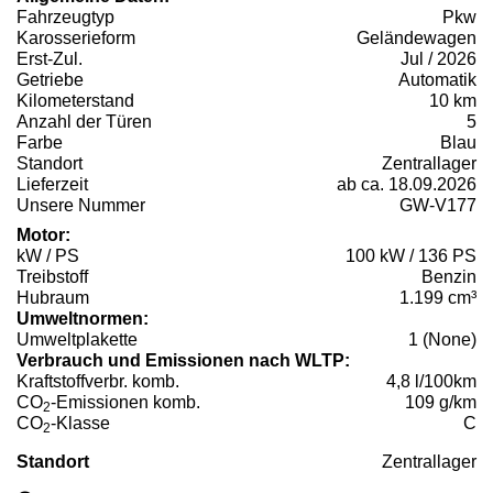
Fahrzeugtyp
Pkw
Karosserieform
Geländewagen
Erst-Zul.
Jul / 2026
Getriebe
Automatik
Kilometerstand
10 km
Anzahl der Türen
5
Farbe
Blau
Standort
Zentrallager
Lieferzeit
ab ca. 18.09.2026
Unsere Nummer
GW-V177
Motor:
kW / PS
100 kW / 136 PS
Treibstoff
Benzin
Hubraum
1.199 cm³
Umweltnormen:
Umweltplakette
1 (None)
Verbrauch und Emissionen nach WLTP:
Kraftstoffverbr. komb.
4,8 l/100km
CO
-Emissionen komb.
109 g/km
2
CO
-Klasse
C
2
Standort
Zentrallager