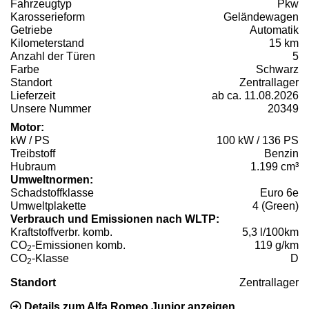
Fahrzeugtyp
Pkw
Karosserieform
Geländewagen
Getriebe
Automatik
Kilometerstand
15 km
Anzahl der Türen
5
Farbe
Schwarz
Standort
Zentrallager
Lieferzeit
ab ca. 11.08.2026
Unsere Nummer
20349
Motor:
kW / PS
100 kW / 136 PS
Treibstoff
Benzin
Hubraum
1.199 cm³
Umweltnormen:
Schadstoffklasse
Euro 6e
Umweltplakette
4 (Green)
Verbrauch und Emissionen nach WLTP:
Kraftstoffverbr. komb.
5,3 l/100km
CO
-Emissionen komb.
119 g/km
2
CO
-Klasse
D
2
Standort
Zentrallager
Details zum Alfa Romeo Junior anzeigen