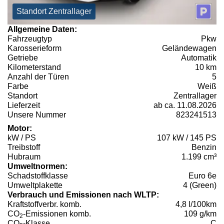
Standort Zentrallager
Allgemeine Daten:
Fahrzeugtyp
Pkw
Karosserieform
Geländewagen
Getriebe
Automatik
Kilometerstand
10 km
Anzahl der Türen
5
Farbe
Weiß
Standort
Zentrallager
Lieferzeit
ab ca. 11.08.2026
Unsere Nummer
823241513
Motor:
kW / PS
107 kW / 145 PS
Treibstoff
Benzin
Hubraum
1.199 cm³
Umweltnormen:
Schadstoffklasse
Euro 6e
Umweltplakette
4 (Green)
Verbrauch und Emissionen nach WLTP:
Kraftstoffverbr. komb.
4,8 l/100km
CO
-Emissionen komb.
109 g/km
2
CO
-Klasse
C