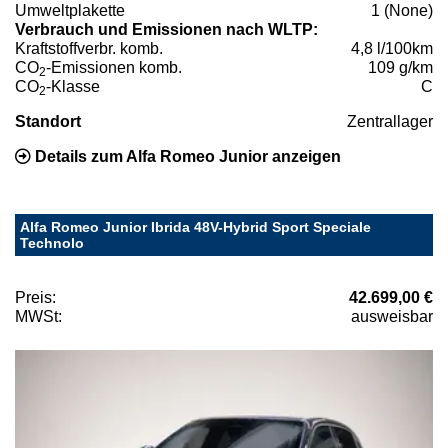
Umweltplakette
1 (None)
Verbrauch und Emissionen nach WLTP:
Kraftstoffverbr. komb.
4,8 l/100km
CO
-Emissionen komb.
109 g/km
2
CO
-Klasse
C
2
Standort
Zentrallager
Details zum Alfa Romeo Junior anzeigen
Alfa Romeo Junior Ibrida 48V-Hybrid Sport Speciale
Technolo
Preis:
42.699,00 €
MWSt:
ausweisbar