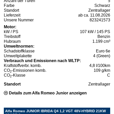
Anzahl der Türen
5
Farbe
Schwarz
Standort
Zentrallager
Lieferzeit
ab ca. 11.08.2026
Unsere Nummer
823241573
Motor:
kW / PS
107 kW / 145 PS
Treibstoff
Benzin
Hubraum
1.199 cm³
Umweltnormen:
Schadstoffklasse
Euro 6e
Umweltplakette
4 (Green)
Verbrauch und Emissionen nach WLTP:
Kraftstoffverbr. komb.
4,8 l/100km
CO
-Emissionen komb.
109 g/km
2
CO
-Klasse
C
2
Standort
Zentrallager
Details zum Alfa Romeo Junior anzeigen
Alfa Romeo JUNIOR IBRIDA Q4 1,2 VGT 48V-HYBRID 21KW