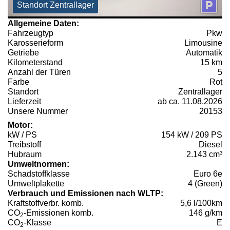
Standort Zentrallager
Allgemeine Daten:
Fahrzeugtyp
Pkw
Karosserieform
Limousine
Getriebe
Automatik
Kilometerstand
15 km
Anzahl der Türen
5
Farbe
Rot
Standort
Zentrallager
Lieferzeit
ab ca. 11.08.2026
Unsere Nummer
20153
Motor:
kW / PS
154 kW / 209 PS
Treibstoff
Diesel
Hubraum
2.143 cm³
Umweltnormen:
Schadstoffklasse
Euro 6e
Umweltplakette
4 (Green)
Verbrauch und Emissionen nach WLTP:
Kraftstoffverbr. komb.
5,6 l/100km
CO
-Emissionen komb.
146 g/km
2
CO
-Klasse
E
2