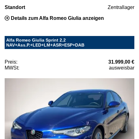
Standort
Zentrallager
Details zum Alfa Romeo Giulia anzeigen
Alfa Romeo Giulia Sprint 2.2
NAV+Ass.P.+LED+LM+ASR+ESP+DAB
Preis:
31.999,00 €
MWSt:
ausweisbar