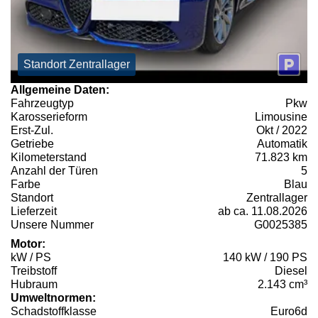
Standort Zentrallager
Allgemeine Daten:
Fahrzeugtyp
Pkw
Karosserieform
Limousine
Erst-Zul.
Okt / 2022
Getriebe
Automatik
Kilometerstand
71.823 km
Anzahl der Türen
5
Farbe
Blau
Standort
Zentrallager
Lieferzeit
ab ca. 11.08.2026
Unsere Nummer
G0025385
Motor:
kW / PS
140 kW / 190 PS
Treibstoff
Diesel
Hubraum
2.143 cm³
Umweltnormen:
Schadstoffklasse
Euro6d