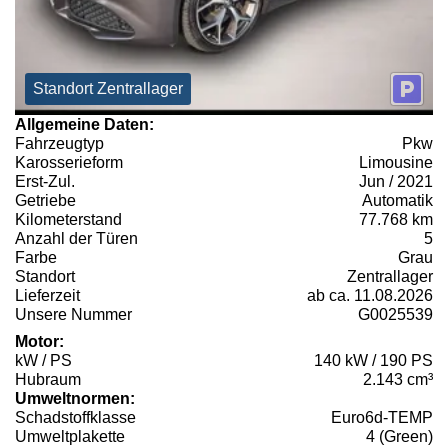
Standort Zentrallager
Allgemeine Daten:
Fahrzeugtyp
Pkw
Karosserieform
Limousine
Erst-Zul.
Jun / 2021
Getriebe
Automatik
Kilometerstand
77.768 km
Anzahl der Türen
5
Farbe
Grau
Standort
Zentrallager
Lieferzeit
ab ca. 11.08.2026
Unsere Nummer
G0025539
Motor:
kW / PS
140 kW / 190 PS
Hubraum
2.143 cm³
Umweltnormen:
Schadstoffklasse
Euro6d-TEMP
Umweltplakette
4 (Green)