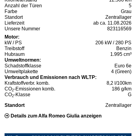
Anzahl der Türen
5
Farbe
Grau
Standort
Zentrallager
Lieferzeit
ab ca. 11.08.2026
Unsere Nummer
823116569
Motor:
kW / PS
206 kW / 280 PS
Treibstoff
Benzin
Hubraum
1.995 cm³
Umweltnormen:
Schadstoffklasse
Euro 6e
Umweltplakette
4 (Green)
Verbrauch und Emissionen nach WLTP:
Kraftstoffverbr. komb.
8,2 l/100km
CO
-Emissionen komb.
186 g/km
2
CO
-Klasse
G
2
Standort
Zentrallager
Details zum Alfa Romeo Giulia anzeigen