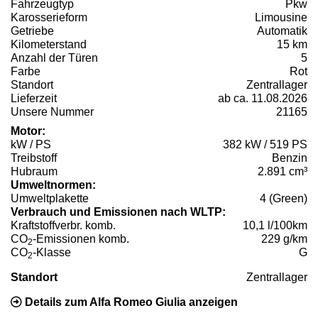
Fahrzeugtyp
Pkw
Karosserieform
Limousine
Getriebe
Automatik
Kilometerstand
15 km
Anzahl der Türen
5
Farbe
Rot
Standort
Zentrallager
Lieferzeit
ab ca. 11.08.2026
Unsere Nummer
21165
Motor:
kW / PS
382 kW / 519 PS
Treibstoff
Benzin
Hubraum
2.891 cm³
Umweltnormen:
Umweltplakette
4 (Green)
Verbrauch und Emissionen nach WLTP:
Kraftstoffverbr. komb.
10,1 l/100km
CO
-Emissionen komb.
229 g/km
2
CO
-Klasse
G
2
Standort
Zentrallager
Details zum Alfa Romeo Giulia anzeigen