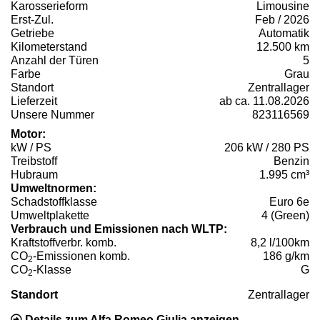
Karosserieform
Limousine
Erst-Zul.
Feb / 2026
Getriebe
Automatik
Kilometerstand
12.500 km
Anzahl der Türen
5
Farbe
Grau
Standort
Zentrallager
Lieferzeit
ab ca. 11.08.2026
Unsere Nummer
823116569
Motor:
kW / PS
206 kW / 280 PS
Treibstoff
Benzin
Hubraum
1.995 cm³
Umweltnormen:
Schadstoffklasse
Euro 6e
Umweltplakette
4 (Green)
Verbrauch und Emissionen nach WLTP:
Kraftstoffverbr. komb.
8,2 l/100km
CO
-Emissionen komb.
186 g/km
2
CO
-Klasse
G
2
Standort
Zentrallager
Details zum Alfa Romeo Giulia anzeigen