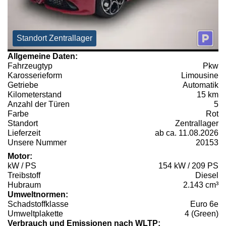
Standort Zentrallager
Allgemeine Daten:
Fahrzeugtyp
Pkw
Karosserieform
Limousine
Getriebe
Automatik
Kilometerstand
15 km
Anzahl der Türen
5
Farbe
Rot
Standort
Zentrallager
Lieferzeit
ab ca. 11.08.2026
Unsere Nummer
20153
Motor:
kW / PS
154 kW / 209 PS
Treibstoff
Diesel
Hubraum
2.143 cm³
Umweltnormen:
Schadstoffklasse
Euro 6e
Umweltplakette
4 (Green)
Verbrauch und Emissionen nach WLTP: