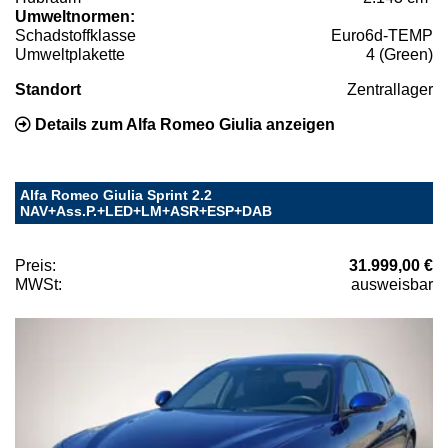
Umweltnormen:
Schadstoffklasse
Euro6d-TEMP
Umweltplakette
4 (Green)
Standort
Zentrallager
Details zum Alfa Romeo Giulia anzeigen
Alfa Romeo Giulia Sprint 2.2
NAV+Ass.P.+LED+LM+ASR+ESP+DAB
Preis:
31.999,00 €
MWSt:
ausweisbar