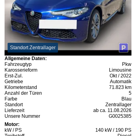
Standort Zentrallager
Allgemeine Daten:
Fahrzeugtyp
Pkw
Karosserieform
Limousine
Erst-Zul.
Okt / 2022
Getriebe
Automatik
Kilometerstand
71.823 km
Anzahl der Türen
5
Farbe
Blau
Standort
Zentrallager
Lieferzeit
ab ca. 11.08.2026
Unsere Nummer
G0025385
Motor:
kW / PS
140 kW / 190 PS
Treibstoff
Diesel