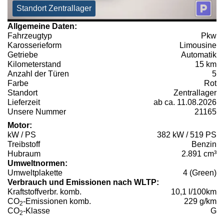
Standort Zentrallager
Allgemeine Daten:
Fahrzeugtyp
Pkw
Karosserieform
Limousine
Getriebe
Automatik
Kilometerstand
15 km
Anzahl der Türen
5
Farbe
Rot
Standort
Zentrallager
Lieferzeit
ab ca. 11.08.2026
Unsere Nummer
21165
Motor:
kW / PS
382 kW / 519 PS
Treibstoff
Benzin
Hubraum
2.891 cm³
Umweltnormen:
Umweltplakette
4 (Green)
Verbrauch und Emissionen nach WLTP:
Kraftstoffverbr. komb.
10,1 l/100km
CO
-Emissionen komb.
229 g/km
2
CO
-Klasse
G
2