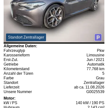
Standort Zentrallager
Allgemeine Daten:
Fahrzeugtyp
Pkw
Karosserieform
Limousine
Erst-Zul.
Jun / 2021
Getriebe
Automatik
Kilometerstand
77.768 km
Anzahl der Türen
5
Farbe
Grau
Standort
Zentrallager
Lieferzeit
ab ca. 11.08.2026
Unsere Nummer
G0025539
Motor:
kW / PS
140 kW / 190 PS
Hubraum
2.143 cm³