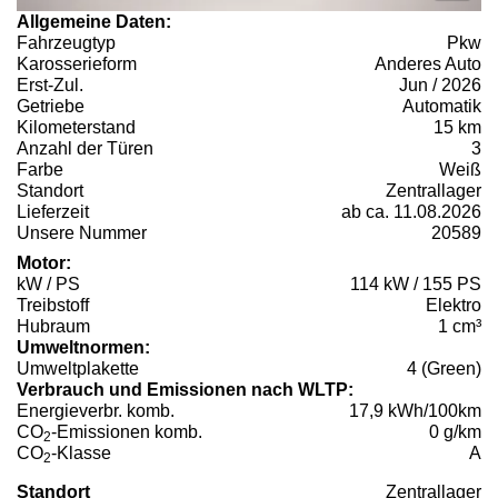
Allgemeine Daten:
Fahrzeugtyp
Pkw
Karosserieform
Anderes Auto
Erst-Zul.
Jun / 2026
Getriebe
Automatik
Kilometerstand
15 km
Anzahl der Türen
3
Farbe
Weiß
Standort
Zentrallager
Lieferzeit
ab ca. 11.08.2026
Unsere Nummer
20589
Motor:
kW / PS
114 kW / 155 PS
Treibstoff
Elektro
Hubraum
1 cm³
Umweltnormen:
Umweltplakette
4 (Green)
Verbrauch und Emissionen nach WLTP:
Energieverbr. komb.
17,9 kWh/100km
CO
-Emissionen komb.
0 g/km
2
CO
-Klasse
A
2
Standort
Zentrallager