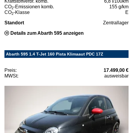
Kraftstoffverbr. komb.
6,8 l/100km
CO
-Emissionen komb.
155 g/km
2
CO
-Klasse
E
2
Standort
Zentrallager
Details zum Abarth 595 anzeigen
Abarth 595 1.4 T-Jet 160 Pista Klimaaut PDC 17Z
Preis:
17.499,00 €
MWSt:
ausweisbar