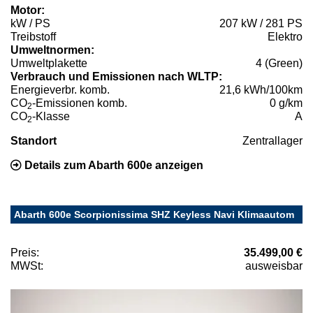
Motor:
kW / PS
207 kW / 281 PS
Treibstoff
Elektro
Umweltnormen:
Umweltplakette
4 (Green)
Verbrauch und Emissionen nach WLTP:
Energieverbr. komb.
21,6 kWh/100km
CO
-Emissionen komb.
0 g/km
2
CO
-Klasse
A
2
Standort
Zentrallager
Details zum Abarth 600e anzeigen
Abarth 600e Scorpionissima SHZ Keyless Navi Klimaautom
Preis:
35.499,00 €
MWSt:
ausweisbar