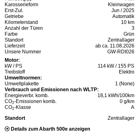
Karosserieform
Kleinwagen
Erst-Zul.
Jun / 2025
Getriebe
Automatik
Kilometerstand
10 km
Anzahl der Türen
3
Farbe
Grün
Standort
Zentrallager
Lieferzeit
ab ca. 11.08.2026
Unsere Nummer
GW-RDI026
Motor:
kW / PS
114 kW / 155 PS
Treibstoff
Elektro
Umweltnormen:
Umweltplakette
1 (None)
Verbrauch und Emissionen nach WLTP:
Energieverbr. komb.
18,1 kWh/100km
CO
-Emissionen komb.
0 g/km
2
CO
-Klasse
A
2
Standort
Zentrallager
Details zum Abarth 500e anzeigen