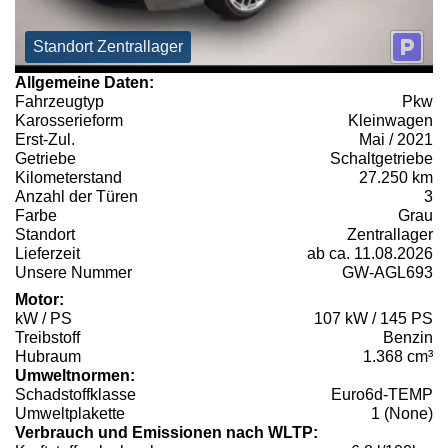
Standort Zentrallager
Allgemeine Daten:
Fahrzeugtyp
Pkw
Karosserieform
Kleinwagen
Erst-Zul.
Mai / 2021
Getriebe
Schaltgetriebe
Kilometerstand
27.250 km
Anzahl der Türen
3
Farbe
Grau
Standort
Zentrallager
Lieferzeit
ab ca. 11.08.2026
Unsere Nummer
GW-AGL693
Motor:
kW / PS
107 kW / 145 PS
Treibstoff
Benzin
Hubraum
1.368 cm³
Umweltnormen:
Schadstoffklasse
Euro6d-TEMP
Umweltplakette
1 (None)
Verbrauch und Emissionen nach WLTP: