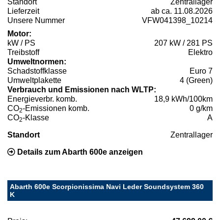
Standort
Zentrallager
Lieferzeit
ab ca. 11.08.2026
Unsere Nummer
VFW041398_10214
Motor:
kW / PS
207 kW / 281 PS
Treibstoff
Elektro
Umweltnormen:
Schadstoffklasse
Euro 7
Umweltplakette
4 (Green)
Verbrauch und Emissionen nach WLTP:
Energieverbr. komb.
18,9 kWh/100km
CO
-Emissionen komb.
0 g/km
2
CO
-Klasse
A
2
Standort
Zentrallager
Details zum Abarth 600e anzeigen
Abarth 600e Scorpionissima Navi Leder Soundsystem 360
K