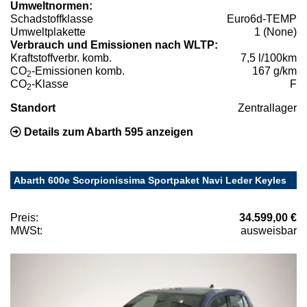
Umweltnormen:
Schadstoffklasse
Euro6d-TEMP
Umweltplakette
1 (None)
Verbrauch und Emissionen nach WLTP:
Kraftstoffverbr. komb.
7,5 l/100km
CO
-Emissionen komb.
167 g/km
2
CO
-Klasse
F
2
Standort
Zentrallager
Details zum Abarth 595 anzeigen
Abarth 600e Scorpionissima Sportpaket Navi Leder Keyles
Preis:
34.599,00 €
MWSt:
ausweisbar