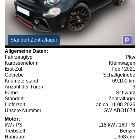
Standort Zentrallager
Allgemeine Daten:
Fahrzeugtyp
Pkw
Karosserieform
Kleinwagen
Erst-Zul.
Feb / 2021
Getriebe
Schaltgetriebe
Kilometerstand
69.100 km
Anzahl der Türen
3
Farbe
Schwarz
Standort
Zentrallager
Lieferzeit
ab ca. 11.08.2026
Unsere Nummer
GW-ABO1674
Motor:
kW / PS
118 kW / 160 PS
Treibstoff
Benzin
Hubraum
1.368 cm³