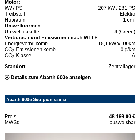
Motor:
kW / PS
207 kW / 281 PS
Treibstoff
Elektro
Hubraum
1 cm³
Umweltnormen:
Umweltplakette
4 (Green)
Verbrauch und Emissionen nach WLTP:
Energieverbr. komb.
18,1 kWh/100km
CO
-Emissionen komb.
0 g/km
2
CO
-Klasse
A
2
Standort
Zentrallager
Details zum Abarth 600e anzeigen
Abarth 600e Scorpionissima
Preis:
48.199,00 €
MWSt:
ausweisbar