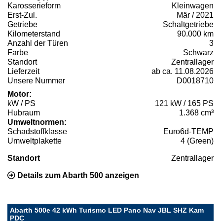
Karosserieform
Kleinwagen
Erst-Zul.
Mär / 2021
Getriebe
Schaltgetriebe
Kilometerstand
90.000 km
Anzahl der Türen
3
Farbe
Schwarz
Standort
Zentrallager
Lieferzeit
ab ca. 11.08.2026
Unsere Nummer
D0018710
Motor:
kW / PS
121 kW / 165 PS
Hubraum
1.368 cm³
Umweltnormen:
Schadstoffklasse
Euro6d-TEMP
Umweltplakette
4 (Green)
Standort
Zentrallager
Details zum Abarth 500 anzeigen
Abarth 500e 42 kWh Turismo LED Pano Nav JBL SHZ Kam
PDC